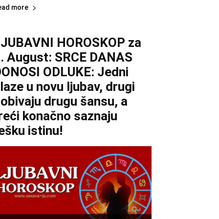
ead more
LJUBAVNI HOROSKOP za
. August: SRCE DANAS
ONOSI ODLUKE: Jedni
laze u novu ljubav, drugi
obivaju drugu šansu, a
reći konačno saznaju
ešku istinu!