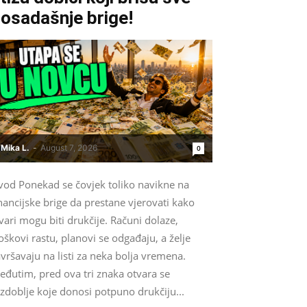
osadašnje brige!
Mika L.
-
August 7, 2026
0
vod Ponekad se čovjek toliko navikne na
nancijske brige da prestane vjerovati kako
vari mogu biti drukčije. Računi dolaze,
oškovi rastu, planovi se odgađaju, a želje
vršavaju na listi za neka bolja vremena.
eđutim, pred ova tri znaka otvara se
zdoblje koje donosi potpuno drukčiju...