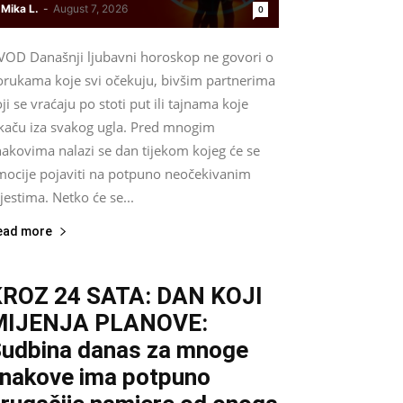
Mika L.
-
August 7, 2026
0
VOD Današnji ljubavni horoskop ne govori o
orukama koje svi očekuju, bivšim partnerima
ji se vraćaju po stoti put ili tajnama koje
skaču iza svakog ugla. Pred mnogim
nakovima nalazi se dan tijekom kojeg će se
mocije pojaviti na potpuno neočekivanim
estima. Netko će se...
ead more
ROZ 24 SATA: DAN KOJI
MIJENJA PLANOVE:
udbina danas za mnoge
nakove ima potpuno