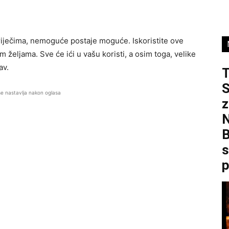
 riječima, nemoguće postaje moguće. Iskoristite ove
jim željama. Sve će ići u vašu koristi, a osim toga, velike
av.
S
se nastavlja nakon oglasa
z
B
s
p