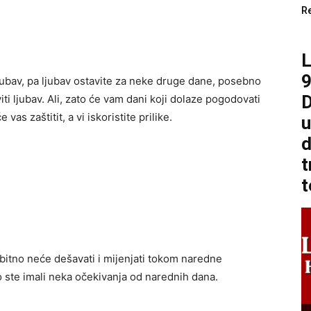
R
9
bav, pa ljubav ostavite za neke druge dane, posebno
D
ti ljubav. Ali, zato će vam dani koji dolaze pogodovati
as zaštitit, a vi iskoristite prilike.
u
d
t
t
 bitno neće dešavati i mijenjati tokom naredne
 ste imali neka očekivanja od narednih dana.