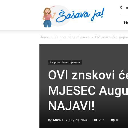
Sasava
O na
Ja
H
Home
Za prve dane mjeseca
OVI znskovi će sjaj
Za prve dane mjeseca
OVI znskovi ć
MJESEC Augus
NAJAVI!
By
Mika L.
-
July 20, 2024
232
0