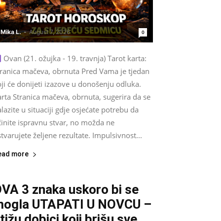
Mika L.
-
August 7, 2026
0
Ovan (21. ožujka - 19. travnja) Tarot karta:
tranica mačeva, obrnuta Pred Vama je tjedan
ji će donijeti izazove u donošenju odluka.
rta Stranica mačeva, obrnuta, sugerira da se
lazite u situaciji gdje osjećate potrebu da
činite ispravnu stvar, no možda ne
tvarujete željene rezultate. Impulsivnost...
ead more
VA 3 znaka uskoro bi se
ogla UTAPATI U NOVCU –
tižu dobici koji brišu sve