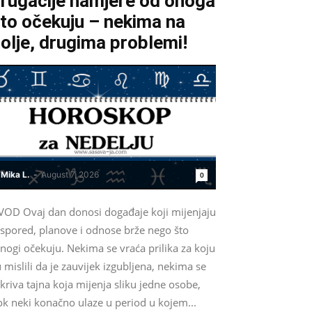
rugačije namjere od onoga
to očekuju – nekima na
olje, drugima problemi!
Mika L.
-
August 7, 2026
0
VOD Ovaj dan donosi događaje koji mijenjaju
aspored, planove i odnose brže nego što
nogi očekuju. Nekima se vraća prilika za koju
 mislili da je zauvijek izgubljena, nekima se
kriva tajna koja mijenja sliku jedne osobe,
ok neki konačno ulaze u period u kojem...