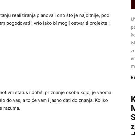
anju realiziranja planova i ono što je najbitnije, pod
U
 pogodovati i vrlo lako bi mogli ostvariti projekte i
p
ko
i
z
e
mj
R
motivni status i dobiti priznanje osobe kojoj je veoma
K
o do vas, a to će vam i jasno dati do znanja. Koliko
as razuma.
S
z