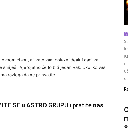
S
ko
Ka
ovnom planu, ali zato vam dolaze idealni dani za
na
 smiješi. Vjerojatno će to biti jedan Rak. Ukoliko vas
u
ema razloga da ne prihvatite.
os
R
ŽITE SE u ASTRO GRUPU i pratite nas
O
m
s