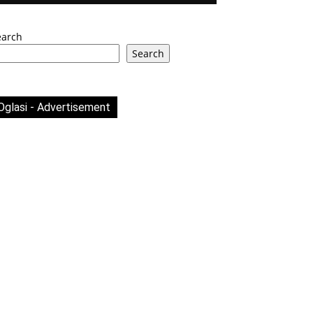
earch
Search
Oglasi - Advertisement