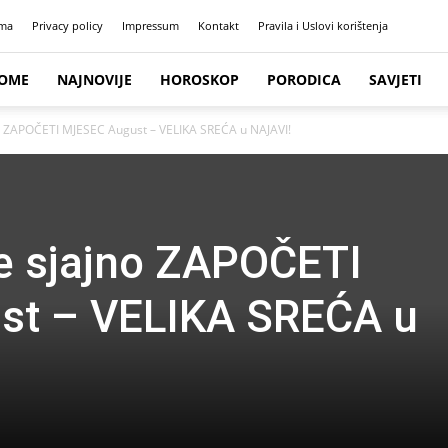
ma
Privacy policy
Impressum
Kontakt
Pravila i Uslovi korištenja
OME
NAJNOVIJE
HOROSKOP
PORODICA
SAVJETI
no ZAPOČETI MJESEC August – VELIKA SREĆA u NAJAVI!
e sjajno ZAPOČETI
t – VELIKA SREĆA u