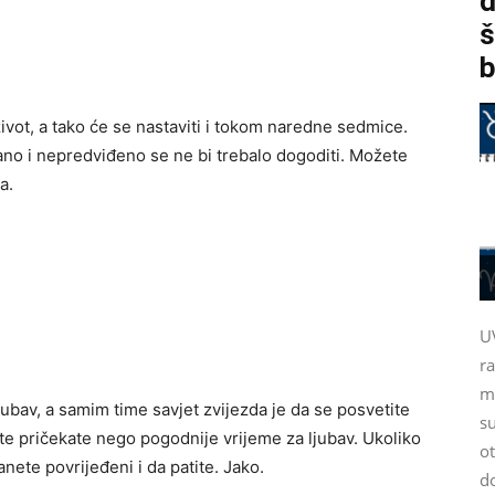
d
š
b
život, a tako će se nastaviti i tokom naredne sedmice.
ano i nepredviđeno se ne bi trebalo dogoditi. Možete
a.
U
r
m
bav, a samim time savjet zvijezda je da se posvetite
su
n, te pričekate nego pogodnije vrijeme za ljubav. Ukoliko
ot
tanete povrijeđeni i da patite. Jako.
d