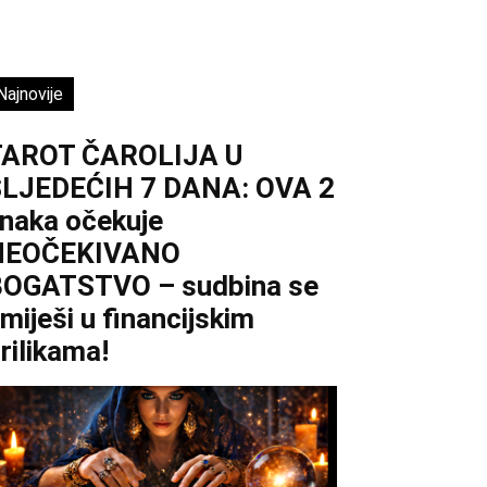
Najnovije
TAROT ČAROLIJA U
LJEDEĆIH 7 DANA: OVA 2
naka očekuje
NEOČEKIVANO
OGATSTVO – sudbina se
miješi u financijskim
rilikama!