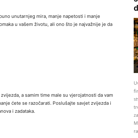
d
e puno unutarnjeg mira, manje napetosti i manje
maka u vašem životu, ali ono što je najvažnije je da
U
fi
zvijezda, a samim time male su vjerojatnosti da vam
st
nje ćete se razočarati. Poslušajte savjet zvijezda i
tr
anova i zadataka.
za
M
ra