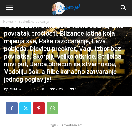
Sedmična zbivanja
OVE SEDMICE NITKO NE OSTAJE
Home
Sedmična zbivanja
POŠTEĐEN: Ovna čeka velika odluka, Bika
povratak prošlosti, Blizance istina koja
mijenja sve, Raka razočaranje, Lava
pobjeda, Djevicu preokret, Vagu izbor bez
povratka, Škorpiju veliko otkriće, Strijelca
novi put, Jarca obračun sa stvarnošću,
Vodoliju šok, a Ribe konačno zatvaranje
jednog poglavlja!
By
Mika L.
-
June 7, 2026
2030
0
Oglasi - Advertisement