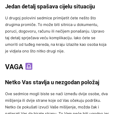
Jedan detalj spašava cijelu situaciju
U drugoj polovini sedmice primijetit ćete nešto što
drugima promiče. To može biti sitnica u dokumentu,
poruci, dogovoru, računu ili nečijem ponašanju. Upravo
taj detalj sprječava veću komplikaciju. Iako ćete se
umoriti od tuđeg nereda, na kraju izlazite kao osoba koja
je vidjela ono što nitko drugi nije.
VAGA
Netko Vas stavlja u nezgodan položaj
Ove sedmice mogli biste se naći između dvije osobe, dva
mišljenja ili dvije strane koje od Vas očekuju podršku.
Netko će pokušati izvući Vaše mišljenje, možda čak i
natjerati Vas da birate stranu. To Vam neće biti ugodno jer