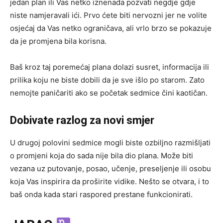
jedan plan ili Vas netko iznenada pozvati negdje gdje
niste namjeravali ići. Prvo ćete biti nervozni jer ne volite
osjećaj da Vas netko ograničava, ali vrlo brzo se pokazuje
da je promjena bila korisna.
Baš kroz taj poremećaj plana dolazi susret, informacija ili
prilika koju ne biste dobili da je sve išlo po starom. Zato
nemojte paničariti ako se početak sedmice čini kaotičan.
Dobivate razlog za novi smjer
U drugoj polovini sedmice mogli biste ozbiljno razmišljati
o promjeni koja do sada nije bila dio plana. Može biti
vezana uz putovanje, posao, učenje, preseljenje ili osobu
koja Vas inspirira da proširite vidike. Nešto se otvara, i to
baš onda kada stari raspored prestane funkcionirati.