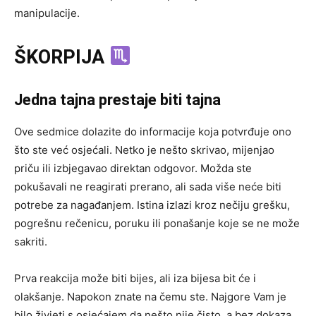
manipulacije.
ŠKORPIJA
Jedna tajna prestaje biti tajna
Ove sedmice dolazite do informacije koja potvrđuje ono
što ste već osjećali. Netko je nešto skrivao, mijenjao
priču ili izbjegavao direktan odgovor. Možda ste
pokušavali ne reagirati prerano, ali sada više neće biti
potrebe za nagađanjem. Istina izlazi kroz nečiju grešku,
pogrešnu rečenicu, poruku ili ponašanje koje se ne može
sakriti.
Prva reakcija može biti bijes, ali iza bijesa bit će i
olakšanje. Napokon znate na čemu ste. Najgore Vam je
bilo živjeti s osjećajem da nešto nije čisto, a bez dokaza.