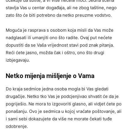
očekuje da šutite, a Vi više nećete moći. Jedna scena
stavlja Vas u centar događaja, ali ne zbog taštine, nego
zato što će biti potrebno da netko preuzme vodstvo.
Moguća je rasprava s osobom koja misli da Vas može
nadglasati ili umanjiti ono što radite. Ovaj put nećete
dopustiti da se Vaša vrijednost stavi pod znak pitanja.
Reći ćete jasno, možda čak i oštro, ono što drugi
izbjegavaju.
Netko mijenja mišljenje o Vama
Do kraja sedmice jedna osoba mogla bi Vas gledati
drugačije. Netko tko Vas je podcjenjivao shvatit će da je
pogriješio. Ne mora to izgovoriti glasno, ali vidjet ćete po
ponašanju. Ovo je sedmica u kojoj vraćate poštovanje, ali
i sami sebi dokazujete da više ne morate čekati tuđe
odobrenje.