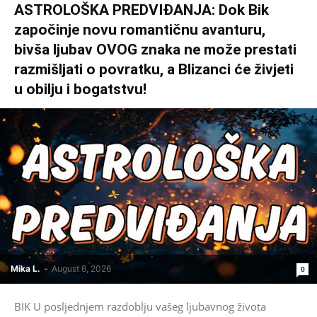
ASTROLOŠKA PREDVIĐANJA: Dok Bik
započinje novu romantičnu avanturu,
bivša ljubav OVOG znaka ne može prestati
razmišljati o povratku, a Blizanci će živjeti
u obilju i bogatstvu!
Mika L.
-
August 6, 2026
0
BIK U posljednjem razdoblju vašeg ljubavnog života