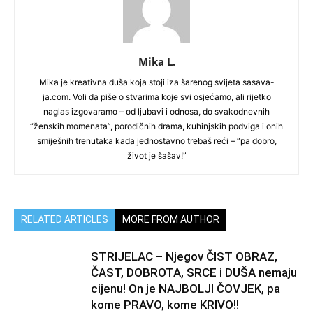
Mika L.
Mika je kreativna duša koja stoji iza šarenog svijeta sasava-
ja.com. Voli da piše o stvarima koje svi osjećamo, ali rijetko
naglas izgovaramo – od ljubavi i odnosa, do svakodnevnih
“ženskih momenata”, porodičnih drama, kuhinjskih podviga i onih
smiješnih trenutaka kada jednostavno trebaš reći – “pa dobro,
život je šašav!”
RELATED ARTICLES
MORE FROM AUTHOR
STRIJELAC – Njegov ČIST OBRAZ,
ČAST, DOBROTA, SRCE i DUŠA nemaju
cijenu! On je NAJBOLJI ČOVJEK, pa
kome PRAVO, kome KRIVO!!