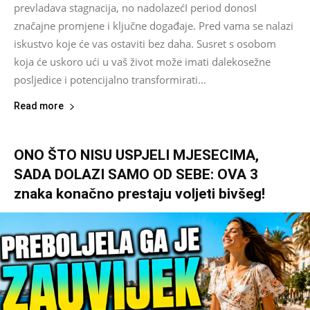
prevladava stagnacija, no nadolazećI period donosI
značajne promjene i ključne događaje. Pred vama se nalazi
iskustvo koje će vas ostaviti bez daha. Susret s osobom
koja će uskoro ući u vaš život može imati dalekosežne
posljedice i potencijalno transformirati...
Read more
ONO ŠTO NISU USPJELI MJESECIMA,
SADA DOLAZI SAMO OD SEBE: OVA 3
znaka konačno prestaju voljeti bivšeg!