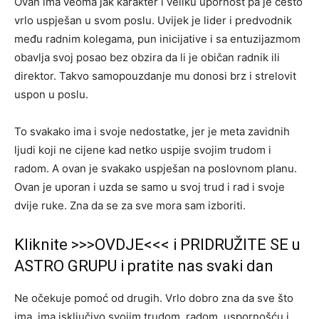
Ovan ima veoma jak karakter i veliku upornost pa je često
vrlo uspješan u svom poslu. Uvijek je lider i predvodnik
među radnim kolegama, pun inicijative i sa entuzijazmom
obavlja svoj posao bez obzira da li je običan radnik ili
direktor. Takvo samopouzdanje mu donosi brz i strelovit
uspon u poslu.
To svakako ima i svoje nedostatke, jer je meta zavidnih
ljudi koji ne cijene kad netko uspije svojim trudom i
radom. A ovan je svakako uspješan na poslovnom planu.
Ovan je uporan i uzda se samo u svoj trud i rad i svoje
dvije ruke. Zna da se za sve mora sam izboriti.
Kliknite >>>OVDJE<<< i PRIDRUŽITE SE u
ASTRO GRUPU i pratite nas svaki dan
Ne očekuje pomoć od drugih. Vrlo dobro zna da sve što
ima, ima isključivo svojim trudom, radom, uspornošću i