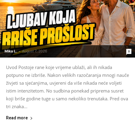
Mika L.
-
August 7, 2026
0
Uvod Postoje rane koje vrijeme ublaži, ali ih nikada
potpuno ne izbriše. Nakon velikih razočaranja mnogi nauče
živjeti sa sjećanjima, uvjereni da više nikada neće voljeti
istim intenzitetom. No sudbina ponekad priprema susret
koji briše godine tuge u samo nekoliko trenutaka. Pred ova
tri znaka...
Read more