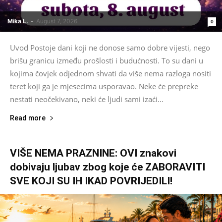
Mika L.
-
August 7, 2026
0
Uvod Postoje dani koji ne donose samo dobre vijesti, nego
brišu granicu između prošlosti i budućnosti. To su dani u
kojima čovjek odjednom shvati da više nema razloga nositi
teret koji ga je mjesecima usporavao. Neke će prepreke
nestati neočekivano, neki će ljudi sami izaći...
Read more
VIŠE NEMA PRAZNINE: OVI znakovi
dobivaju ljubav zbog koje će ZABORAVITI
SVE KOJI SU IH IKAD POVRIJEDILI!