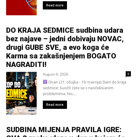
Read more
DO KRAJA SEDMICE sudbina udara
bez najave – jedni dobivaju NOVAC,
drugi GUBE SVE, a evo koga će
Karma sa zakašnjenjem BOGATO
NAGRADITI!
August 4, 2026
0
Ovan (21. ožujka - 19. travnja) Dani do kraja
sedmice: Suočit ćete se s neočekivanim
problemima. No,...
Read more
SUDBINA MIJENJA PRAVILA IGRE: