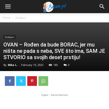
Home
Zodijaci
Zodijaci
OVAN – Rođen da bude BORAC, jer mu
ništa ne pada s neba, SVE što ima, SAM JE
STVORIO sa svojih deset prstiju!
By
Mika L.
-
February 19, 2023
180
0
Oglasi - Advertisement