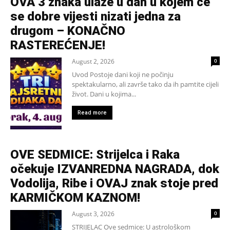
OVA 3 znaka ulaze u dan u kojem će
se dobre vijesti nizati jedna za
drugom – KONAČNO
RASTEREĆENJE!
August 2, 2026
0
Uvod Postoje dani koji ne počinju
spektakularno, ali završe tako da ih pamtite cijeli
život. Dani u kojima...
Read more
OVE SEDMICE: Strijelca i Raka
očekuje IZVANREDNA NAGRADA, dok
Vodolija, Ribe i OVAJ znak stoje pred
KARMIČKOM KAZNOM!
August 3, 2026
0
STRIJELAC Ove sedmice: U astrološkom