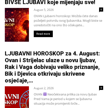
BIVŠE LJUBAVI koje mijenjaju sve!
August 5, 2026
0
OVAN Ljubavni horoskop: Možda ćete danas
poželjeti potvrdu svog ljubavnika. Mogli biste se
usredotočiti na ono što očekujete...
Read more
LJUBAVNI HOROSKOP za 4. August:
Ovan i Strijelac ulaze u novu ljubav,
Rak i Vaga dobivaju veliko priznanje,
Bik i Djevica otkrivaju skrivene
osjećaje,...
August 2, 2026
0
OVAN
Neočekivana prilika za novu ljubav
Pred Vama je period u kojem se ljubavna
situacija može promijeniti brže...