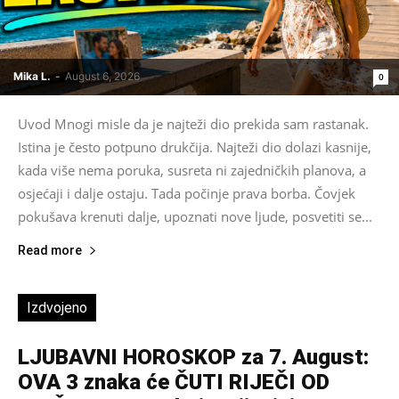
Mika L.
-
August 6, 2026
0
Uvod Mnogi misle da je najteži dio prekida sam rastanak.
Istina je često potpuno drukčija. Najteži dio dolazi kasnije,
kada više nema poruka, susreta ni zajedničkih planova, a
osjećaji i dalje ostaju. Tada počinje prava borba. Čovjek
pokušava krenuti dalje, upoznati nove ljude, posvetiti se...
Read more
Izdvojeno
LJUBAVNI HOROSKOP za 7. August:
OVA 3 znaka će ČUTI RIJEČI OD