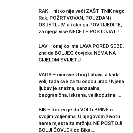
RAK – nitko nije veći ZAŠTITNIK nego
Rak, POŽRTVOVAN, POUZDAN i
OSJETLJIV, ali ako ga POVRIJEDITE,
za njega više NEĆETE POSTOJATI!
LAV – onaj ko ima LAVA PORED SEBE,
zna da BOLJEG čovjeka NEMA NA
CIJELOM SVIJETU
VAGA – čini sve zbog ljubavi, a kada
voli, tada sve za tu osobu uradi! Njena
ljubav je snažna, senzualna,
bezgranična, iskrena, velikodušna i...
BIK – Rođen je da VOLI i BRINE o
svojim voljenima. U njegovom životu
nema mjesta za mržnju. NE POSTOJI
BOLJI ČOVJEK od Bika,...