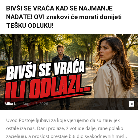
BIVŠI SE VRAĆA KAD SE NAJMANJE
NADATE! OVI znakovi će morati donijeti
TEŠKU ODLUKU!
Mika L.
-
August 7, 2026
0
Uvod Postoje ljubavi za koje vjerujemo da su zauvijek
ostale iza nas. Dani prolaze, život ide dalje, rane polako
zacjeljuju, a prošlost prestaje biti dio svakodnevnih misli.