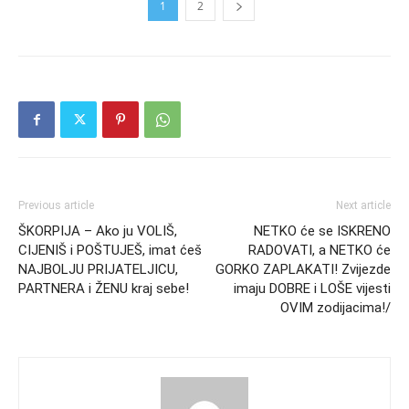
1
2
Previous article
Next article
ŠKORPIJA – Ako ju VOLIŠ,
NETKO će se ISKRENO
CIJENIŠ i POŠTUJEŠ, imat ćeš
RADOVATI, a NETKO će
NAJBOLJU PRIJATELJICU,
GORKO ZAPLAKATI! Zvijezde
PARTNERA i ŽENU kraj sebe!
imaju DOBRE i LOŠE vijesti
OVIM zodijacima!/