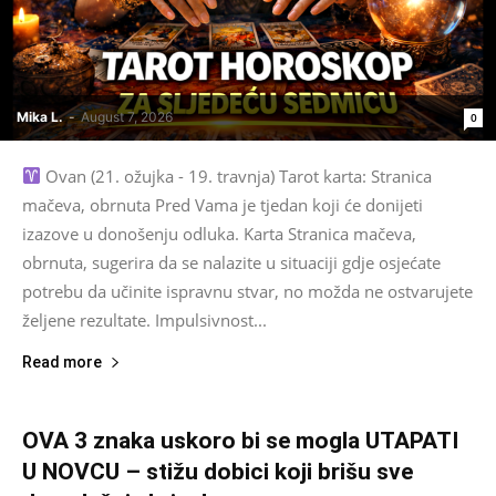
Mika L.
-
August 7, 2026
0
Ovan (21. ožujka - 19. travnja) Tarot karta: Stranica
mačeva, obrnuta Pred Vama je tjedan koji će donijeti
izazove u donošenju odluka. Karta Stranica mačeva,
obrnuta, sugerira da se nalazite u situaciji gdje osjećate
potrebu da učinite ispravnu stvar, no možda ne ostvarujete
željene rezultate. Impulsivnost...
Read more
OVA 3 znaka uskoro bi se mogla UTAPATI
U NOVCU – stižu dobici koji brišu sve