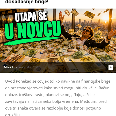
dosadašnje brige!
Mika L.
-
August 7, 2026
0
Uvod Ponekad se čovjek toliko navikne na financijske brige
da prestane vjerovati kako stvari mogu biti drukčije. Računi
dolaze, troškovi rastu, planovi se odgađaju, a želje
završavaju na listi za neka bolja vremena. Međutim, pred
ova tri znaka otvara se razdoblje koje donosi potpuno
drukčiju...