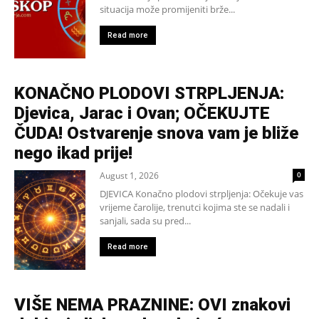
situacija može promijeniti brže...
Read more
KONAČNO PLODOVI STRPLJENJA:
Djevica, Jarac i Ovan; OČEKUJTE
ČUDA! Ostvarenje snova vam je bliže
nego ikad prije!
August 1, 2026
0
DJEVICA Konačno plodovi strpljenja: Očekuje vas
vrijeme čarolije, trenutci kojima ste se nadali i
sanjali, sada su pred...
Read more
VIŠE NEMA PRAZNINE: OVI znakovi