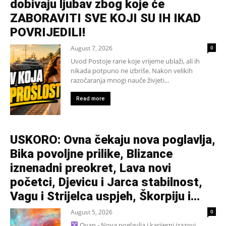
dobivaju ljubav zbog koje će
ZABORAVITI SVE KOJI SU IH IKAD
POVRIJEDILI!
August 7, 2026
0
Uvod Postoje rane koje vrijeme ublaži, ali ih
nikada potpuno ne izbriše. Nakon velikih
razočaranja mnogi nauče živjeti...
Read more
USKORO: Ovna čekaju nova poglavlja,
Bika povoljne prilike, Blizance
iznenadni preokret, Lava novi
početci, Djevicu i Jarca stabilnost,
Vagu i Strijelca uspjeh, Škorpiju i...
August 5, 2026
0
Ovan - Nova poglavlja i karijerni izazovi