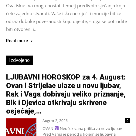
Ova iskustva mogu postati temelj predivnih sjećanja koja
ćete zajedno stvarati. Vaše iskrene riječi i emocije bit će
odraz duboke povezanosti koju dijelite, stoga se potrudite
biti otvoreni i...
Read more
Izdvojeno
LJUBAVNI HOROSKOP za 4. August:
Ovan i Strijelac ulaze u novu ljubav,
Rak i Vaga dobivaju veliko priznanje,
Bik i Djevica otkrivaju skrivene
osjećaje,...
August 2, 2026
0
OVAN
Neočekivana prilika za novu ljubav
Pred Vama je period u kojem se ljubavna