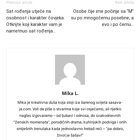
Previous article
Next article
Sat rođenja utječe na
Osobe čije ime počinje sa “M”
osobnost i karakter čovjeka.
su po mnogočemu posebne, a
Otkrijte koji karakter vam je
evo i po čemu…
nametnuo sat rođenja…
Mika L.
Mika je kreativna duša koja stoji iza šarenog svijeta sasava-
ja.com. Voli da piše o stvarima koje svi osjećamo, ali rijetko
naglas izgovaramo – od ljubavi i odnosa, do svakodnevnih
“ženskih momenata”, porodičnih drama, kuhinjskih podviga i onih
smiješnih trenutaka kada jednostavno trebaš reći – “pa dobro,
život je šašav!”