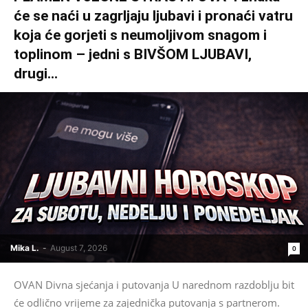
će se naći u zagrljaju ljubavi i pronaći vatru
koja će gorjeti s neumoljivom snagom i
toplinom – jedni s BIVŠOM LJUBAVI,
drugi...
Mika L.
-
August 7, 2026
0
OVAN Divna sjećanja i putovanja U narednom razdoblju bit
će odlično vrijeme za zajednička putovanja s partnerom.