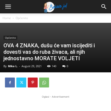
Home
Općenito
Općenito
OVA 4 ZNAKA, dušu će vam iscijediti i
dovesti vas do ruba živaca, ali njih
jednostavno MORATE VOLJETI
By
Mika L.
-
August 29, 2021
140
0
Oglasi - Advertisement