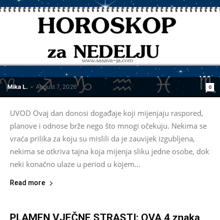
Mika L.
-
August 7, 2026
0
UVOD Ovaj dan donosi događaje koji mijenjaju raspored,
planove i odnose brže nego što mnogi očekuju. Nekima se
vraća prilika za koju su mislili da je zauvijek izgubljena,
nekima se otkriva tajna koja mijenja sliku jedne osobe, dok
neki konačno ulaze u period u kojem...
Read more
PLAMEN VJEČNE STRASTI: OVA 4 znaka