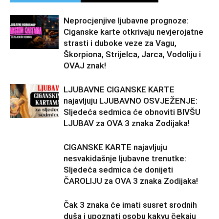
Neprocjenjive ljubavne prognoze:
Ciganske karte otkrivaju nevjerojatne
strasti i duboke veze za Vagu,
Škorpiona, Strijelca, Jarca, Vodoliju i
OVAJ znak!
LJUBAVNE CIGANSKE KARTE
najavljuju LJUBAVNO OSVJEŽENJE:
Sljedeća sedmica će obnoviti BIVŠU
LJUBAV za OVA 3 znaka Zodijaka!
CIGANSKE KARTE najavljuju
nesvakidašnje ljubavne trenutke:
Sljedeća sedmica će donijeti
ČAROLIJU za OVA 3 znaka Zodijaka!
Čak 3 znaka će imati susret srodnih
duša i upoznati osobu kakvu čekaju