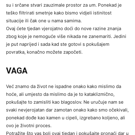
su i srčane stvari zauzimale prostor za um. Ponekad je
teško filtrirati smetnje kako bismo vidjeli istinitost
situacije ili čak one u nama samima.
Ovaj ćete tjedan vjerojatno doći do nove razine znanja
zbog koje je nemoguće više nikada ne zanemariti. Jedini
je put naprijed i sada kad ste gotovi s pokušajem
povratka, konačno možete započeti.
VAGA
Već znamo da život ne ispadne onako kako mislimo da
hoće, ali umjesto da mislimo da je to kataklizmično,
pokušajte to zamisliti kao blagoslov. Ne uručuje nam se
svaki nevjerojatan dar zamotan onako kako smo očekivali,
ponekad dođe kao kamen u cipeli, izgrebano koljeno, ali
ovo je životni proces.
Potražite što vas boli ovaj tjedan i pokušajte pronaći dar u