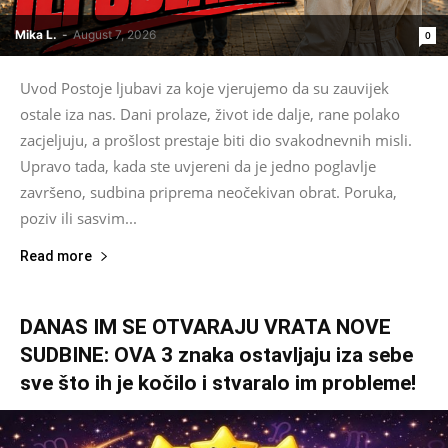
Mika L.
-
August 7, 2026
0
Uvod Postoje ljubavi za koje vjerujemo da su zauvijek
ostale iza nas. Dani prolaze, život ide dalje, rane polako
zacjeljuju, a prošlost prestaje biti dio svakodnevnih misli.
Upravo tada, kada ste uvjereni da je jedno poglavlje
završeno, sudbina priprema neočekivan obrat. Poruka,
poziv ili sasvim...
Read more
DANAS IM SE OTVARAJU VRATA NOVE
SUDBINE: OVA 3 znaka ostavljaju iza sebe
sve što ih je kočilo i stvaralo im probleme!