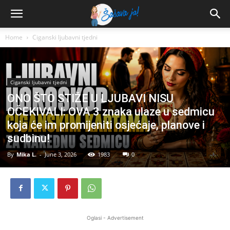
Home
Ciganski ljubavni tjedni
Ciganski ljubavni tjedni
ONO ŠTO STIŽE U LJUBAVI NISU
OČEKIVALI: OVA 3 znaka ulaze u sedmicu
koja će im promijeniti osjećaje, planove i
sudbinu!
By
Mika L.
-
June 3, 2026
1983
0
Oglasi - Advertisement