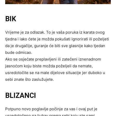
BIK
Vrijeme je za odlazak. To je vaša poruka iz karata ovog
tjedna i iako ćete je možda pokušati ignorirati ili poželjeti
da je drugačije, guranje će biti sve glasnije kako tjedan
bude odmicao.
Ako se osjećate preplavljeni ili zatečeni iznenadnom
jasnoćom koju biste možda poželjeli da nemate,
usredotočite se na male dijelove situacije jer duboko u
sebi znate što zaslužujete.
BLIZANCI
Potpuno novo poglavlje počinje za vas i ovaj put je
usredotočeno na ljubav prema sebi koju ste sami