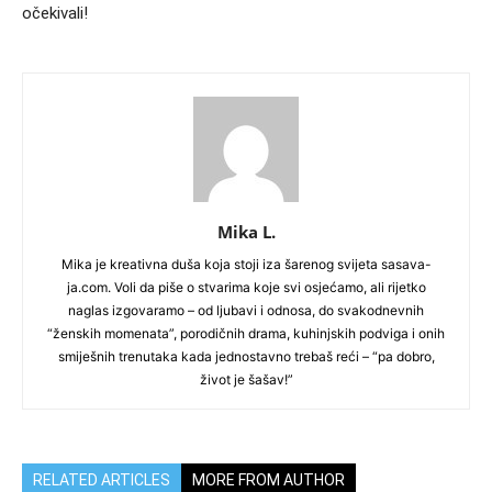
očekivali!
Mika L.
Mika je kreativna duša koja stoji iza šarenog svijeta sasava-
ja.com. Voli da piše o stvarima koje svi osjećamo, ali rijetko
naglas izgovaramo – od ljubavi i odnosa, do svakodnevnih
“ženskih momenata”, porodičnih drama, kuhinjskih podviga i onih
smiješnih trenutaka kada jednostavno trebaš reći – “pa dobro,
život je šašav!”
RELATED ARTICLES
MORE FROM AUTHOR