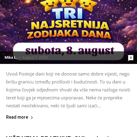
Mika L.
-
August 7, 2026
0
Uvod Postoje dani koji ne donose samo dobre vijesti, nego
brišu granicu između prošlosti i budućnosti. To su dani u
kojima čovjek odjednom shvati da više nema razloga nositi
teret koji ga je mjesecima usporavao. Neke će prepreke
nestati neočekivano, neki će ljudi sami izaći...
Read more