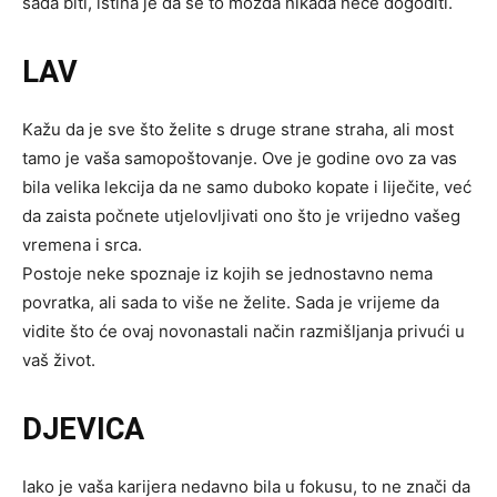
sada biti, istina je da se to možda nikada neće dogoditi.
LAV
Kažu da je sve što želite s druge strane straha, ali most
tamo je vaša samopoštovanje. Ove je godine ovo za vas
bila velika lekcija da ne samo duboko kopate i liječite, već
da zaista počnete utjelovljivati ​​ono što je vrijedno vašeg
vremena i srca.
Postoje neke spoznaje iz kojih se jednostavno nema
povratka, ali sada to više ne želite. Sada je vrijeme da
vidite što će ovaj novonastali način razmišljanja privući u
vaš život.
DJEVICA
Iako je vaša karijera nedavno bila u fokusu, to ne znači da