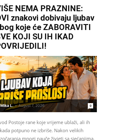
VIŠE NEMA PRAZNINE:
VI znakovi dobivaju ljubav
bog koje će ZABORAVITI
VE KOJI SU IH IKAD
OVRIJEDILI!
Mika L.
-
August 7, 2026
0
od Postoje rane koje vrijeme ublaži, ali ih
ikada potpuno ne izbriše. Nakon velikih
zočaranja mnogi nauče živjeti sa sjećanjima,