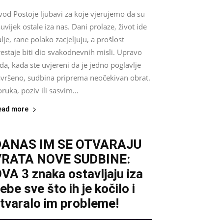
vod Postoje ljubavi za koje vjerujemo da su
uvijek ostale iza nas. Dani prolaze, život ide
lje, rane polako zacjeljuju, a prošlost
estaje biti dio svakodnevnih misli. Upravo
da, kada ste uvjereni da je jedno poglavlje
avršeno, sudbina priprema neočekivan obrat.
ruka, poziv ili sasvim...
ead more
DANAS IM SE OTVARAJU
VRATA NOVE SUDBINE:
VA 3 znaka ostavljaju iza
ebe sve što ih je kočilo i
tvaralo im probleme!