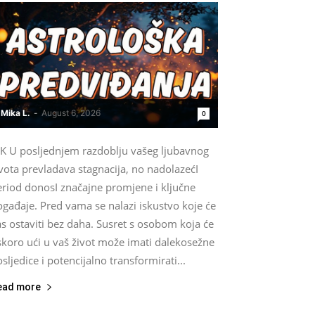
Mika L.
-
August 6, 2026
0
IK U posljednjem razdoblju vašeg ljubavnog
vota prevladava stagnacija, no nadolazećI
eriod donosI značajne promjene i ključne
gađaje. Pred vama se nalazi iskustvo koje će
s ostaviti bez daha. Susret s osobom koja će
skoro ući u vaš život može imati dalekosežne
sljedice i potencijalno transformirati...
ead more