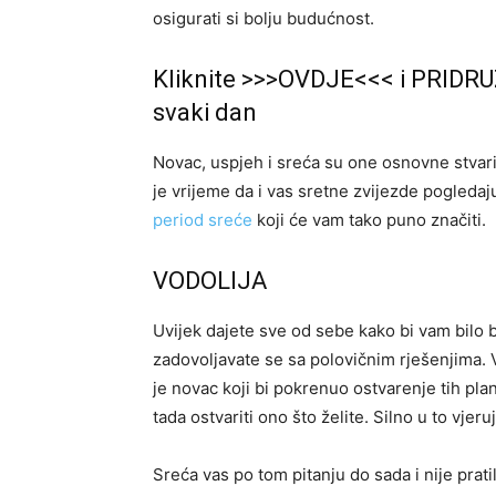
osigurati si bolju budućnost.
Kliknite >>>OVDJE<<< i PRIDRU
svaki dan
Novac, uspjeh i sreća su one osnovne stvar
je vrijeme da i vas sretne zvijezde pogleda
period sreće
koji će vam tako puno značiti.
VODOLIJA
Uvijek dajete sve od sebe kako bi vam bilo b
zadovoljavate se sa polovičnim rješenjima. 
je novac koji bi pokrenuo ostvarenje tih pla
tada ostvariti ono što želite. Silno u to vj
Sreća vas po tom pitanju do sada i nije prati