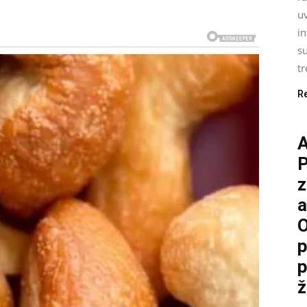
uv
i
su
tr
R
P
z
a
O
p
p
ž