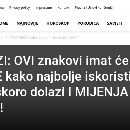
ma
Privacy policy
Impressum
Kontakt
Pravila i Uslovi korištenja
OME
NAJNOVIJE
HOROSKOP
PORODICA
SAVJETI
e SLATKE BRIGE kako najbolje iskoristiti NOVAC...
: OVI znakovi imat će
ako najbolje iskoristi
koro dolazi i MIJENJA
!