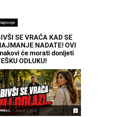
Najnovije
IVŠI SE VRAĆA KAD SE
NAJMANJE NADATE! OVI
nakovi će morati donijeti
TEŠKU ODLUKU!
Mika L.
-
August 7, 2026
0