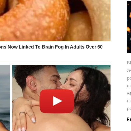
B
ži
p
do
va
u
po
R