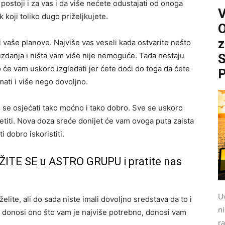
ostoji i za vas i da više nećete odustajati od onoga
 koji toliko dugo priželjkujete.
O
z
 vaše planove. Najviše vas veseli kada ostvarite nešto
zdanja i ništa vam više nije nemoguće. Tada nestaju
S
 će vam uskoro izgledati jer ćete doći do toga da ćete
P
mati i više nego dovoljno.
 se osjećati tako moćno i tako dobro. Sve se uskoro
sjetiti. Nova doza sreće donijet će vam ovoga puta zaista
 dobro iskoristiti.
ŽITE SE u ASTRO GRUPU i pratite nas
Uv
želite, ali do sada niste imali dovoljno sredstava da to i
n
 donosi ono što vam je najviše potrebno, donosi vam
ra