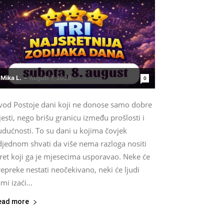
Mika L.
-
August 7, 2026
0
vod Postoje dani koji ne donose samo dobre
jesti, nego brišu granicu između prošlosti i
udućnosti. To su dani u kojima čovjek
djednom shvati da više nema razloga nositi
ret koji ga je mjesecima usporavao. Neke će
epreke nestati neočekivano, neki će ljudi
mi izaći...
ead more