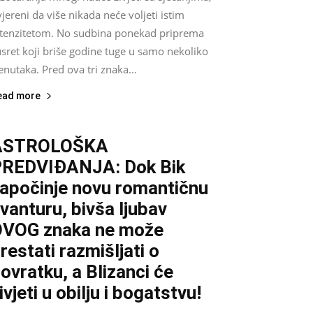
jereni da više nikada neće voljeti istim
ntenzitetom. No sudbina ponekad priprema
sret koji briše godine tuge u samo nekoliko
enutaka. Pred ova tri znaka...
ead more
ASTROLOŠKA
REDVIĐANJA: Dok Bik
apočinje novu romantičnu
vanturu, bivša ljubav
VOG znaka ne može
restati razmišljati o
ovratku, a Blizanci će
ivjeti u obilju i bogatstvu!