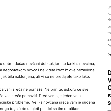
U
za
da
pr
ta
z
Po
R
u dobro došao novčani dobitak jer ste tanki s novcima,
 sa nedostatkom novca i ne vidite izlaz iz ove nezavidne
jek bila naklonjena, ali vi se ne predajete tako lako.
O
kada vam sreća ne pomaže. Ne brinite, uskoro će sve
s
će vas sreća pomaziti. Pred vama je jedan veliki
s
inancijske probleme. Velika novčana sreća vam je suđena
Mnogo toga ćete uspjeti postići sa tim dobitkom i