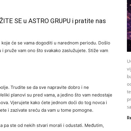
ŽITE SE u ASTRO GRUPU i pratite nas
i koje će se vama dogoditi u narednom periodu. Došlo
ju i pruže vam ono što svakako zaslužujete. Stiže vam
U
vi
b
o
olje. Trudite se da sve napravite dobro i ne
te
Veliki planovi su pred vama, a jedino što vam nedostaje
pr
nova. Vjerujete kako ćete jednom doći do tog novca i
sa
erujete i zazivate sreću da vam u tome pomogne.
R
la pa ste od nekih stvari morali i odustati. Međutim,