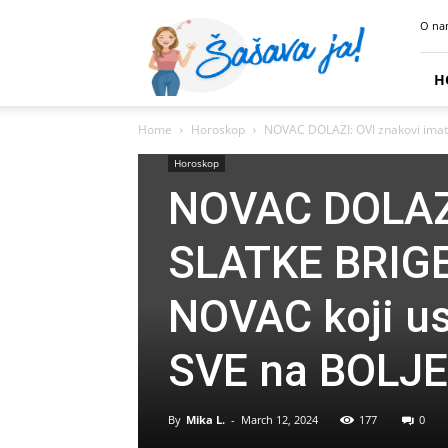
Sasava
O na
Ja
H
Home
Horoskop
NOVAC DOLAZI: OVI znakovi imat ć
Horoskop
NOVAC DOLAZI
SLATKE BRIGE k
NOVAC koji us
SVE na BOLJE
By
Mika L.
-
March 12, 2024
177
0