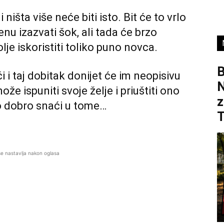
išta više neće biti isto. Bit će to vrlo
enu izazvati šok, ali tada će brzo
olje iskoristiti toliko puno
novca
.
B
i i taj dobitak donijet će im neopisivu
ože ispuniti svoje želje i priuštiti ono
z
ko dobro snaći u tome…
se nastavlja nakon oglasa