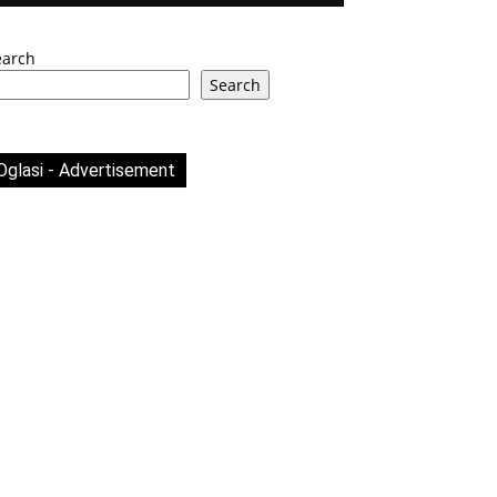
earch
Search
Oglasi - Advertisement