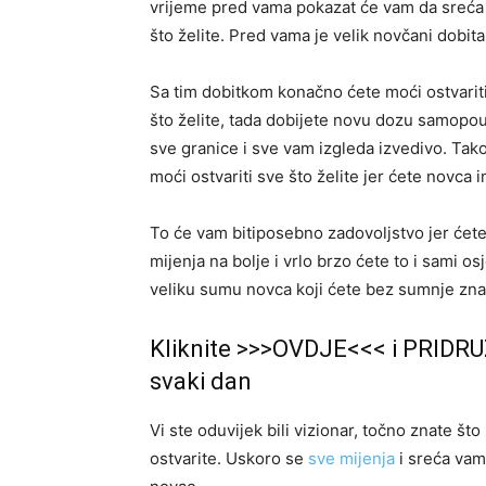
vrijeme pred vama pokazat će vam da sreća p
što želite. Pred vama je velik novčani dobitak
Sa tim dobitkom konačno ćete moći ostvariti
što želite, tada dobijete novu dozu samopou
sve granice i sve vam izgleda izvedivo. Tako
moći ostvariti sve što želite jer ćete novca i
To će vam bitiposebno zadovoljstvo jer ćete
mijenja na bolje i vrlo brzo ćete to i sami o
veliku sumu novca koji ćete bez sumnje znati
Kliknite >>>OVDJE<<< i PRIDRU
svaki dan
Vi ste oduvijek bili vizionar, točno znate što 
ostvarite. Uskoro se
sve mijenja
i sreća vam