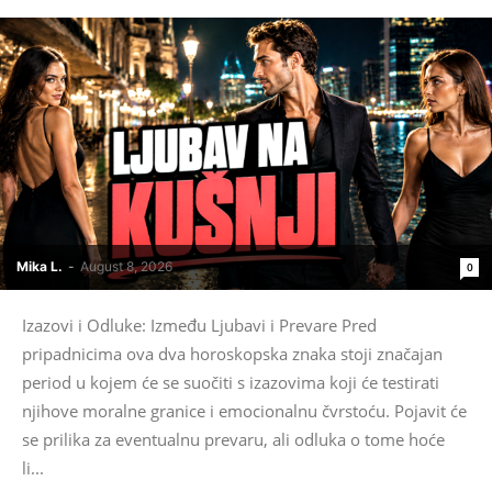
Mika L.
-
August 8, 2026
0
Izazovi i Odluke: Između Ljubavi i Prevare Pred
pripadnicima ova dva horoskopska znaka stoji značajan
period u kojem će se suočiti s izazovima koji će testirati
njihove moralne granice i emocionalnu čvrstoću. Pojavit će
se prilika za eventualnu prevaru, ali odluka o tome hoće
li...