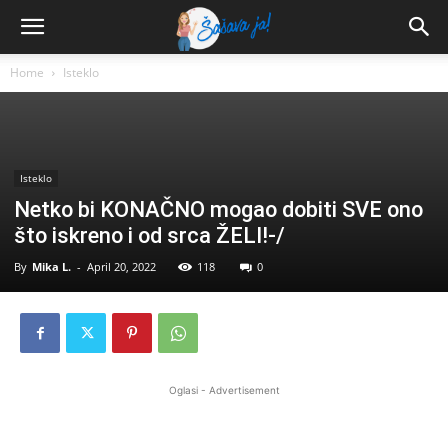
Home
Isteklo
Isteklo
Netko bi KONAČNO mogao dobiti SVE ono
što iskreno i od srca ŽELI!-/
By
Mika L.
-
April 20, 2022
118
0
Oglasi - Advertisement