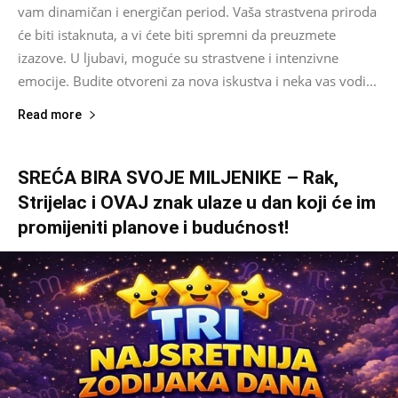
vam dinamičan i energičan period. Vaša strastvena priroda
će biti istaknuta, a vi ćete biti spremni da preuzmete
izazove. U ljubavi, moguće su strastvene i intenzivne
emocije. Budite otvoreni za nova iskustva i neka vas vodi...
Read more
SREĆA BIRA SVOJE MILJENIKE – Rak,
Strijelac i OVAJ znak ulaze u dan koji će im
promijeniti planove i budućnost!