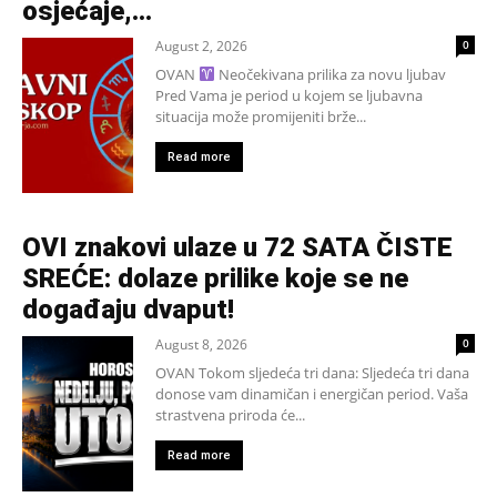
osjećaje,...
August 2, 2026
0
OVAN
Neočekivana prilika za novu ljubav
Pred Vama je period u kojem se ljubavna
situacija može promijeniti brže...
Read more
OVI znakovi ulaze u 72 SATA ČISTE
SREĆE: dolaze prilike koje se ne
događaju dvaput!
August 8, 2026
0
OVAN Tokom sljedeća tri dana: Sljedeća tri dana
donose vam dinamičan i energičan period. Vaša
strastvena priroda će...
Read more