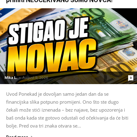
primiti NEOČEKIVANU SUMU NOVCA!
Mika L.
-
August 9, 2026
0
Uvod Ponekad je dovoljan samo jedan dan da se
financijska slika potpuno promijeni. Ono što ste dugo
čekali može stići iznenada – bez najave, bez upozorenja i
baš onda kada ste gotovo odustali od očekivanja da će biti
bolje. Pred ova tri znaka otvara se...