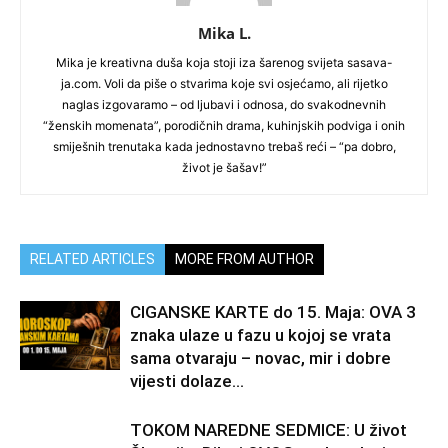
Mika L.
Mika je kreativna duša koja stoji iza šarenog svijeta sasava-
ja.com. Voli da piše o stvarima koje svi osjećamo, ali rijetko
naglas izgovaramo – od ljubavi i odnosa, do svakodnevnih
“ženskih momenata”, porodičnih drama, kuhinjskih podviga i onih
smiješnih trenutaka kada jednostavno trebaš reći – “pa dobro,
život je šašav!”
RELATED ARTICLES
MORE FROM AUTHOR
CIGANSKE KARTE do 15. Maja: OVA 3
znaka ulaze u fazu u kojoj se vrata
sama otvaraju – novac, mir i dobre
vijesti dolaze...
TOKOM NAREDNE SEDMICE: U život