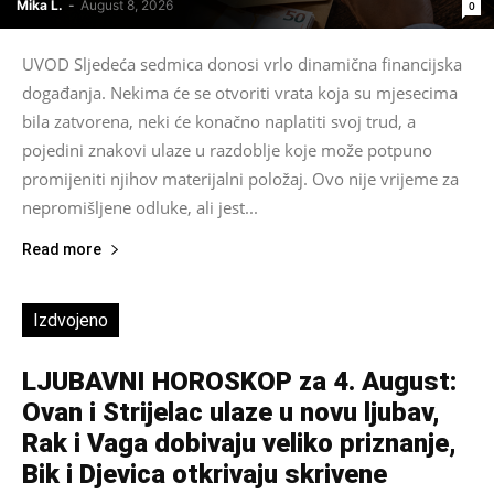
Mika L.
-
August 8, 2026
0
UVOD Sljedeća sedmica donosi vrlo dinamična financijska
događanja. Nekima će se otvoriti vrata koja su mjesecima
bila zatvorena, neki će konačno naplatiti svoj trud, a
pojedini znakovi ulaze u razdoblje koje može potpuno
promijeniti njihov materijalni položaj. Ovo nije vrijeme za
nepromišljene odluke, ali jest...
Read more
Izdvojeno
LJUBAVNI HOROSKOP za 4. August:
Ovan i Strijelac ulaze u novu ljubav,
Rak i Vaga dobivaju veliko priznanje,
Bik i Djevica otkrivaju skrivene