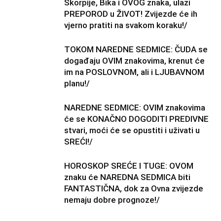
Škorpije, Bika i OVOG znaka, ulazi
PREPOROD u ŽIVOT! Zvijezde će ih
vjerno pratiti na svakom koraku!/
TOKOM NAREDNE SEDMICE: ČUDA se
događaju OVIM znakovima, krenut će
im na POSLOVNOM, ali i LJUBAVNOM
planu!/
NAREDNE SEDMICE: OVIM znakovima
će se KONAČNO DOGODITI PREDIVNE
stvari, moći će se opustiti i uživati u
SREĆI!/
HOROSKOP SREĆE I TUGE: OVOM
znaku će NAREDNA SEDMICA biti
FANTASTIČNA, dok za Ovna zvijezde
nemaju dobre prognoze!/