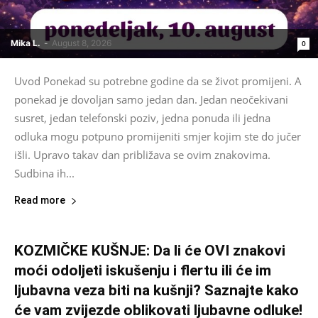
Mika L.
-
August 8, 2026
0
Uvod Ponekad su potrebne godine da se život promijeni. A
ponekad je dovoljan samo jedan dan. Jedan neočekivani
susret, jedan telefonski poziv, jedna ponuda ili jedna
odluka mogu potpuno promijeniti smjer kojim ste do jučer
išli. Upravo takav dan približava se ovim znakovima.
Sudbina ih...
Read more
KOZMIČKE KUŠNJE: Da li će OVI znakovi
moći odoljeti iskušenju i flertu ili će im
ljubavna veza biti na kušnji? Saznajte kako
će vam zvijezde oblikovati ljubavne odluke!