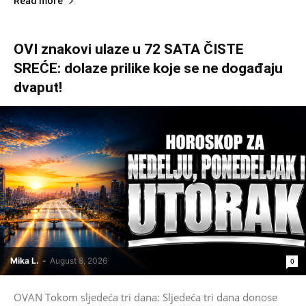
Read more
OVI znakovi ulaze u 72 SATA ČISTE
SREĆE: dolaze prilike koje se ne događaju
dvaput!
Mika L.
-
August 8, 2026
0
OVAN Tokom sljedeća tri dana: Sljedeća tri dana donose