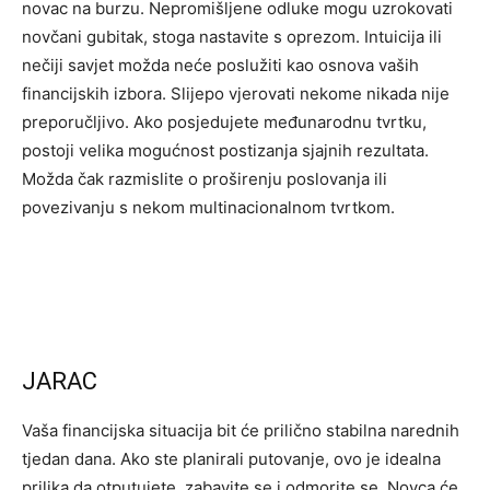
novac na burzu. Nepromišljene odluke mogu uzrokovati
novčani gubitak, stoga nastavite s oprezom. Intuicija ili
nečiji savjet možda neće poslužiti kao osnova vaših
financijskih izbora. Slijepo vjerovati nekome nikada nije
preporučljivo. Ako posjedujete međunarodnu tvrtku,
postoji velika mogućnost postizanja sjajnih rezultata.
Možda čak razmislite o proširenju poslovanja ili
povezivanju s nekom multinacionalnom tvrtkom.
JARAC
Vaša financijska situacija bit će prilično stabilna narednih
tjedan dana. Ako ste planirali putovanje, ovo je idealna
prilika da otputujete, zabavite se i odmorite se. Novca će