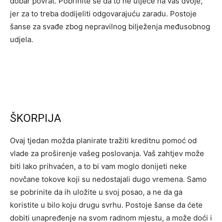
dobar povrat. Pobrinite se da to ne utječe na vas dvoje,
jer za to treba dodijeliti odgovarajuću zaradu. Postoje
šanse za svađe zbog nepravilnog bilježenja međusobnog
udjela.
ŠKORPIJA
Ovaj tjedan možda planirate tražiti kreditnu pomoć od
vlade za proširenje vašeg poslovanja. Vaš zahtjev može
biti lako prihvaćen, a to bi vam moglo donijeti neke
novčane tokove koji su nedostajali dugo vremena. Samo
se pobrinite da ih uložite u svoj posao, a ne da ga
koristite u bilo koju drugu svrhu. Postoje šanse da ćete
dobiti unapređenje na svom radnom mjestu, a može doći i