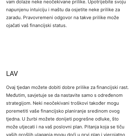
vam dolaze neke neočekivane prilike. Upotrijebite svoju
napunjenu intuiciju i maštu da osjetite neke prilike za
zaradu. Pravovremeni odgovor na takve prilike može
ojačati vaš financijski status.
LAV
Ovaj tjedan možete dobiti dobre prilike za financijski rast.
Međutim, savjetuje se da nastavite samo s određenom
strategijom. Neki neočekivani troškovi također mogu
poremetiti vaše financijsko planiranje sredinom ovog
tjedna. U žurbi možete donijeti pogrešne odluke, što
može utjecati i na vaš poslovni plan. Pitanja koja se tiču ​​
vaših prošlih ulaganja mogu doći u prvi plan i vjerojatno