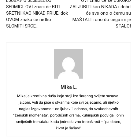
LJUBAV U SLJEDEĆOJ
OVI znaci će se USKORO
SEDMICI: OVI znaci će BITI
ZALJUBITI kao NIKADA i dobit
SRETNI KAO NIKAD PRIJE, dok
će sve ono o čemu su
OVOM znaku će netko
MAŠTALI i ono do čega im je
SLOMITI SRCE…
STALO!
Mika L.
Mika je kreativna duša koja stoji iza šarenog svijeta sasava-
ja.com. Voli da piše o stvarima koje svi osjećamo, ali rijetko
naglas izgovaramo – od ljubavi i odnosa, do svakodnevnih
“ženskih momenata”, porodičnih drama, kuhinjskih podviga i onih
smiješnih trenutaka kada jednostavno trebaš reći – “pa dobro,
život je šašav!”