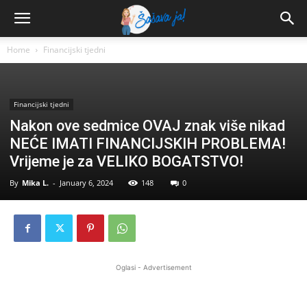
Home
Financijski tjedni
Financijski tjedni
Nakon ove sedmice OVAJ znak više nikad
NEĆE IMATI FINANCIJSKIH PROBLEMA!
Vrijeme je za VELIKO BOGATSTVO!
By
Mika L.
-
January 6, 2024
148
0
Oglasi - Advertisement