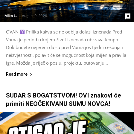
Mika L.
-
August 9, 2026
0
OVAN
Prilika kakva se ne odbija dolazi iznenada Pred
Vama je period u kojem život iznenada ubrzava tempo.
Dok budete uvjereni da su pred Vama još tjedni čekanja i
neizvjesnosti, pojavit će se mogućnost koja mijenja pravila
igre. Možda je riječ o poslu, projektu, putovanju...
Read more
SUDAR S BOGATSTVOM! OVI znakovi će
primiti NEOČEKIVANU SUMU NOVCA!