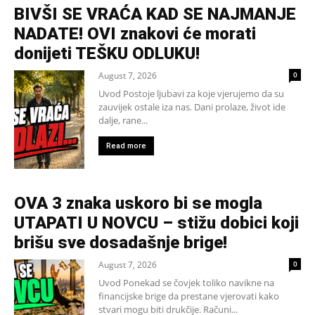
BIVŠI SE VRAĆA KAD SE NAJMANJE
NADATE! OVI znakovi će morati
donijeti TEŠKU ODLUKU!
August 7, 2026
0
Uvod Postoje ljubavi za koje vjerujemo da su
zauvijek ostale iza nas. Dani prolaze, život ide
dalje, rane...
Read more
OVA 3 znaka uskoro bi se mogla
UTAPATI U NOVCU – stižu dobici koji
brišu sve dosadašnje brige!
August 7, 2026
0
Uvod Ponekad se čovjek toliko navikne na
financijske brige da prestane vjerovati kako
stvari mogu biti drukčije. Računi...