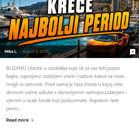
Mika L.
-
August 9, 2026
0
BLIZANCI Ulazite u razdoblje koje će za vas biti poput
bajke, ispunjeno izobiljem sreće i radosti kakve se niste
mogli ni zamisliti. Pred vama je faza života u kojoj ćete
donositi važne odluke s obnovljenim samopouzdanjem i
vjerom u svaki korak koji poduzimate. Napokon ćete
jasno...
Read more