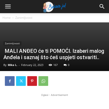
Home
Zanimljivosti
Zanimljivosti
MALI ANĐEO će ti POMOĆI. Izaberi malog
Anđela i saznaj što ćeš uspjeti ostvariti..
By
Mika L.
-
February 22, 2023
167
0
Oglasi - Advertisement