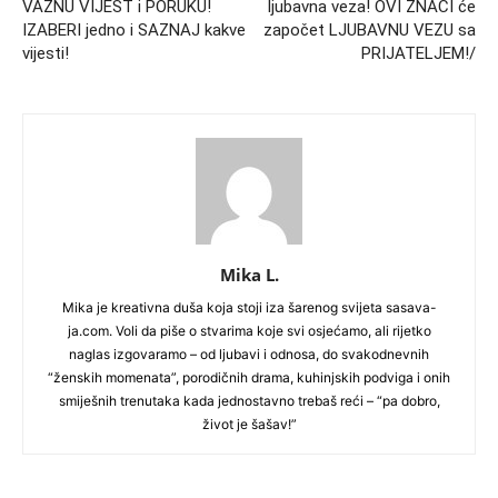
VAŽNU VIJEST i PORUKU!
ljubavna veza! OVI ZNACI će
IZABERI jedno i SAZNAJ kakve
započet LJUBAVNU VEZU sa
vijesti!
PRIJATELJEM!/
Mika L.
Mika je kreativna duša koja stoji iza šarenog svijeta sasava-
ja.com. Voli da piše o stvarima koje svi osjećamo, ali rijetko
naglas izgovaramo – od ljubavi i odnosa, do svakodnevnih
“ženskih momenata”, porodičnih drama, kuhinjskih podviga i onih
smiješnih trenutaka kada jednostavno trebaš reći – “pa dobro,
život je šašav!”