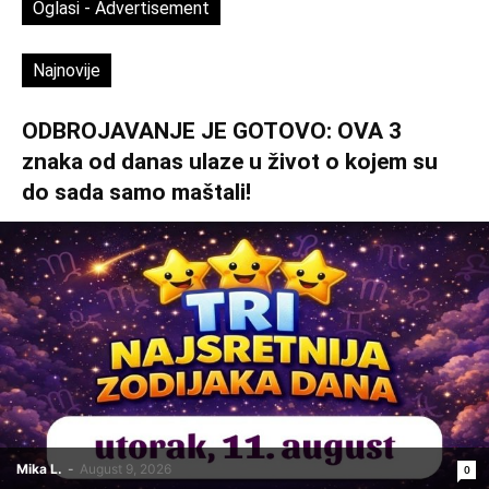
Oglasi - Advertisement
Najnovije
ODBROJAVANJE JE GOTOVO: OVA 3
znaka od danas ulaze u život o kojem su
do sada samo maštali!
Mika L.
-
August 9, 2026
0