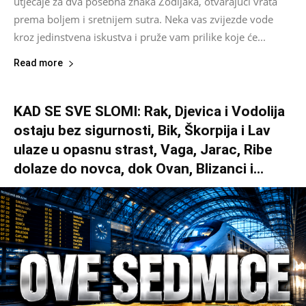
utjecaje za dva posebna znaka Zodijaka, otvarajući vrata
prema boljem i sretnijem sutra. Neka vas zvijezde vode
kroz jedinstvena iskustva i pruže vam prilike koje će...
Read more
KAD SE SVE SLOMI: Rak, Djevica i Vodolija
ostaju bez sigurnosti, Bik, Škorpija i Lav
ulaze u opasnu strast, Vaga, Jarac, Ribe
dolaze do novca, dok Ovan, Blizanci i...