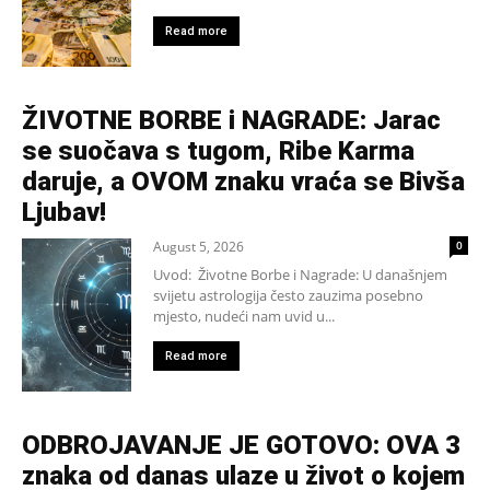
Read more
ŽIVOTNE BORBE i NAGRADE: Jarac
se suočava s tugom, Ribe Karma
daruje, a OVOM znaku vraća se Bivša
Ljubav!
August 5, 2026
0
Uvod: Životne Borbe i Nagrade: U današnjem
svijetu astrologija često zauzima posebno
mjesto, nudeći nam uvid u...
Read more
ODBROJAVANJE JE GOTOVO: OVA 3
znaka od danas ulaze u život o kojem