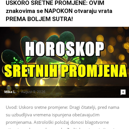
USKORO SRETNE PROMJENE: OVIM
znakovima se NAPOKON otvaraju vrata
PREMA BOLJEM SUTRA!
Mika L.
-
August 9, 2026
0
Uvod: Uskoro sretne promjene: Dragi čitatelji, pred nama
su uzbudljiva vremena ispunjena obećavajućim
promjenama. Astrološki položaj donosi blagotvorne