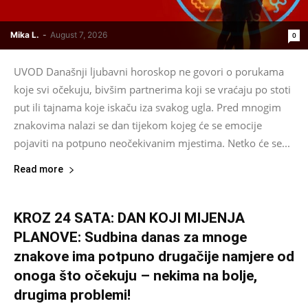
Mika L.
-
August 7, 2026
0
UVOD Današnji ljubavni horoskop ne govori o porukama
koje svi očekuju, bivšim partnerima koji se vraćaju po stoti
put ili tajnama koje iskaču iza svakog ugla. Pred mnogim
znakovima nalazi se dan tijekom kojeg će se emocije
pojaviti na potpuno neočekivanim mjestima. Netko će se...
Read more
KROZ 24 SATA: DAN KOJI MIJENJA
PLANOVE: Sudbina danas za mnoge
znakove ima potpuno drugačije namjere od
onoga što očekuju – nekima na bolje,
drugima problemi!