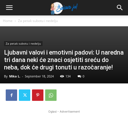
Home
Za petak subotu i nedelju
Za petak subotu i nedelju
Ljubavni valovi i emotivni padovi: U naredna
tri dana neki će znaci osjetiti sreću do
neba, dok će drugi tonuti u razočaranje!
By
Mika L.
-
September 18, 2024
134
0
Oglasi - Advertisement