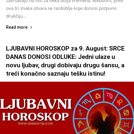
završavaju na listi za neka bolja vremena. Međutim, pred
ova tri znaka otvara se razdoblje koje donosi potpuno
drukčiju...
Read more
LJUBAVNI HOROSKOP za 9. August: SRCE
DANAS DONOSI ODLUKE: Jedni ulaze u
novu ljubav, drugi dobivaju drugu šansu, a
treći konačno saznaju tešku istinu!