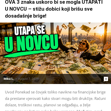
OVA 3 znaka uskoro bi se mogla UTAPATI
U NOVCU – stižu dobici koji brišu sve
dosadašnje brige!
Mika L.
-
August 7, 2026
0
Uvod Ponekad se čovjek toliko navikne na financijske brige
da prestane vjerovati kako stvari mogu biti drukčije. Računi
dolaze, troškovi rastu, planovi se odgađaju, a želje