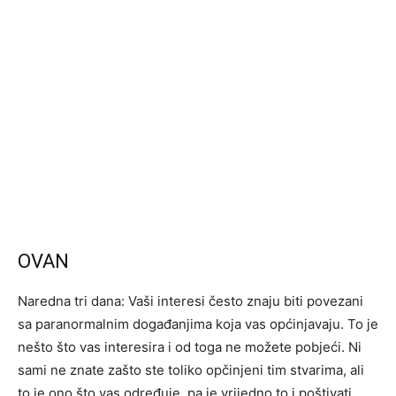
OVAN
Naredna tri dana: Vaši interesi često znaju biti povezani
sa paranormalnim događanjima koja vas općinjavaju. To je
nešto što vas interesira i od toga ne možete pobjeći. Ni
sami ne znate zašto ste toliko opčinjeni tim stvarima, ali
to je ono što vas određuje, pa je vrijedno to i poštivati.