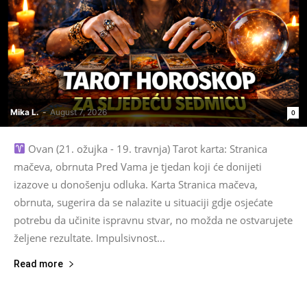
Mika L.
-
August 7, 2026
0
Ovan (21. ožujka - 19. travnja) Tarot karta: Stranica
mačeva, obrnuta Pred Vama je tjedan koji će donijeti
izazove u donošenju odluka. Karta Stranica mačeva,
obrnuta, sugerira da se nalazite u situaciji gdje osjećate
potrebu da učinite ispravnu stvar, no možda ne ostvarujete
željene rezultate. Impulsivnost...
Read more