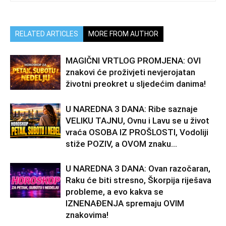
RELATED ARTICLES
MORE FROM AUTHOR
MAGIČNI VRTLOG PROMJENA: OVI
znakovi će proživjeti nevjerojatan
životni preokret u sljedećim danima!
U NAREDNA 3 DANA: Ribe saznaje
VELIKU TAJNU, Ovnu i Lavu se u život
vraća OSOBA IZ PROŠLOSTI, Vodoliji
stiže POZIV, a OVOM znaku...
U NAREDNA 3 DANA: Ovan razočaran,
Raku će biti stresno, Škorpija riješava
probleme, a evo kakva se
IZNENAĐENJA spremaju OVIM
znakovima!