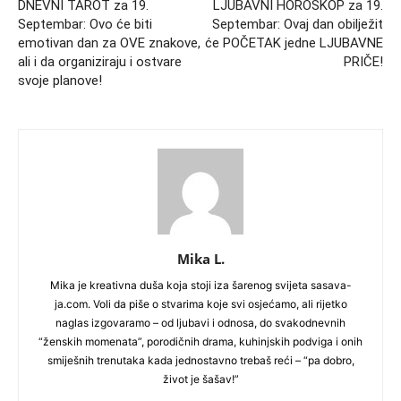
DNEVNI TAROT za 19.
LJUBAVNI HOROSKOP za 19.
Septembar: Ovo će biti
Septembar: Ovaj dan obilježit
emotivan dan za OVE znakove,
će POČETAK jedne LJUBAVNE
ali i da organiziraju i ostvare
PRIČE!
svoje planove!
Mika L.
Mika je kreativna duša koja stoji iza šarenog svijeta sasava-
ja.com. Voli da piše o stvarima koje svi osjećamo, ali rijetko
naglas izgovaramo – od ljubavi i odnosa, do svakodnevnih
“ženskih momenata”, porodičnih drama, kuhinjskih podviga i onih
smiješnih trenutaka kada jednostavno trebaš reći – “pa dobro,
život je šašav!”