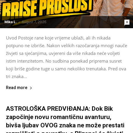
Mika L.
-
August 7, 2026
0
Uvod Postoje rane koje vrijeme ublaži, ali ih nikada
potpuno ne izbriše. Nakon velikih razočaranja mnogi nauče
živjeti sa sjećanjima, uvjereni da više nikada neće voljeti
istim intenzitetom. No sudbina ponekad priprema susret
koji briše godine tuge u samo nekoliko trenutaka. Pred ova
tri znaka...
Read more
ASTROLOŠKA PREDVIĐANJA: Dok Bik
započinje novu romantičnu avanturu,
bivša ljubav OVOG znaka ne može prestati