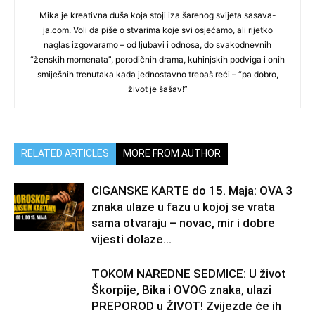
Mika je kreativna duša koja stoji iza šarenog svijeta sasava-
ja.com. Voli da piše o stvarima koje svi osjećamo, ali rijetko
naglas izgovaramo – od ljubavi i odnosa, do svakodnevnih
“ženskih momenata”, porodičnih drama, kuhinjskih podviga i onih
smiješnih trenutaka kada jednostavno trebaš reći – “pa dobro,
život je šašav!”
RELATED ARTICLES
MORE FROM AUTHOR
CIGANSKE KARTE do 15. Maja: OVA 3
znaka ulaze u fazu u kojoj se vrata
sama otvaraju – novac, mir i dobre
vijesti dolaze...
TOKOM NAREDNE SEDMICE: U život
Škorpije, Bika i OVOG znaka, ulazi
PREPOROD u ŽIVOT! Zvijezde će ih