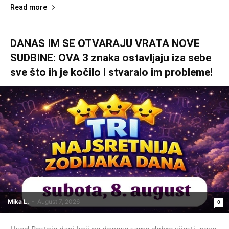
Read more
DANAS IM SE OTVARAJU VRATA NOVE
SUDBINE: OVA 3 znaka ostavljaju iza sebe
sve što ih je kočilo i stvaralo im probleme!
Mika L.
-
August 7, 2026
0
Uvod Postoje dani koji ne donose samo dobre vijesti, nego