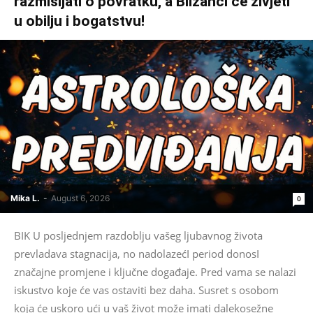
razmišljati o povratku, a Blizanci će živjeti
u obilju i bogatstvu!
Mika L.
-
August 6, 2026
0
BIK U posljednjem razdoblju vašeg ljubavnog života
prevladava stagnacija, no nadolazećI period donosI
značajne promjene i ključne događaje. Pred vama se nalazi
iskustvo koje će vas ostaviti bez daha. Susret s osobom
koja će uskoro ući u vaš život može imati dalekosežne