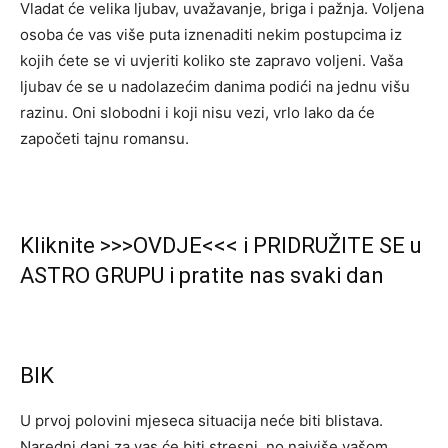
Vladat će velika ljubav, uvažavanje, briga i pažnja. Voljena
osoba će vas više puta iznenaditi nekim postupcima iz
kojih ćete se vi uvjeriti koliko ste zapravo voljeni. Vaša
ljubav će se u nadolazećim danima podići na jednu višu
razinu. Oni slobodni i koji nisu vezi, vrlo lako da će
započeti tajnu romansu.
Kliknite >>>OVDJE<<< i PRIDRUŽITE SE u
ASTRO GRUPU i pratite nas svaki dan
BIK
U prvoj polovini mjeseca situacija neće biti blistava.
Naredni dani za vas će biti stresni, no najviše vašom