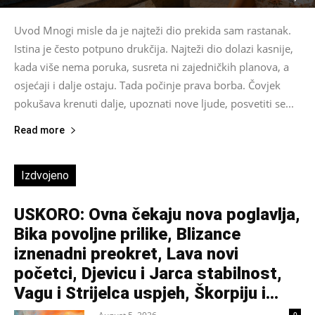
Uvod Mnogi misle da je najteži dio prekida sam rastanak.
Istina je često potpuno drukčija. Najteži dio dolazi kasnije,
kada više nema poruka, susreta ni zajedničkih planova, a
osjećaji i dalje ostaju. Tada počinje prava borba. Čovjek
pokušava krenuti dalje, upoznati nove ljude, posvetiti se...
Read more
Izdvojeno
USKORO: Ovna čekaju nova poglavlja,
Bika povoljne prilike, Blizance
iznenadni preokret, Lava novi
početci, Djevicu i Jarca stabilnost,
Vagu i Strijelca uspjeh, Škorpiju i...
0