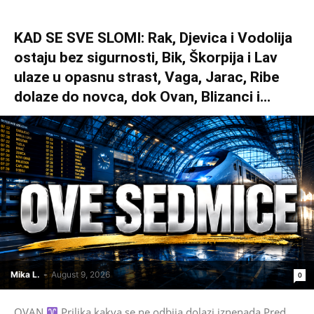
KAD SE SVE SLOMI: Rak, Djevica i Vodolija
ostaju bez sigurnosti, Bik, Škorpija i Lav
ulaze u opasnu strast, Vaga, Jarac, Ribe
dolaze do novca, dok Ovan, Blizanci i...
Mika L.
-
August 9, 2026
0
OVAN
Prilika kakva se ne odbija dolazi iznenada Pred