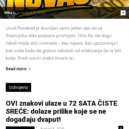
Mika L.
-
August 9, 2026
0
Uvod Ponekad je dovoljan samo jedan dan da se
financijska slika potpuno promijeni. Ono što ste dugo
čekali može stići iznenada – bez najave, bez upozorenja i
baš onda kada ste gotovo odustali od očekivanja da će biti
bolje. Pred ova tri znaka otvara se...
Read more
Izdvojeno
OVI znakovi ulaze u 72 SATA ČISTE
SREĆE: dolaze prilike koje se ne
događaju dvaput!
August 8, 2026
0