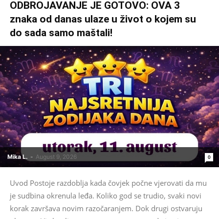
ODBROJAVANJE JE GOTOVO: OVA 3
znaka od danas ulaze u život o kojem su
do sada samo maštali!
Mika L.
-
August 9, 2026
0
Uvod Postoje razdoblja kada čovjek počne vjerovati da mu
je sudbina okrenula leđa. Koliko god se trudio, svaki novi
korak završava novim razočaranjem. Dok drugi ostvaruju