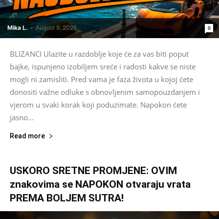
Mika L.
-
August 9, 2026
0
BLIZANCI Ulazite u razdoblje koje će za vas biti poput
bajke, ispunjeno izobiljem sreće i radosti kakve se niste
mogli ni zamisliti. Pred vama je faza života u kojoj ćete
donositi važne odluke s obnovljenim samopouzdanjem i
vjerom u svaki korak koji poduzimate. Napokon ćete
jasno...
Read more
USKORO SRETNE PROMJENE: OVIM
znakovima se NAPOKON otvaraju vrata
PREMA BOLJEM SUTRA!