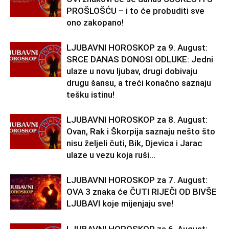
PROŠLOŠĆU – i to će probuditi sve
ono zakopano!
LJUBAVNI HOROSKOP za 9. August:
SRCE DANAS DONOSI ODLUKE: Jedni
ulaze u novu ljubav, drugi dobivaju
drugu šansu, a treći konačno saznaju
tešku istinu!
LJUBAVNI HOROSKOP za 8. August:
Ovan, Rak i Škorpija saznaju nešto što
nisu željeli čuti, Bik, Djevica i Jarac
ulaze u vezu koja ruši...
LJUBAVNI HOROSKOP za 7. August:
OVA 3 znaka će ČUTI RIJEČI OD BIVŠE
LJUBAVI koje mijenjaju sve!