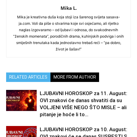
Mika L.
Mika je kreativna duša koja stoji iza šarenog svijeta sasava-
ja.com. Voli da piše o stvarima koje svi osjećamo, ali rijetko
naglas izgovaramo – od ljubavi i odnosa, do svakodnevnih
“ženskih momenata”, porodičnih drama, kuhinjskih podviga i onih
smiješnih trenutaka kada jednostavno trebaš reći – “pa dobro,
život je šašav!”
RELATED ARTICLES
MORE FROM AUTHOR
LJUBAVNI HOROSKOP za 11. August:
OVI znakovi će danas shvatiti da su
VOLJENI VIŠE NEGO ŠTO MISLE – ali
pitanje je hoće li to...
LJUBAVNI HOROSKOP za 10. August:
OVI znakovi će se danas SUSRESTI S