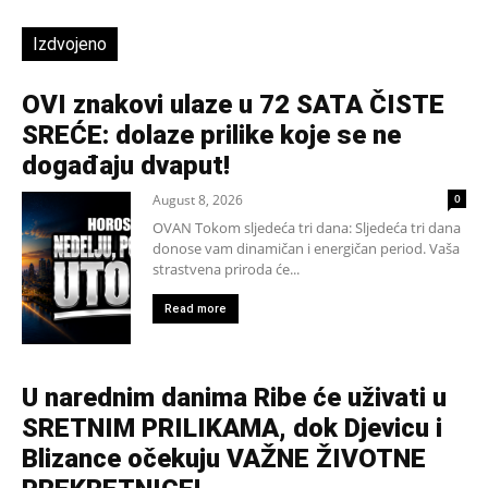
Izdvojeno
OVI znakovi ulaze u 72 SATA ČISTE
SREĆE: dolaze prilike koje se ne
događaju dvaput!
August 8, 2026
0
OVAN Tokom sljedeća tri dana: Sljedeća tri dana
donose vam dinamičan i energičan period. Vaša
strastvena priroda će...
Read more
U narednim danima Ribe će uživati u
SRETNIM PRILIKAMA, dok Djevicu i
Blizance očekuju VAŽNE ŽIVOTNE