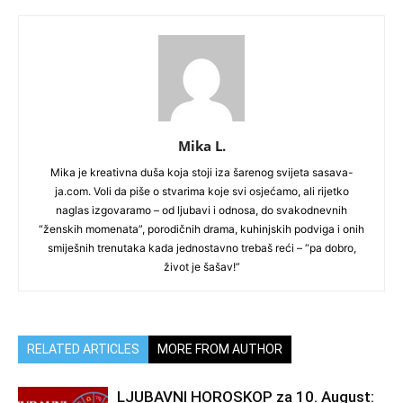
Mika L.
Mika je kreativna duša koja stoji iza šarenog svijeta sasava-
ja.com. Voli da piše o stvarima koje svi osjećamo, ali rijetko
naglas izgovaramo – od ljubavi i odnosa, do svakodnevnih
“ženskih momenata”, porodičnih drama, kuhinjskih podviga i onih
smiješnih trenutaka kada jednostavno trebaš reći – “pa dobro,
život je šašav!”
RELATED ARTICLES
MORE FROM AUTHOR
LJUBAVNI HOROSKOP za 10. August: