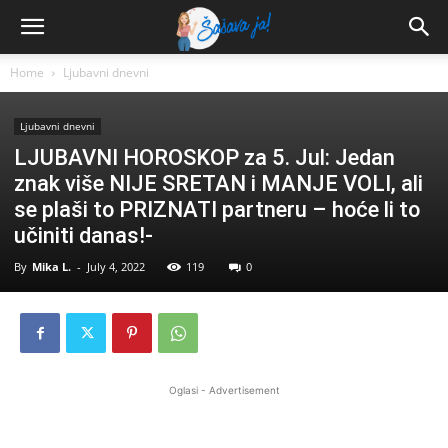
Home
Ljubavni dnevni
Ljubavni dnevni
LJUBAVNI HOROSKOP za 5. Jul: Jedan
znak više NIJE SRETAN i MANJE VOLI, ali
se plaši to PRIZNATI partneru – hoće li to
učiniti danas!-
By
Mika L.
-
July 4, 2022
119
0
Oglasi - Advertisement