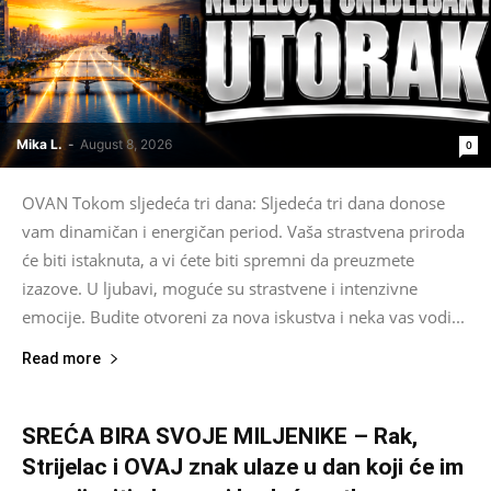
Mika L.
-
August 8, 2026
0
OVAN Tokom sljedeća tri dana: Sljedeća tri dana donose
vam dinamičan i energičan period. Vaša strastvena priroda
će biti istaknuta, a vi ćete biti spremni da preuzmete
izazove. U ljubavi, moguće su strastvene i intenzivne
emocije. Budite otvoreni za nova iskustva i neka vas vodi...
Read more
SREĆA BIRA SVOJE MILJENIKE – Rak,
Strijelac i OVAJ znak ulaze u dan koji će im