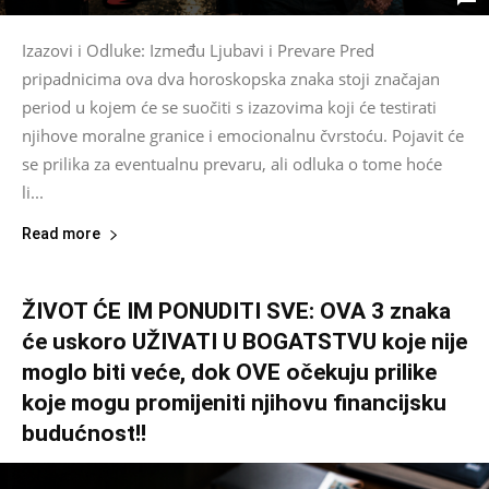
Izazovi i Odluke: Između Ljubavi i Prevare Pred
pripadnicima ova dva horoskopska znaka stoji značajan
period u kojem će se suočiti s izazovima koji će testirati
njihove moralne granice i emocionalnu čvrstoću. Pojavit će
se prilika za eventualnu prevaru, ali odluka o tome hoće
li...
Read more
ŽIVOT ĆE IM PONUDITI SVE: OVA 3 znaka
će uskoro UŽIVATI U BOGATSTVU koje nije
moglo biti veće, dok OVE očekuju prilike
koje mogu promijeniti njihovu financijsku
budućnost!!