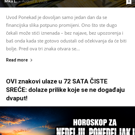
Mika L.
-
August 9, 2026
0
Uvod Ponekad je dovoljan samo jedan dan da se
financijska slika potpuno promijeni. Ono što ste dugo
čekali može stići iznenada – bez najave, bez upozorenja i
baš onda kada ste gotovo odustali od očekivanja da će biti
bolje. Pred ova tri znaka otvara se...
Read more
OVI znakovi ulaze u 72 SATA ČISTE
SREĆE: dolaze prilike koje se ne događaju
dvaput!