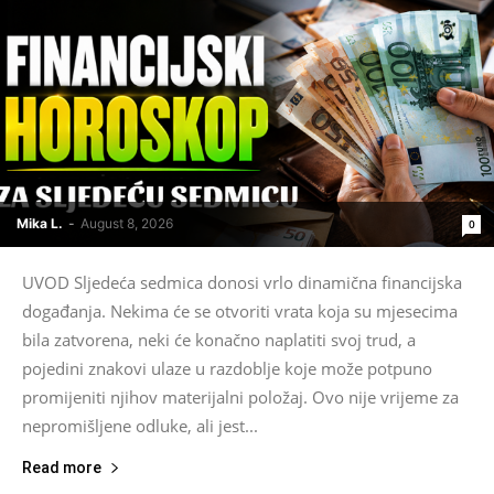
Mika L.
-
August 8, 2026
0
UVOD Sljedeća sedmica donosi vrlo dinamična financijska
događanja. Nekima će se otvoriti vrata koja su mjesecima
bila zatvorena, neki će konačno naplatiti svoj trud, a
pojedini znakovi ulaze u razdoblje koje može potpuno
promijeniti njihov materijalni položaj. Ovo nije vrijeme za
nepromišljene odluke, ali jest...
Read more