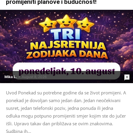
promijeniti planove i budućnost!
Mika L.
-
August 8, 2026
0
Uvod Ponekad su potrebne godine da se život promijeni. A
ponekad je dovoljan samo jedan dan. Jedan neočekivani
susret, jedan telefonski poziv, jedna ponuda ili jedna
odluka mogu potpuno promijeniti smjer kojim ste do jučer
išli. Upravo takav dan približava se ovim znakovima.
Sudbina ih...