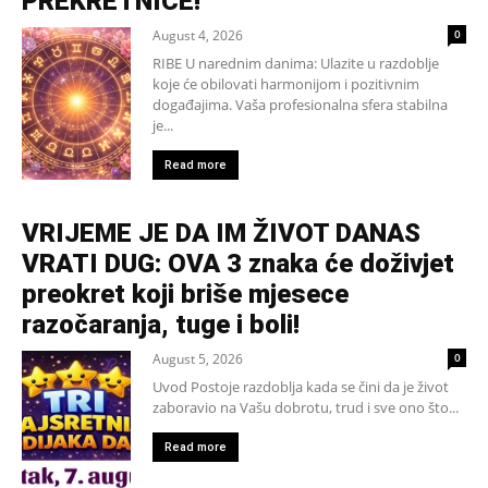
PREKRETNICE!
August 4, 2026
0
RIBE U narednim danima: Ulazite u razdoblje
koje će obilovati harmonijom i pozitivnim
događajima. Vaša profesionalna sfera stabilna
je...
Read more
VRIJEME JE DA IM ŽIVOT DANAS
VRATI DUG: OVA 3 znaka će doživjet
preokret koji briše mjesece
razočaranja, tuge i boli!
August 5, 2026
0
Uvod Postoje razdoblja kada se čini da je život
zaboravio na Vašu dobrotu, trud i sve ono što...
Read more