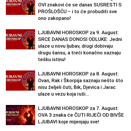
OVI znakovi će se danas SUSRESTI S
PROŠLOŠĆU – i to će probuditi sve
ono zakopano!
LJUBAVNI HOROSKOP za 9. August:
SRCE DANAS DONOSI ODLUKE: Jedni
ulaze u novu ljubav, drugi dobivaju
drugu šansu, a treći konačno saznaju
tešku istinu!
LJUBAVNI HOROSKOP za 8. August:
Ovan, Rak i Škorpija saznaju nešto što
nisu željeli čuti, Bik, Djevica i Jarac
ulaze u vezu koja ruši...
LJUBAVNI HOROSKOP za 7. August:
OVA 3 znaka će ČUTI RIJEČI OD BIVŠE
LJUBAVI koje mijenjaju sve!