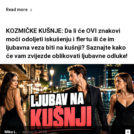
Read more
KOZMIČKE KUŠNJE: Da li će OVI znakovi
moći odoljeti iskušenju i flertu ili će im
ljubavna veza biti na kušnji? Saznajte kako
će vam zvijezde oblikovati ljubavne odluke!
Mika L.
-
August 8, 2026
0