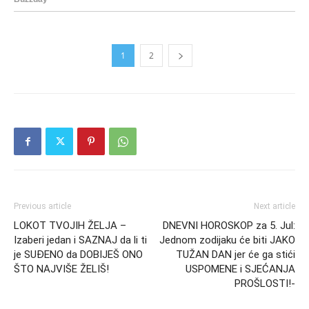
1
2
Previous article
Next article
LOKOT TVOJIH ŽELJA –
DNEVNI HOROSKOP za 5. Jul:
Izaberi jedan i SAZNAJ da li ti
Jednom zodijaku će biti JAKO
je SUĐENO da DOBIJEŠ ONO
TUŽAN DAN jer će ga stići
ŠTO NAJVIŠE ŽELIŠ!
USPOMENE i SJEĆANJA
PROŠLOSTI!-