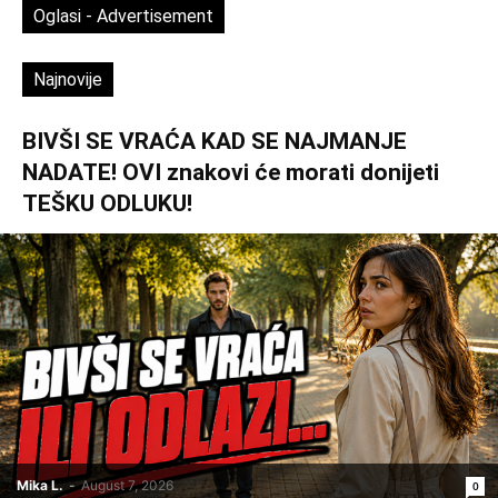
Oglasi - Advertisement
Najnovije
BIVŠI SE VRAĆA KAD SE NAJMANJE
NADATE! OVI znakovi će morati donijeti
TEŠKU ODLUKU!
Mika L.
-
August 7, 2026
0