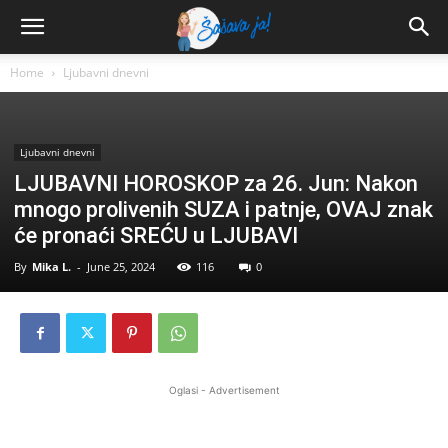
Home
Ljubavni dnevni
Ljubavni dnevni
LJUBAVNI HOROSKOP za 26. Jun: Nakon
mnogo prolivenih SUZA i patnje, OVAJ znak
će pronaći SREĆU u LJUBAVI
By
Mika L.
-
June 25, 2024
116
0
Oglasi - Advertisement