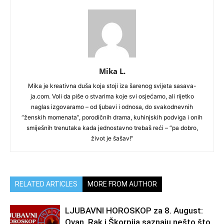
Mika L.
Mika je kreativna duša koja stoji iza šarenog svijeta sasava-
ja.com. Voli da piše o stvarima koje svi osjećamo, ali rijetko
naglas izgovaramo – od ljubavi i odnosa, do svakodnevnih
“ženskih momenata”, porodičnih drama, kuhinjskih podviga i onih
smiješnih trenutaka kada jednostavno trebaš reći – “pa dobro,
život je šašav!”
RELATED ARTICLES
MORE FROM AUTHOR
LJUBAVNI HOROSKOP za 8. August:
Ovan, Rak i Škorpija saznaju nešto što