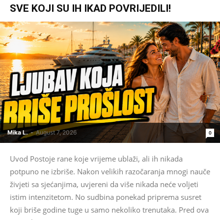
SVE KOJI SU IH IKAD POVRIJEDILI!
Mika L.
-
August 7, 2026
0
Uvod Postoje rane koje vrijeme ublaži, ali ih nikada
potpuno ne izbriše. Nakon velikih razočaranja mnogi nauče
živjeti sa sjećanjima, uvjereni da više nikada neće voljeti
istim intenzitetom. No sudbina ponekad priprema susret
koji briše godine tuge u samo nekoliko trenutaka. Pred ova