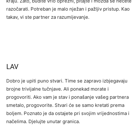
kraju. Zato, budite vrlo oprezni, pitajte i možda se nećete
razočarati. Potreban je malo nježan i pažljiv pristup. Kao
takav, vi ste partner za razumijevanje.
LAV
Dobro je upiti puno stvari. Time se zapravo izbjegavaju
brojne trivijalne tučnjave. Ali ponekad morate i
progovoriti. Ako vam je stav i ponašanje vašeg partnera
smetalo, progovorite. Stvari će se samo kretati prema
boljem. Poznato je da ostajete pri svojim vrijednostima i
načelima. Djelujte unutar granica.