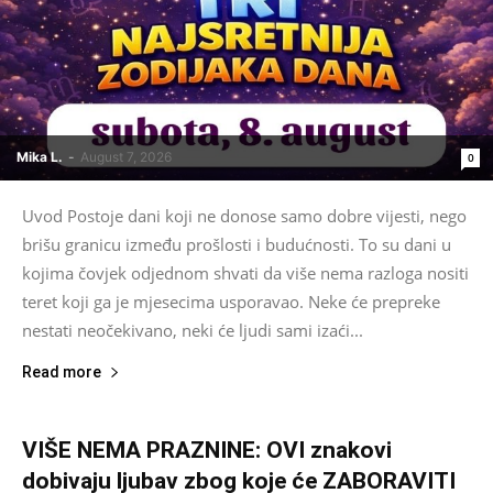
Mika L.
-
August 7, 2026
0
Uvod Postoje dani koji ne donose samo dobre vijesti, nego
brišu granicu između prošlosti i budućnosti. To su dani u
kojima čovjek odjednom shvati da više nema razloga nositi
teret koji ga je mjesecima usporavao. Neke će prepreke
nestati neočekivano, neki će ljudi sami izaći...
Read more
VIŠE NEMA PRAZNINE: OVI znakovi
dobivaju ljubav zbog koje će ZABORAVITI