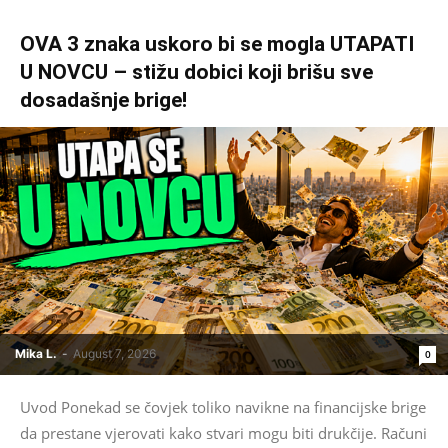
OVA 3 znaka uskoro bi se mogla UTAPATI
U NOVCU – stižu dobici koji brišu sve
dosadašnje brige!
Mika L.
-
August 7, 2026
0
Uvod Ponekad se čovjek toliko navikne na financijske brige
da prestane vjerovati kako stvari mogu biti drukčije. Računi