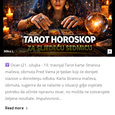
Mika L.
-
August 7, 2026
0
Ovan (21. ožujka - 19. travnja) Tarot karta: Stranica
mačeva, obrnuta Pred Vama je tjedan koji će donijeti
izazove u donošenju odluka. Karta Stranica mačeva,
obrnuta, sugerira da se nalazite u situaciji gdje osjećate
potrebu da učinite ispravnu stvar, no možda ne ostvarujete
željene rezultate. Impulsivnost...
Read more