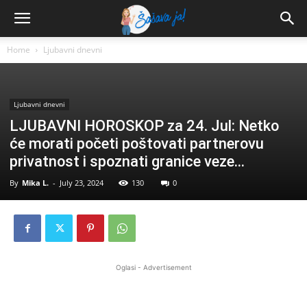
Home
Ljubavni dnevni
Ljubavni dnevni
LJUBAVNI HOROSKOP za 24. Jul: Netko
će morati početi poštovati partnerovu
privatnost i spoznati granice veze…
By
Mika L.
-
July 23, 2024
130
0
Oglasi - Advertisement