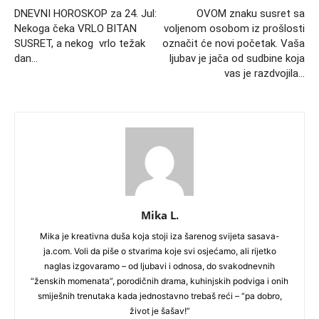
DNEVNI HOROSKOP za 24. Jul:
OVOM znaku susret sa
Nekoga čeka VRLO BITAN
voljenom osobom iz prošlosti
SUSRET, a nekog vrlo težak
označit će novi početak. Vaša
dan…
ljubav je jača od sudbine koja
vas je razdvojila…
Mika L.
Mika je kreativna duša koja stoji iza šarenog svijeta sasava-
ja.com. Voli da piše o stvarima koje svi osjećamo, ali rijetko
naglas izgovaramo – od ljubavi i odnosa, do svakodnevnih
“ženskih momenata”, porodičnih drama, kuhinjskih podviga i onih
smiješnih trenutaka kada jednostavno trebaš reći – “pa dobro,
život je šašav!”