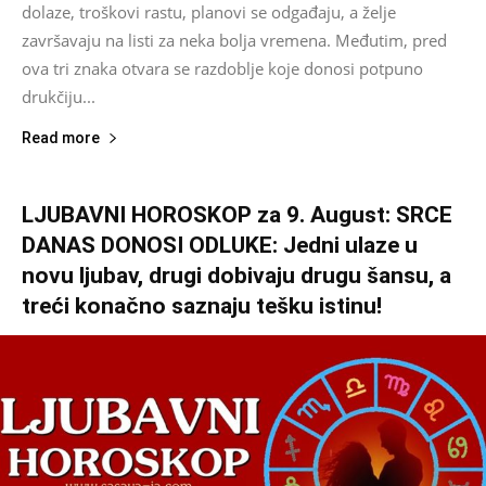
dolaze, troškovi rastu, planovi se odgađaju, a želje
završavaju na listi za neka bolja vremena. Međutim, pred
ova tri znaka otvara se razdoblje koje donosi potpuno
drukčiju...
Read more
LJUBAVNI HOROSKOP za 9. August: SRCE
DANAS DONOSI ODLUKE: Jedni ulaze u
novu ljubav, drugi dobivaju drugu šansu, a
treći konačno saznaju tešku istinu!