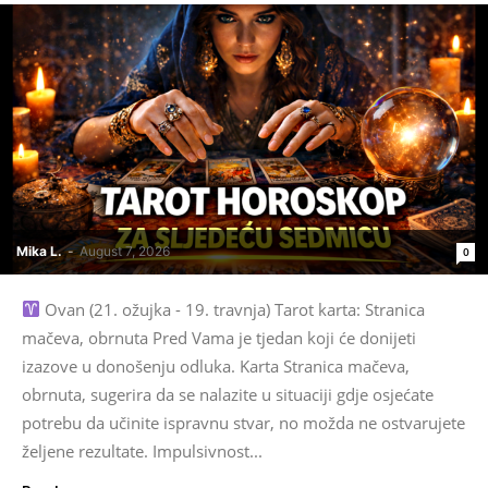
Mika L.
-
August 7, 2026
0
Ovan (21. ožujka - 19. travnja) Tarot karta: Stranica
mačeva, obrnuta Pred Vama je tjedan koji će donijeti
izazove u donošenju odluka. Karta Stranica mačeva,
obrnuta, sugerira da se nalazite u situaciji gdje osjećate
potrebu da učinite ispravnu stvar, no možda ne ostvarujete
željene rezultate. Impulsivnost...