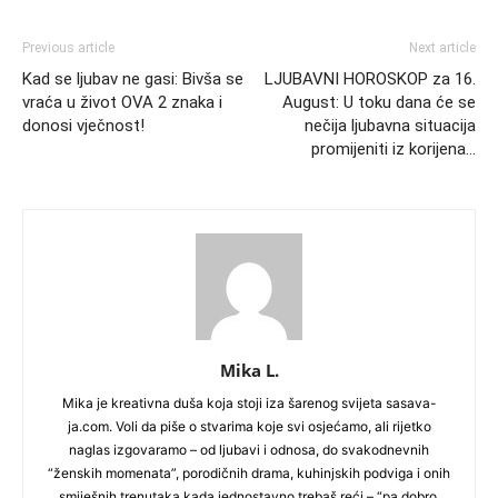
Previous article
Next article
Kad se ljubav ne gasi: Bivša se
LJUBAVNI HOROSKOP za 16.
vraća u život OVA 2 znaka i
August: U toku dana će se
donosi vječnost!
nečija ljubavna situacija
promijeniti iz korijena…
Mika L.
Mika je kreativna duša koja stoji iza šarenog svijeta sasava-
ja.com. Voli da piše o stvarima koje svi osjećamo, ali rijetko
naglas izgovaramo – od ljubavi i odnosa, do svakodnevnih
“ženskih momenata”, porodičnih drama, kuhinjskih podviga i onih
smiješnih trenutaka kada jednostavno trebaš reći – “pa dobro,