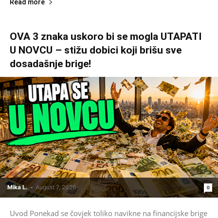
Read more
OVA 3 znaka uskoro bi se mogla UTAPATI
U NOVCU – stižu dobici koji brišu sve
dosadašnje brige!
Mika L.
-
August 7, 2026
0
Uvod Ponekad se čovjek toliko navikne na financijske brige