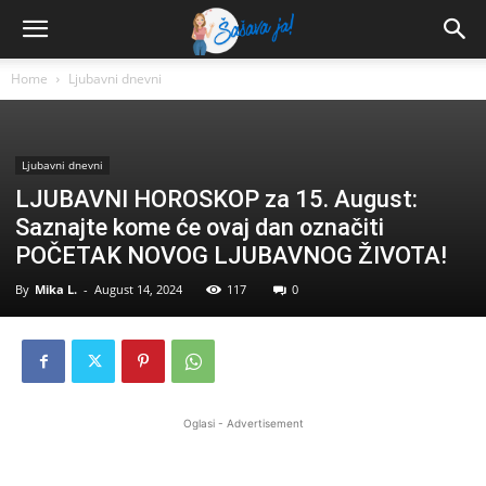
Home
Ljubavni dnevni
Ljubavni dnevni
LJUBAVNI HOROSKOP za 15. August:
Saznajte kome će ovaj dan označiti
POČETAK NOVOG LJUBAVNOG ŽIVOTA!
By
Mika L.
-
August 14, 2024
117
0
Oglasi - Advertisement