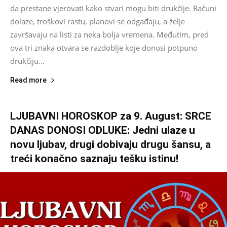
da prestane vjerovati kako stvari mogu biti drukčije. Računi
dolaze, troškovi rastu, planovi se odgađaju, a želje
završavaju na listi za neka bolja vremena. Međutim, pred
ova tri znaka otvara se razdoblje koje donosi potpuno
drukčiju...
Read more
LJUBAVNI HOROSKOP za 9. August: SRCE
DANAS DONOSI ODLUKE: Jedni ulaze u
novu ljubav, drugi dobivaju drugu šansu, a
treći konačno saznaju tešku istinu!