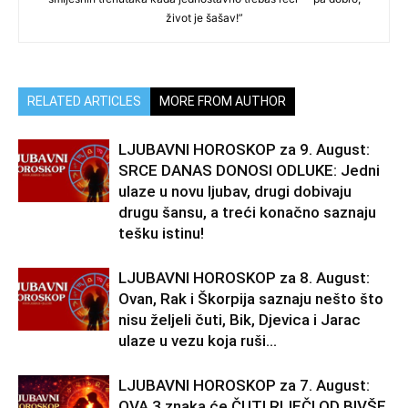
život je šašav!”
RELATED ARTICLES
MORE FROM AUTHOR
LJUBAVNI HOROSKOP za 9. August:
SRCE DANAS DONOSI ODLUKE: Jedni
ulaze u novu ljubav, drugi dobivaju
drugu šansu, a treći konačno saznaju
tešku istinu!
LJUBAVNI HOROSKOP za 8. August:
Ovan, Rak i Škorpija saznaju nešto što
nisu željeli čuti, Bik, Djevica i Jarac
ulaze u vezu koja ruši...
LJUBAVNI HOROSKOP za 7. August:
OVA 3 znaka će ČUTI RIJEČI OD BIVŠE