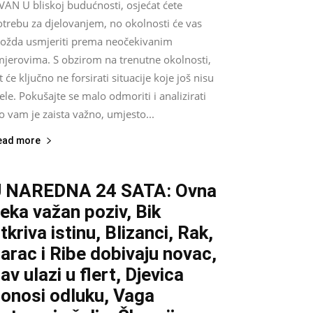
VAN U bliskoj budućnosti, osjećat ćete
otrebu za djelovanjem, no okolnosti će vas
ožda usmjeriti prema neočekivanim
mjerovima. S obzirom na trenutne okolnosti,
t će ključno ne forsirati situacije koje još nisu
ele. Pokušajte se malo odmoriti i analizirati
o vam je zaista važno, umjesto...
ead more
U NAREDNA 24 SATA: Ovna
eka važan poziv, Bik
tkriva istinu, Blizanci, Rak,
arac i Ribe dobivaju novac,
av ulazi u flert, Djevica
onosi odluku, Vaga