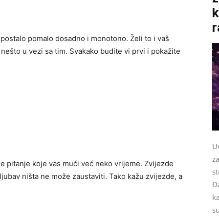
k
r
e postalo pomalo dosadno i monotono. Želi to i vaš
nešto u vezi sa tim. Svakako budite vi prvi i pokažite
Uv
za
o je pitanje koje vas mući već neko vrijeme. Zvijezde
st
u ljubav ništa ne može zaustaviti. Tako kažu zvijezde, a
Da
k
su