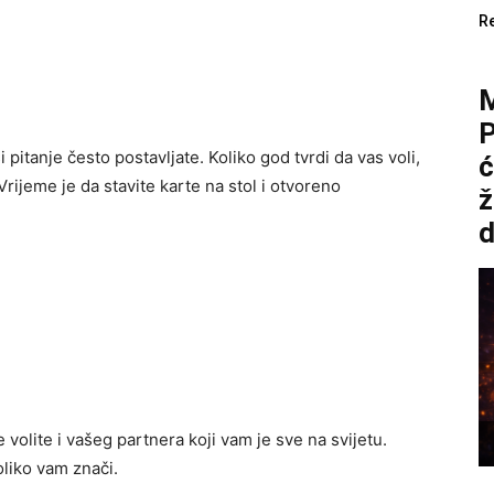
R
P
i pitanje često postavljate. Koliko god tvrdi da vas voli,
ć
Vrijeme je da stavite karte na stol i otvoreno
ž
d
volite i vašeg partnera koji vam je sve na svijetu.
iko vam znači.