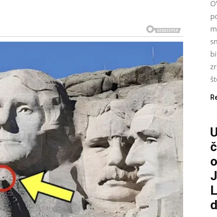
O
p
m
s
bi
zr
št
R
č
o
J
L
d