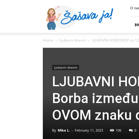
Sasava
O na
Ja
H
Home
Ljubavni dnevni
LJUBAVNI HOROSKOP za 12.
Ljubavni dnevni
LJUBAVNI HOR
Borba između
OVOM znaku d
By
Mika L.
-
February 11, 2023
106
0