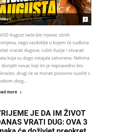
Mika L.
-
August 6, 2026
0
VOD August neće biti mjesec sitnih
romjena, nego razdoblje u kojem će sudbina
četi vraćati dugove, rušiti iluzije i otvarati
rata koja su dugo ostajala zatvorena. Nekima
 donijeti novac koji im je nepravedno bio
kraćen, drugi će se morati ponovno suočiti s
sobom zbog...
ead more
RIJEME JE DA IM ŽIVOT
DANAS VRATI DUG: OVA 3
naka će doživjet preokret