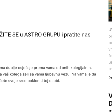
U
ŽITE SE u ASTRO GRUPU i pratite nas
p
po
v
će
us
ima dublje osjećaje prema vama od onih kolegijalnih.
o
 da vaš kolega želi sa vama ljubavnu vezu. Na vama je da
R
 ćete svoje srce pokloniti toj osobi.
V
z