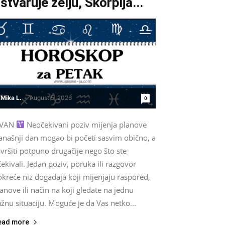
stvaruje želju, Škorpija...
Mika L.
-
August 5, 2026
0
VAN
Neočekivani poziv mijenja planove
anašnji dan mogao bi početi sasvim obično, a
vršiti potpuno drugačije nego što ste
ekivali. Jedan poziv, poruka ili razgovor
kreće niz događaja koji mijenjaju raspored,
anove ili način na koji gledate na jednu
žnu situaciju. Moguće je da Vas netko...
ead more