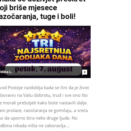
oji briše mjesece
azočaranja, tuge i boli!
Mika L.
-
August 5, 2026
0
od Postoje razdoblja kada se čini da je život
boravio na Vašu dobrotu, trud i sve ono što
e morali prešutjeti kako biste nastavili dalje.
ni prolaze, razočaranja se gomilaju, a sreća
ao da uporno bira neke druge ljude. No
dbina nikada ništa ne zaboravlja....