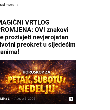
ead more
MAGIČNI VRTLOG
ROMJENA: OVI znakovi
e proživjeti nevjerojatan
ivotni preokret u sljedećim
anima!
Mika L.
-
August 5, 2026
0