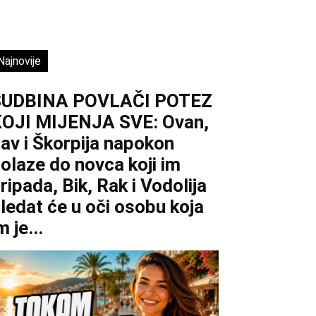
Najnovije
SUDBINA POVLAČI POTEZ
OJI MIJENJA SVE: Ovan,
av i Škorpija napokon
olaze do novca koji im
ripada, Bik, Rak i Vodolija
ledat će u oči osobu koja
m je...