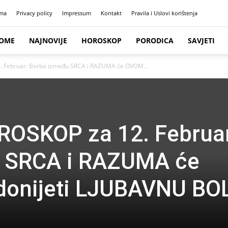
ma
Privacy policy
Impressum
Kontakt
Pravila i Uslovi korištenja
OME
NAJNOVIJE
HOROSKOP
PORODICA
SAVJETI
 Februar: Borba između SRCA i RAZUMA će OVOM...
OSKOP za 12. Februar
 SRCA i RAZUMA će
onijeti LJUBAVNU BOL