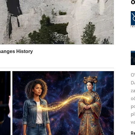
o
O
D
za
oč
po
pl
va
R