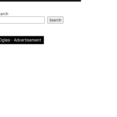
earch
Search
Oglasi - Advertisement