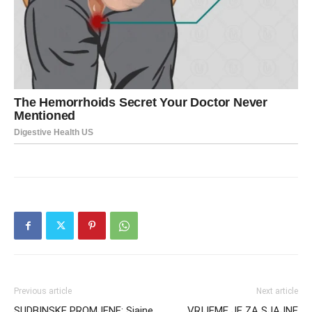
Previous article
Next article
SUDBINSKE PROMJENE: Sjajne
VRIJEME JE ZA SJAJNE