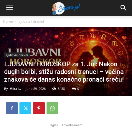
Home
Ljubavni dnevni
Ljubavni dnevni
LJUBAVNI HOROSKOP za 1. Jul: Nakon
dugih borbi, stižu radosni trenuci – većina
znakova će danas konačno pronaći sreću!
By
Mika L.
-
June 29, 2026
3488
0
Oglasi - Advertisement