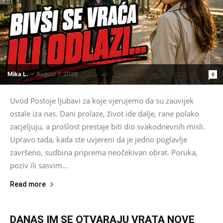
Mika L.
-
August 7, 2026
0
Uvod Postoje ljubavi za koje vjerujemo da su zauvijek
ostale iza nas. Dani prolaze, život ide dalje, rane polako
zacjeljuju, a prošlost prestaje biti dio svakodnevnih misli.
Upravo tada, kada ste uvjereni da je jedno poglavlje
završeno, sudbina priprema neočekivan obrat. Poruka,
poziv ili sasvim...
Read more
DANAS IM SE OTVARAJU VRATA NOVE