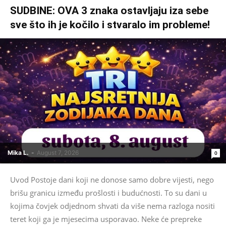
SUDBINE: OVA 3 znaka ostavljaju iza sebe
sve što ih je kočilo i stvaralo im probleme!
Mika L.
-
August 7, 2026
0
Uvod Postoje dani koji ne donose samo dobre vijesti, nego
brišu granicu između prošlosti i budućnosti. To su dani u
kojima čovjek odjednom shvati da više nema razloga nositi
teret koji ga je mjesecima usporavao. Neke će prepreke