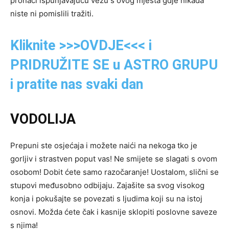
pronaći ispunjavajuću vezu s ovog mjesta gdje nikada
niste ni pomislili tražiti.
Kliknite >>>OVDJE<<< i
PRIDRUŽITE SE u ASTRO GRUPU
i pratite nas svaki dan
VODOLIJA
Prepuni ste osjećaja i možete naići na nekoga tko je
gorljiv i strastven poput vas! Ne smijete se slagati s ovom
osobom! Dobit ćete samo razočaranje! Uostalom, slični se
stupovi međusobno odbijaju. Zajašite sa svog visokog
konja i pokušajte se povezati s ljudima koji su na istoj
osnovi. Možda ćete čak i kasnije sklopiti poslovne saveze
s njima!