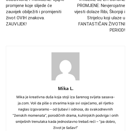
promjene koje slijede će
PROMJENE: Nevjerojatne
zauvijek obilježiti i promijeniti
vijesti dolaze Ribi, Škorpiji i
život OVIH znakova.
Strijelcu koji ulaze u
ZAUVIJEK!
FANTASTIČAN ŽIVOTNI
PERIOD!
Mika L.
Mika je kreativna duša koja stoji iza šarenog svijeta sasava-
ja.com. Voli da piše o stvarima koje svi osjećamo, ali rijetko
naglas izgovaramo – od ljubavi i odnosa, do svakodnevnih
“ženskih momenata”, porodičnih drama, kuhinjskih podviga i onih
smiješnih trenutaka kada jednostavno trebaš reći – “pa dobro,
život je šašav!”