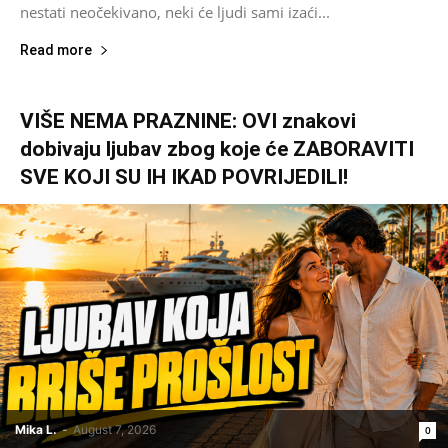
nestati neočekivano, neki će ljudi sami izaći...
Read more
VIŠE NEMA PRAZNINE: OVI znakovi
dobivaju ljubav zbog koje će ZABORAVITI
SVE KOJI SU IH IKAD POVRIJEDILI!
Mika L.
-
August 7, 2026
0