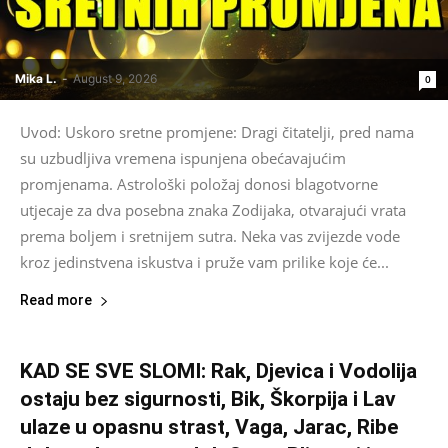
Mika L.
-
August 9, 2026
0
Uvod: Uskoro sretne promjene: Dragi čitatelji, pred nama
su uzbudljiva vremena ispunjena obećavajućim
promjenama. Astrološki položaj donosi blagotvorne
utjecaje za dva posebna znaka Zodijaka, otvarajući vrata
prema boljem i sretnijem sutra. Neka vas zvijezde vode
kroz jedinstvena iskustva i pruže vam prilike koje će...
Read more
KAD SE SVE SLOMI: Rak, Djevica i Vodolija
ostaju bez sigurnosti, Bik, Škorpija i Lav
ulaze u opasnu strast, Vaga, Jarac, Ribe