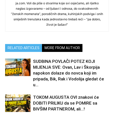
ja.com. Voli da piše o stvarima koje svi osjećamo, ali rijetko
naglas izgovaramo – od ljubavi i odnosa, do svakodnevnih
“ženskih momenata”, porodičnih drama, kuhinjskih podviga i onih
smiješnih trenutaka kada jednostavno trebaš reći – “pa dobro,
život je šašav!”
RELATED ARTICLES
MORE FROM AUTHOR
SUDBINA POVLAČI POTEZ KOJI
MIJENJA SVE: Ovan, Lav i Škorpija
napokon dolaze do novca koji im
pripada, Bik, Rak i Vodolija gledat će
u...
TOKOM AUGUSTA OVI znakovi će
DOBITI PRILIKU da se POMIRE sa
BIVŠIM PARTNEROM, ali…!