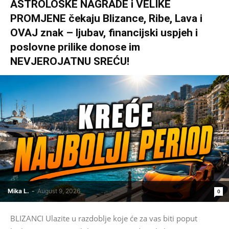
ASTROLOŠKE NAGRADE i VELIKE
PROMJENE čekaju Blizance, Ribe, Lava i
OVAJ znak – ljubav, financijski uspjeh i
poslovne prilike donose im
NEVJEROJATNU SREĆU!
Mika L.
-
August 9, 2026
0
BLIZANCI Ulazite u razdoblje koje će za vas biti poput