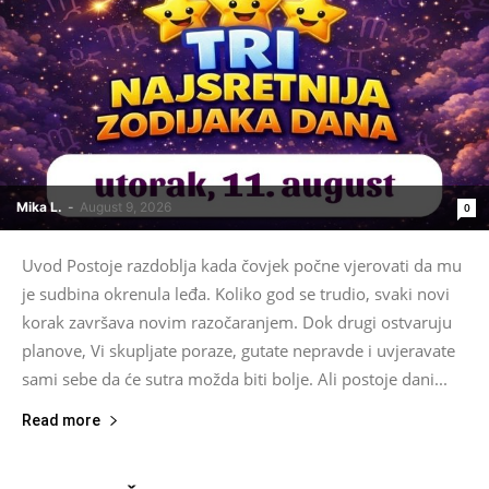
Mika L.
-
August 9, 2026
0
Uvod Postoje razdoblja kada čovjek počne vjerovati da mu
je sudbina okrenula leđa. Koliko god se trudio, svaki novi
korak završava novim razočaranjem. Dok drugi ostvaruju
planove, Vi skupljate poraze, gutate nepravde i uvjeravate
sami sebe da će sutra možda biti bolje. Ali postoje dani...
Read more