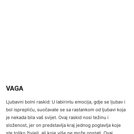
VAGA
Ljubavni bolni raskid: U labirintu emocija, gdje se ljubav i
bol isprepliću, suočavate se sa rastankom od ljubavi koja
je nekada bila vaš svijet. Ovaj raskid nosi težinu i
složenost, jer on predstavlja kraj jednog poglavlja koje
ste toliko živjeli, ali koje više ne može opstati. Ovaj