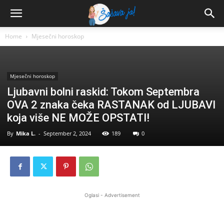
Home
Mjesečni horoskop
Mjesečni horoskop
Ljubavni bolni raskid: Tokom Septembra
OVA 2 znaka čeka RASTANAK od LJUBAVI
koja više NE MOŽE OPSTATI!
By
Mika L.
-
September 2, 2024
189
0
Oglasi - Advertisement