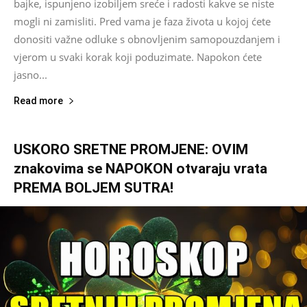
bajke, ispunjeno izobiljem sreće i radosti kakve se niste
mogli ni zamisliti. Pred vama je faza života u kojoj ćete
donositi važne odluke s obnovljenim samopouzdanjem i
vjerom u svaki korak koji poduzimate. Napokon ćete
jasno...
Read more
USKORO SRETNE PROMJENE: OVIM
znakovima se NAPOKON otvaraju vrata
PREMA BOLJEM SUTRA!