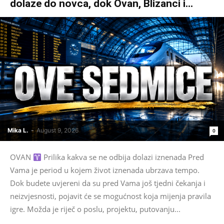
dolaze do novca, dok Ovan, Blizanci i...
Mika L.
-
August 9, 2026
0
OVAN
Prilika kakva se ne odbija dolazi iznenada Pred
Vama je period u kojem život iznenada ubrzava tempo.
Dok budete uvjereni da su pred Vama još tjedni čekanja i
neizvjesnosti, pojavit će se mogućnost koja mijenja pravila
igre. Možda je riječ o poslu, projektu, putovanju...