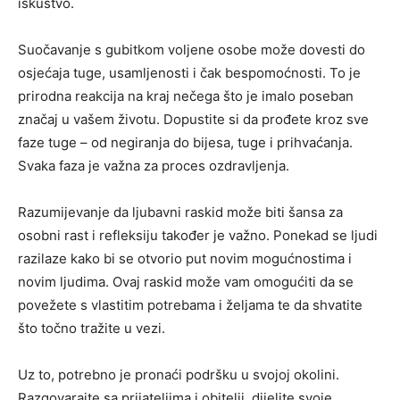
iskustvo.
Suočavanje s gubitkom voljene osobe može dovesti do
osjećaja tuge, usamljenosti i čak bespomoćnosti. To je
prirodna reakcija na kraj nečega što je imalo poseban
značaj u vašem životu. Dopustite si da prođete kroz sve
faze tuge – od negiranja do bijesa, tuge i prihvaćanja.
Svaka faza je važna za proces ozdravljenja.
Razumijevanje da ljubavni raskid može biti šansa za
osobni rast i refleksiju također je važno. Ponekad se ljudi
razilaze kako bi se otvorio put novim mogućnostima i
novim ljudima. Ovaj raskid može vam omogućiti da se
povežete s vlastitim potrebama i željama te da shvatite
što točno tražite u vezi.
Uz to, potrebno je pronaći podršku u svojoj okolini.
Razgovarajte sa prijateljima i obitelji, dijelite svoje