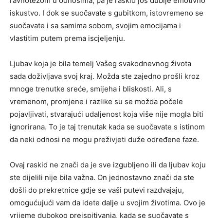
ravnotežom u odnosima, pa je raskid još dublje emotivno
iskustvo. I dok se suočavate s gubitkom, istovremeno se
suočavate i sa samima sobom, svojim emocijama i
vlastitim putem prema iscjeljenju.
Ljubav koja je bila temelj Vašeg svakodnevnog života
sada doživljava svoj kraj. Možda ste zajedno prošli kroz
mnoge trenutke sreće, smijeha i bliskosti. Ali, s
vremenom, promjene i razlike su se možda počele
pojavljivati, stvarajući udaljenost koja više nije mogla biti
ignorirana. To je taj trenutak kada se suočavate s istinom
da neki odnosi ne mogu preživjeti duže određene faze.
Ovaj raskid ne znači da je sve izgubljeno ili da ljubav koju
ste dijelili nije bila važna. On jednostavno znači da ste
došli do prekretnice gdje se vaši putevi razdvajaju,
omogućujući vam da idete dalje u svojim životima. Ovo je
vrijeme dubokog preispitivanja, kada se suočavate s