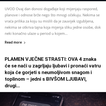
UVOD Ovaj dan donosi događaje koji mijenjaju raspored,
planove i odnose brže nego što mnogi očekuju. Nekima se
vraća prilika za koju su mislili da je zauvijek izgubljena,
nekima se otkriva tajna koja mijenja sliku jedne osobe, dok
neki konačno ulaze u period u kojem...
Read more
PLAMEN VJEČNE STRASTI: OVA 4 znaka
će se naći u zagrljaju ljubavi i pronaći vatru
koja će gorjeti s neumoljivom snagom i
toplinom – jedni s BIVŠOM LJUBAVI,
drugi...