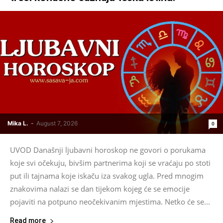
Mika L.
-
August 7, 2026
0
UVOD Današnji ljubavni horoskop ne govori o porukama
koje svi očekuju, bivšim partnerima koji se vraćaju po stoti
put ili tajnama koje iskaču iza svakog ugla. Pred mnogim
znakovima nalazi se dan tijekom kojeg će se emocije
pojaviti na potpuno neočekivanim mjestima. Netko će se...
Read more