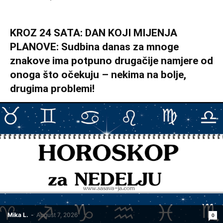
KROZ 24 SATA: DAN KOJI MIJENJA
PLANOVE: Sudbina danas za mnoge
znakove ima potpuno drugačije namjere od
onoga što očekuju – nekima na bolje,
drugima problemi!
Mika L.
-
August 7, 2026
0