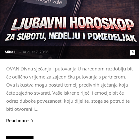
Mika L.
-
August 7, 2026
0
OVAN Divna sjećanja i putovanja U narednom razdoblju bit
će odlično vrijeme za zajednička putovanja s partnerom.
Ova iskustva mogu postati temelj predivnih sjećanja koja
ćete zajedno stvarati. Vaše iskrene riječi i emocije bit će
odraz duboke povezanosti koju dijelite, stoga se potrudite
biti otvoreni i...
Read more