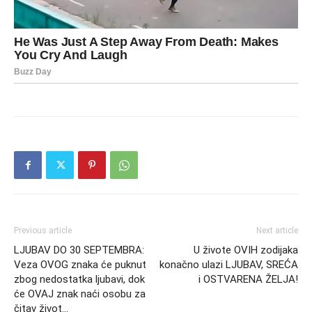
Previous article
Next article
LJUBAV DO 30 SEPTEMBRA:
U živote OVIH zodijaka
Veza OVOG znaka će puknut
konačno ulazi LJUBAV, SREĆA
zbog nedostatka ljubavi, dok
i OSTVARENA ŽELJA!
će OVAJ znak naći osobu za
čitav život…