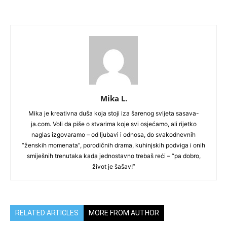
Mika L.
Mika je kreativna duša koja stoji iza šarenog svijeta sasava-
ja.com. Voli da piše o stvarima koje svi osjećamo, ali rijetko
naglas izgovaramo – od ljubavi i odnosa, do svakodnevnih
“ženskih momenata”, porodičnih drama, kuhinjskih podviga i onih
smiješnih trenutaka kada jednostavno trebaš reći – “pa dobro,
život je šašav!”
RELATED ARTICLES
MORE FROM AUTHOR