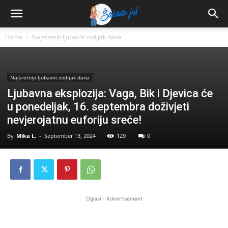
Home
Najsretniji ljubavni zodijak dana
Najsretniji ljubavni zodijak dana
Ljubavna eksplozija: Vaga, Bik i Djevica će
u ponedeljak, 16. septembra doživjeti
nevjerojatnu euforiju sreće!
By
Mika L.
-
September 13, 2024
129
0
Oglasi - Advertisement