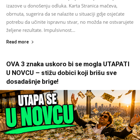
izazove u donošenju odluka. Karta Stranica mačeva,
obrnuta, sugerira da se nalazite u situaciji gdje osjećate
potrebu da učinite ispravnu stvar, no možda ne ostvarujete
željene rezultate. Impulsivnost...
Read more
OVA 3 znaka uskoro bi se mogla UTAPATI
U NOVCU – stižu dobici koji brišu sve
dosadašnje brige!