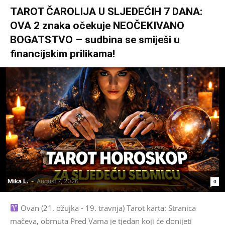
TAROT ČAROLIJA U SLJEDEĆIH 7 DANA:
OVA 2 znaka očekuje NEOČEKIVANO
BOGATSTVO – sudbina se smiješi u
financijskim prilikama!
Mika L.
-
August 7, 2026
0
Ovan (21. ožujka - 19. travnja) Tarot karta: Stranica
mačeva, obrnuta Pred Vama je tjedan koji će donijeti