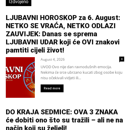
Izdvojeno
LJUBAVNI HOROSKOP za 6. August:
NETKO SE VRAĆA, NETKO ODLAZI
ZAUVIJEK: Danas se sprema
LJUBAVNI UDAR koji će OVI znakovi
pamtiti cijeli život!
August 4, 2026
0
UVOD Ovo nije dan ravnodušnih emocija.
Nekima će srce ubrzano kucati zbog osobe koju
nisu očekivali vidjeti ili...
Read more
DO KRAJA SEDMICE: OVA 3 ZNAKA
će dobiti ono što su tražili – ali ne na
način koji su željeli!