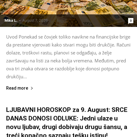
Mika L.
-
August 7, 2026
0
Uvod Ponekad se čovjek toliko navikne na financijske brige
da prestane vjerovati kako stvari mogu biti drukčije. Računi
dolaze, troškovi rastu, planovi se odgađaju, a želje
završavaju na listi za neka bolja vremena. Međutim, pred
ova tri znaka otvara se razdoblje koje donosi potpuno
drukčiju...
Read more
LJUBAVNI HOROSKOP za 9. August: SRCE
DANAS DONOSI ODLUKE: Jedni ulaze u
novu ljubav, drugi dobivaju drugu šansu, a
treći konačno saznaju tešku istinu!