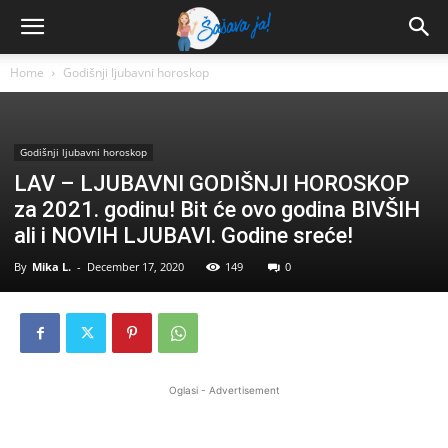
Home
Godišnji ljubavni horoskop
Godišnji ljubavni horoskop
LAV – LJUBAVNI GODIŠNJI HOROSKOP
za 2021. godinu! Bit će ovo godina BIVŠIH
ali i NOVIH LJUBAVI. Godine sreće!
By
Mika L.
-
December 17, 2020
149
0
Oglasi - Advertisement