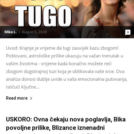
Mika L.
-
August 5, 2026
0
Uvod: Krajnje je vrijeme da tugi zauvijek kazu zbogom!
Poštovani, astrološke prilike ukazuju na važan trenutak u
vašim životima - vrijeme kada konačno možete reći
zbogom dugotrajnoj tuzi koja je oblikovala vaše srce. Ova
analiza donosi dublje uvide u vaša emocionalna putovanja,
ističući ključne...
Read more
USKORO: Ovna čekaju nova poglavlja, Bika
povoljne prilike, Blizance iznenadni