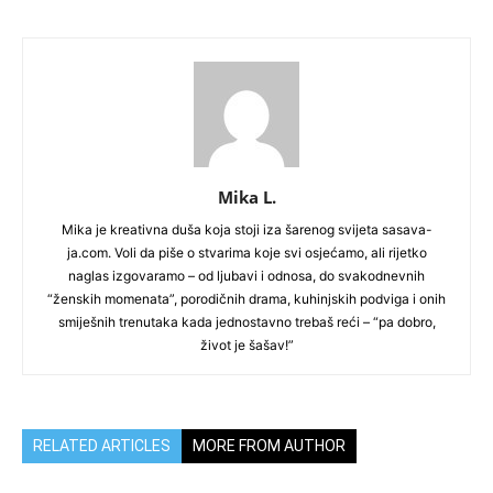
Mika L.
Mika je kreativna duša koja stoji iza šarenog svijeta sasava-
ja.com. Voli da piše o stvarima koje svi osjećamo, ali rijetko
naglas izgovaramo – od ljubavi i odnosa, do svakodnevnih
“ženskih momenata”, porodičnih drama, kuhinjskih podviga i onih
smiješnih trenutaka kada jednostavno trebaš reći – “pa dobro,
život je šašav!”
RELATED ARTICLES
MORE FROM AUTHOR