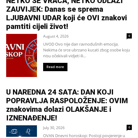
NETKO SE VRAĆA, NETKO ODLAZI
ZAUVIJEK: Danas se sprema
LJUBAVNI UDAR koji će OVI znakovi
pamtiti cijeli život!
August 4, 2026
0
UVOD Ovo nije dan ravnodušnih emocija.
Nekima će srce ubrzano kucati zbog osobe koju
nisu očekivali vidjeti ili...
Read more
U NAREDNA 24 SATA: DAN KOJI
POPRAVLJA RASPOLOŽENJE: OVIM
znakovima dolazi OLAKŠANJE i
IZNENAĐENJE!
July 30, 2026
0
OVAN Dnevni horoskop: Postoji povjerenje u