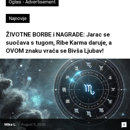
Oglasi - Advertisement
Najnovije
ŽIVOTNE BORBE i NAGRADE: Jarac se
suočava s tugom, Ribe Karma daruje, a
OVOM znaku vraća se Bivša Ljubav!
Mika L.
-
August 5, 2026
0