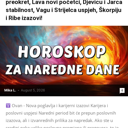
preokret, Lava novi početci, Djevicu i Jarca
stabilnost, Vagu i Strijelca uspjeh, Škorpiju
i Ribe izazovi!
Mika L.
-
August 5, 2026
0
Ovan - Nova poglavlja i karijerni izazovi Karijera i
poslovni uspjesi Naredni period bit će prepun poslovnih
izazova, ali i izvanrednih prilika za napredak. Ako ste u
sredini neke velike poslovne promjene ili pregovora, to je