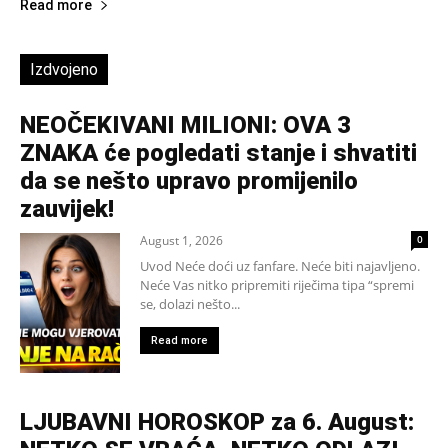
Read more
Izdvojeno
NEOČEKIVANI MILIONI: OVA 3
ZNAKA će pogledati stanje i shvatiti
da se nešto upravo promijenilo
zauvijek!
August 1, 2026
0
Uvod Neće doći uz fanfare. Neće biti najavljeno.
Neće Vas nitko pripremiti riječima tipa “spremi
se, dolazi nešto...
Read more
LJUBAVNI HOROSKOP za 6. August: