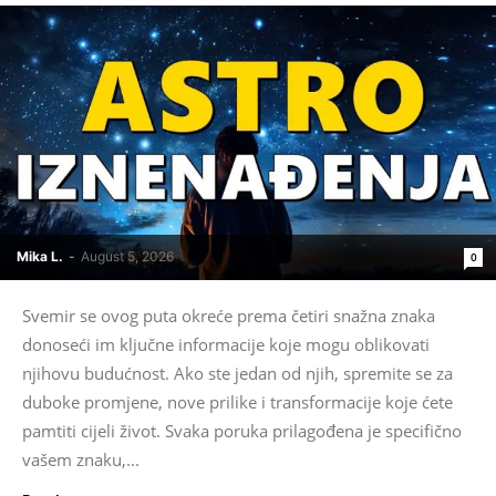
Mika L.
-
August 5, 2026
0
Svemir se ovog puta okreće prema četiri snažna znaka
donoseći im ključne informacije koje mogu oblikovati
njihovu budućnost. Ako ste jedan od njih, spremite se za
duboke promjene, nove prilike i transformacije koje ćete
pamtiti cijeli život. Svaka poruka prilagođena je specifično
vašem znaku,...