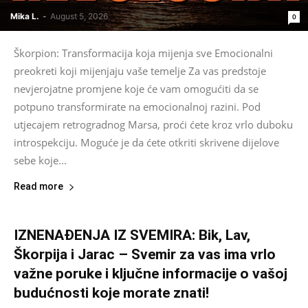
Mika L.
-
August 5, 2026
0
Škorpion: Transformacija koja mijenja sve Emocionalni
preokreti koji mijenjaju vaše temelje Za vas predstoje
nevjerojatne promjene koje će vam omogućiti da se
potpuno transformirate na emocionalnoj razini. Pod
utjecajem retrogradnog Marsa, proći ćete kroz vrlo duboku
introspekciju. Moguće je da ćete otkriti skrivene dijelove
sebe koje...
Read more
IZNENAĐENJA IZ SVEMIRA: Bik, Lav,
Škorpija i Jarac – Svemir za vas ima vrlo
važne poruke i ključne informacije o vašoj
budućnosti koje morate znati!