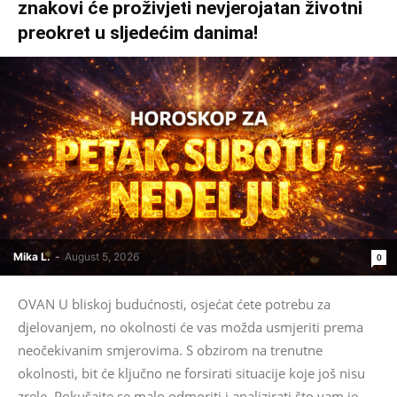
znakovi će proživjeti nevjerojatan životni
preokret u sljedećim danima!
Mika L.
-
August 5, 2026
0
OVAN U bliskoj budućnosti, osjećat ćete potrebu za
djelovanjem, no okolnosti će vas možda usmjeriti prema
neočekivanim smjerovima. S obzirom na trenutne
okolnosti, bit će ključno ne forsirati situacije koje još nisu
zrele. Pokušajte se malo odmoriti i analizirati što vam je