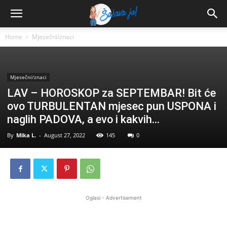
Home
Mjesečni/znaci
Mjesečni/znaci
LAV – HOROSKOP za SEPTEMBAR! Bit će
ovo TURBULENTAN mjesec pun USPONA i
naglih PADOVA, a evo i kakvih…
By
Mika L.
-
August 27, 2022
145
0
Oglasi - Advertisement