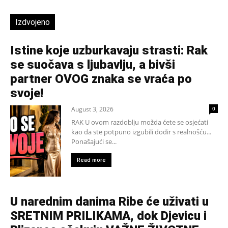
Izdvojeno
Istine koje uzburkavaju strasti: Rak
se suočava s ljubavlju, a bivši
partner OVOG znaka se vraća po
svoje!
August 3, 2026
0
RAK U ovom razdoblju možda ćete se osjećati
kao da ste potpuno izgubili dodir s realnošću...
Ponašajući se...
Read more
U narednim danima Ribe će uživati u
SRETNIM PRILIKAMA, dok Djevicu i