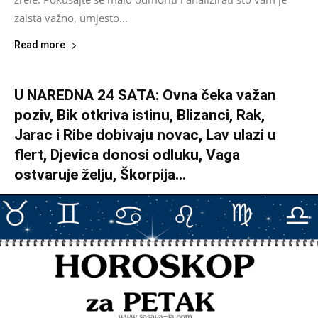
zaista važno, umjesto...
Read more
U NAREDNA 24 SATA: Ovna čeka važan
poziv, Bik otkriva istinu, Blizanci, Rak,
Jarac i Ribe dobivaju novac, Lav ulazi u
flert, Djevica donosi odluku, Vaga
ostvaruje želju, Škorpija...