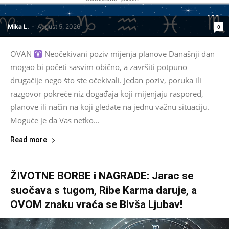
Mika L.
-
August 5, 2026
0
OVAN
Neočekivani poziv mijenja planove Današnji dan
mogao bi početi sasvim obično, a završiti potpuno
drugačije nego što ste očekivali. Jedan poziv, poruka ili
razgovor pokreće niz događaja koji mijenjaju raspored,
planove ili način na koji gledate na jednu važnu situaciju.
Moguće je da Vas netko...
Read more
ŽIVOTNE BORBE i NAGRADE: Jarac se
suočava s tugom, Ribe Karma daruje, a
OVOM znaku vraća se Bivša Ljubav!