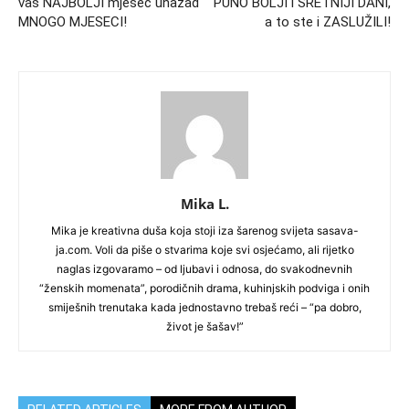
vaš NAJBOLJI mjesec unazad
PUNO BOLJI i SRETNIJI DANI,
MNOGO MJESECI!
a to ste i ZASLUŽILI!
Mika L.
Mika je kreativna duša koja stoji iza šarenog svijeta sasava-
ja.com. Voli da piše o stvarima koje svi osjećamo, ali rijetko
naglas izgovaramo – od ljubavi i odnosa, do svakodnevnih
“ženskih momenata”, porodičnih drama, kuhinjskih podviga i onih
smiješnih trenutaka kada jednostavno trebaš reći – “pa dobro,
život je šašav!”