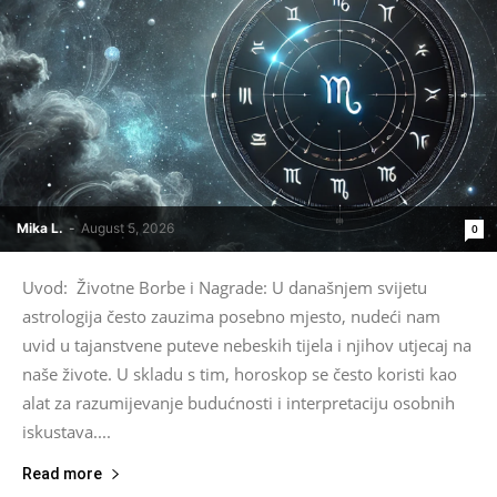
Mika L.
-
August 5, 2026
0
Uvod: Životne Borbe i Nagrade: U današnjem svijetu
astrologija često zauzima posebno mjesto, nudeći nam
uvid u tajanstvene puteve nebeskih tijela i njihov utjecaj na
naše živote. U skladu s tim, horoskop se često koristi kao
alat za razumijevanje budućnosti i interpretaciju osobnih
iskustava....
Read more