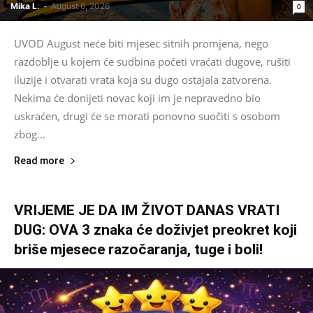
Mika L.
-
August 6, 2026
0
UVOD August neće biti mjesec sitnih promjena, nego
razdoblje u kojem će sudbina početi vraćati dugove, rušiti
iluzije i otvarati vrata koja su dugo ostajala zatvorena.
Nekima će donijeti novac koji im je nepravedno bio
uskraćen, drugi će se morati ponovno suočiti s osobom
zbog...
Read more
VRIJEME JE DA IM ŽIVOT DANAS VRATI
DUG: OVA 3 znaka će doživjet preokret koji
briše mjesece razočaranja, tuge i boli!