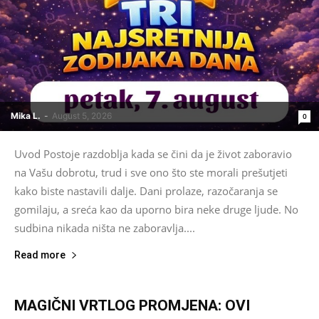
Mika L.
-
August 5, 2026
0
Uvod Postoje razdoblja kada se čini da je život zaboravio
na Vašu dobrotu, trud i sve ono što ste morali prešutjeti
kako biste nastavili dalje. Dani prolaze, razočaranja se
gomilaju, a sreća kao da uporno bira neke druge ljude. No
sudbina nikada ništa ne zaboravlja....
Read more
MAGIČNI VRTLOG PROMJENA: OVI