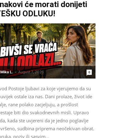
nakovi će morati donijeti
TEŠKU ODLUKU!
Mika L.
-
August 7, 2026
0
vod Postoje ljubavi za koje vjerujemo da su
uvijek ostale iza nas. Dani prolaze, život ide
lje, rane polako zacjeljuju, a prošlost
estaje biti dio svakodnevnih misli. Upravo
da, kada ste uvjereni da je jedno poglavlje
avršeno, sudbina priprema neočekivan obrat.
ruka, poziv ili sasvim...