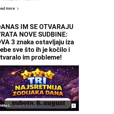
ead more
DANAS IM SE OTVARAJU
VRATA NOVE SUDBINE:
VA 3 znaka ostavljaju iza
ebe sve što ih je kočilo i
tvaralo im probleme!
Mika L.
-
August 7, 2026
0