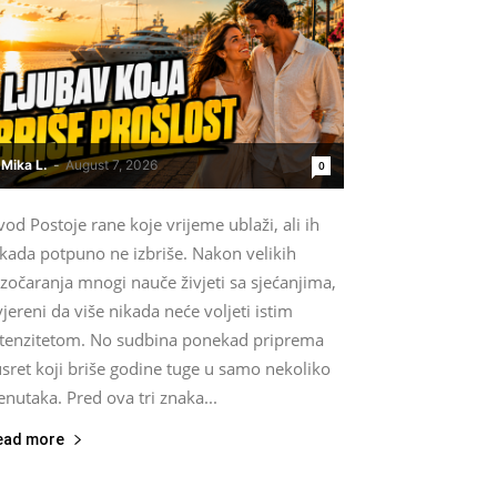
Mika L.
-
August 7, 2026
0
od Postoje rane koje vrijeme ublaži, ali ih
ikada potpuno ne izbriše. Nakon velikih
zočaranja mnogi nauče živjeti sa sjećanjima,
jereni da više nikada neće voljeti istim
ntenzitetom. No sudbina ponekad priprema
sret koji briše godine tuge u samo nekoliko
enutaka. Pred ova tri znaka...
ead more