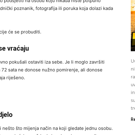
o podsjetiti na osobu koju nikada niste potpuno
dnički poznanik, fotografija ili poruka koja dolazi kada
ije će se probuditi.
se vraćaju
Uv
vno pokušali ostaviti iza sebe. Je li moglo završiti
n
a 72 sata ne donose nužno pomirenje, ali donose
ra
aja riješeno.
uv
i
su
tr
djelo
R
i nešto što mijenja način na koji gledate jednu osobu.