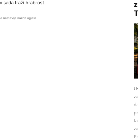
v sada traži hrabrost.
z
se nastavlja nakon oglasa
U
za
da
pr
ta
z
Po