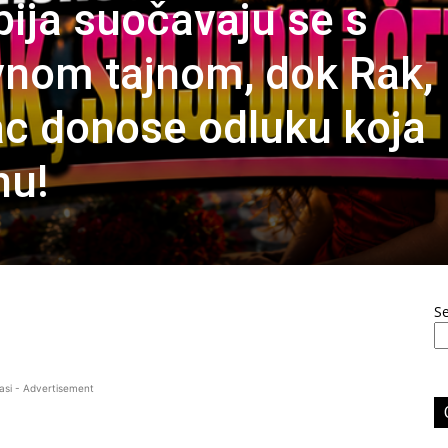
pija suočavaju se s
vnom tajnom, dok Rak,
rac donose odluku koja
nu!
S
asi - Advertisement