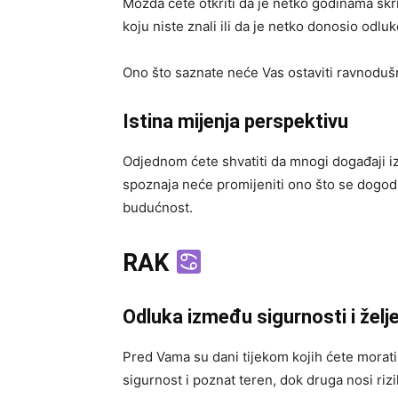
Možda ćete otkriti da je netko godinama sk
koju niste znali ili da je netko donosio odl
Ono što saznate neće Vas ostaviti ravnoduš
Istina mijenja perspektivu
Odjednom ćete shvatiti da mnogi događaji iz
spoznaja neće promijeniti ono što se dogodil
budućnost.
RAK
Odluka između sigurnosti i želj
Pred Vama su dani tijekom kojih ćete morati o
sigurnost i poznat teren, dok druga nosi riz