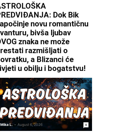
ASTROLOŠKA
REDVIĐANJA: Dok Bik
apočinje novu romantičnu
vanturu, bivša ljubav
VOG znaka ne može
restati razmišljati o
ovratku, a Blizanci će
ivjeti u obilju i bogatstvu!
Mika L.
-
August 6, 2026
0