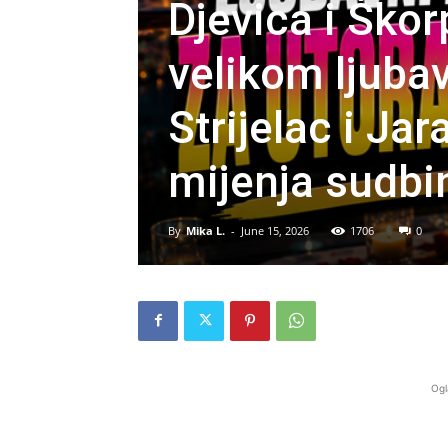
Djevica i Škor
velikom ljuba
Strijelac i Ja
mijenja sudbi
By
Mika L.
-
June 15, 2026
1706
0
Ogl