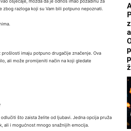
rivao osjećaje, možda da je odnos imao pozadinu za
uke zbog razloga koji su Vam bili potpuno nepoznati.
P
z
nima.
a
O
p
 prošlosti imaju potpuno drugačije značenje. Ova
p
o, ali može promijeniti način na koji gledate
ž
e
dlučiti što zaista želite od ljubavi. Jedna opcija pruža
ik, ali i mogućnost mnogo snažnijih emocija.