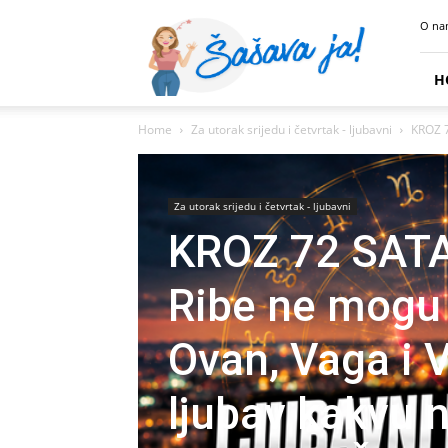
Sasava
O na
Ja
H
Home
Za utorak srijedu i četvrtak - ljubavni
KROZ 7
Za utorak srijedu i četvrtak - ljubavni
KROZ 72 SATA 
Ribe ne mogu 
Ovan, Vaga i V
ljubav kakvu n