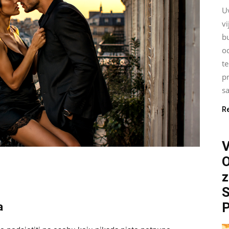
U
vi
b
o
te
pr
sa
R
O
z
S
P
a