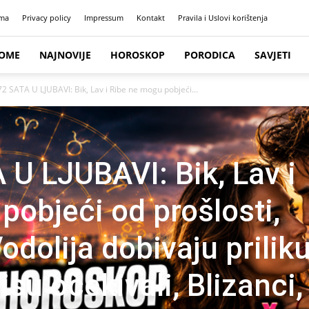
ma
Privacy policy
Impressum
Kontakt
Pravila i Uslovi korištenja
OME
NAJNOVIJE
HOROSKOP
PORODICA
SAVJETI
2 SATA U LJUBAVI: Bik, Lav i Ribe ne mogu pobjeći...
U LJUBAVI: Bik, Lav i
pobjeći od prošlosti,
odolija dobivaju prilik
isu očekivali, Blizanci,