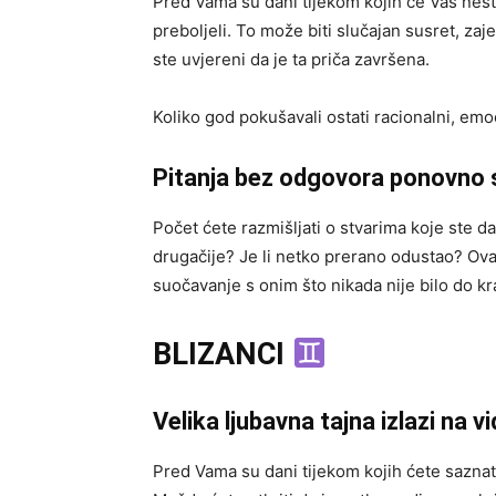
Pred Vama su dani tijekom kojih će Vas nešt
preboljeli. To može biti slučajan susret, zaje
ste uvjereni da je ta priča završena.
Koliko god pokušavali ostati racionalni, emoc
Pitanja bez odgovora ponovno 
Počet ćete razmišljati o stvarima koje ste da
drugačije? Je li netko prerano odustao? Ov
suočavanje s onim što nikada nije bilo do kr
BLIZANCI
Velika ljubavna tajna izlazi na vi
Pred Vama su dani tijekom kojih ćete saznat