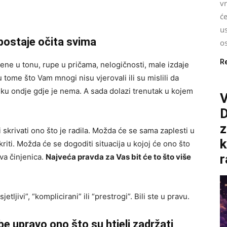
v
će
us
 postaje očita svima
o
R
mjene u tonu, rupe u pričama, nelogičnosti, male izdaje
u tome što Vam mnogi nisu vjerovali ili su mislili da
rešku ondje gdje je nema. A sada dolazi trenutak u kojem
V
z
 skrivati ono što je radila. Možda će se sama zaplesti u
k
kriti. Možda će se dogoditi situacija u kojoj će ono što
r
va činjenica.
Najveća pravda za Vas bit će to što više
tljivi”, “komplicirani” ili “prestrogi”. Bili ste u pravu.
ube upravo ono što su htjeli zadržati