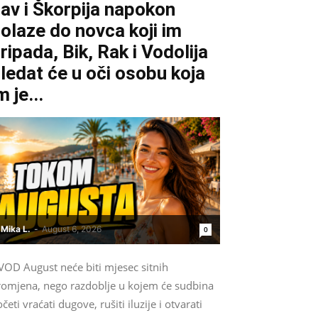
av i Škorpija napokon
olaze do novca koji im
ripada, Bik, Rak i Vodolija
ledat će u oči osobu koja
m je...
Mika L.
-
August 6, 2026
0
VOD August neće biti mjesec sitnih
romjena, nego razdoblje u kojem će sudbina
četi vraćati dugove, rušiti iluzije i otvarati