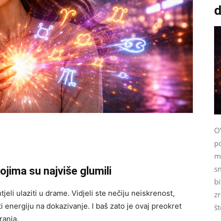
d
O
p
m
s
jima su najviše glumili
bi
jeli ulaziti u drame. Vidjeli ste nečiju neiskrenost,
zr
šiti energiju na dokazivanje. I baš zato je ovaj preokret
št
ranja.