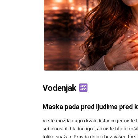
Vodenjak
Maska pada pred ljudima pred ko
Vi ste možda dugo držali distancu jer niste ht
sebičnost ili hladnu igru, ali niste htjeli tro
toliko snažan. Pravda dolazi bez Vašeg forsi