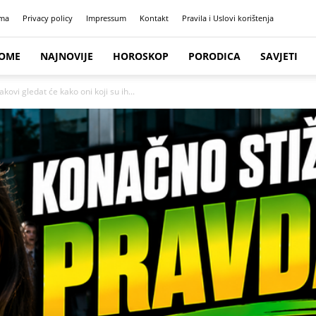
ma
Privacy policy
Impressum
Kontakt
Pravila i Uslovi korištenja
OME
NAJNOVIJE
HOROSKOP
PORODICA
SAVJETI
i gledat će kako oni koji su ih...