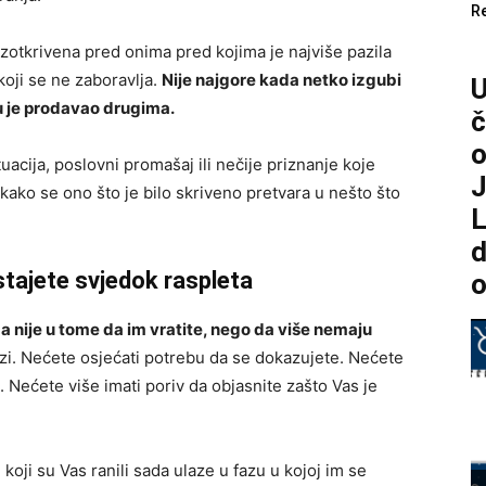
R
razotkrivena pred onima pred kojima je najviše pazila
koji se ne zaboravlja.
Nije najgore kada netko izgubi
ju je prodavao drugima.
č
o
uacija, poslovni promašaj ili nečije priznanje koje
J
i kako se ono što je bilo skriveno pretvara u nešto što
L
d
ostajete svjedok raspleta
o
a nije u tome da im vratite, nego da više nemaju
zi. Nećete osjećati potrebu da se dokazujete. Nećete
. Nećete više imati poriv da objasnite zašto Vas je
koji su Vas ranili sada ulaze u fazu u kojoj im se