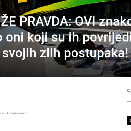
ŽE PRAVDA: OVI znako
oni koji su ih povrijedi
 svojih zlih postupaka!
S
asi - Advertisement