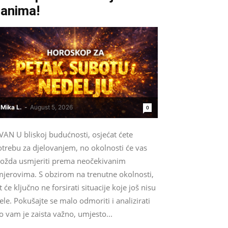
anima!
Mika L.
-
August 5, 2026
0
VAN U bliskoj budućnosti, osjećat ćete
otrebu za djelovanjem, no okolnosti će vas
ožda usmjeriti prema neočekivanim
mjerovima. S obzirom na trenutne okolnosti,
t će ključno ne forsirati situacije koje još nisu
ele. Pokušajte se malo odmoriti i analizirati
o vam je zaista važno, umjesto...