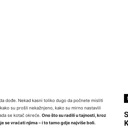
 da dođe. Nekad kasni toliko dugo da počnete misliti
i, kako su prošli nekažnjeno, kako su mirno nastavili
 sada se kotač okreće.
Ono što su radili u tajnosti, kroz
K
je se vraćati njima – i to tamo gdje najviše boli.