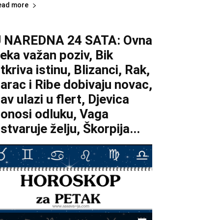
ead more
U NAREDNA 24 SATA: Ovna
eka važan poziv, Bik
tkriva istinu, Blizanci, Rak,
arac i Ribe dobivaju novac,
av ulazi u flert, Djevica
onosi odluku, Vaga
stvaruje želju, Škorpija...