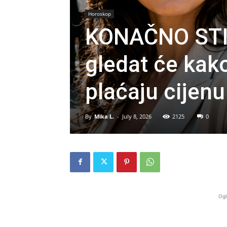
Horoskop
KONAČNO STI
gledat će kako 
plaćaju cijenu
By
Mika L.
-
July 8, 2026
2125
0
Ogl