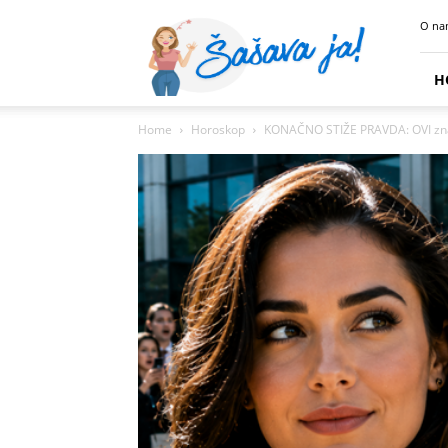
Sasava
O na
Ja
H
Home
Horoskop
KONAČNO STIŽE PRAVDA: OVI znakov