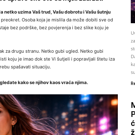
 da netko uzima Vaš trud, Vašu dobrotu i Vašu šutnju
 preokret. Osoba koja je mislila da može dobiti sve od
staje bez podrške, bez povjerenja i bez slike koju je
Uv
za
st
ak za drugu stranu. Netko gubi ugled. Netko gubi
Da
sti koju je imao dok ste Vi šutjeli i popravljali štetu iza
k
trebu spašavati situaciju.
su
 gledate kako se njihov kaos vraća njima.
R
P
ć
ž