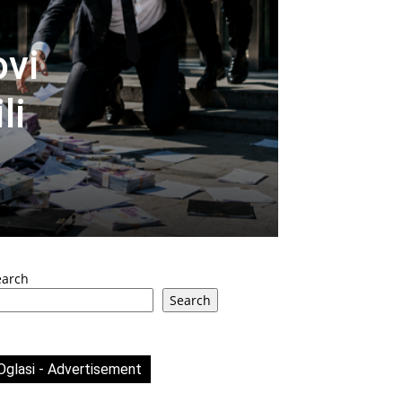
vi
li
earch
Search
Oglasi - Advertisement