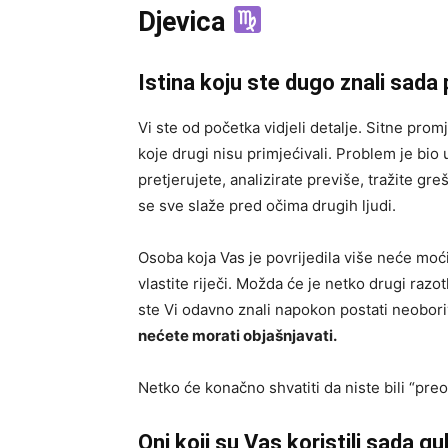
Djevica
Istina koju ste dugo znali sada
Vi ste od početka vidjeli detalje. Sitne pro
koje drugi nisu primjećivali. Problem je bio 
pretjerujete, analizirate previše, tražite g
se sve slaže pred očima drugih ljudi.
Osoba koja Vas je povrijedila više neće moći
vlastite riječi. Možda će je netko drugi razot
ste Vi odavno znali napokon postati neobori
nećete morati objašnjavati.
Netko će konačno shvatiti da niste bili “preosje
Oni koji su Vas koristili sada g