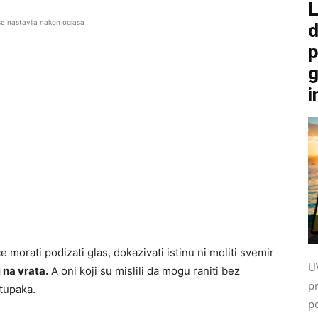
L
se nastavlja nakon oglasa
d
p
g
i
e morati podizati glas, dokazivati istinu ni moliti svemir
U
 na vrata.
A oni koji su mislili da mogu raniti bez
p
stupaka.
po