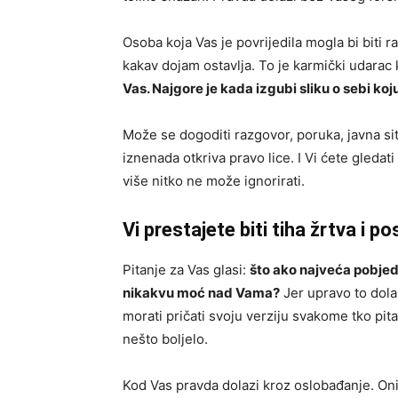
Osoba koja Vas je povrijedila mogla bi biti 
kakav dojam ostavlja. To je karmički udarac 
Vas. Najgore je kada izgubi sliku o sebi ko
Može se dogoditi razgovor, poruka, javna sit
iznenada otkriva pravo lice. I Vi ćete gledat
više nitko ne može ignorirati.
Vi prestajete biti tiha žrtva i p
Pitanje za Vas glasi:
što ako najveća pobjed
nikakvu moć nad Vama?
Jer upravo to dola
morati pričati svoju verziju svakome tko pita
nešto boljelo.
Kod Vas pravda dolazi kroz oslobađanje. Oni 