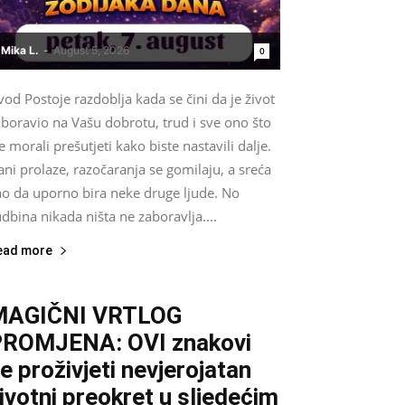
Mika L.
-
August 5, 2026
0
od Postoje razdoblja kada se čini da je život
boravio na Vašu dobrotu, trud i sve ono što
e morali prešutjeti kako biste nastavili dalje.
ni prolaze, razočaranja se gomilaju, a sreća
ao da uporno bira neke druge ljude. No
dbina nikada ništa ne zaboravlja....
ead more
MAGIČNI VRTLOG
ROMJENA: OVI znakovi
e proživjeti nevjerojatan
ivotni preokret u sljedećim