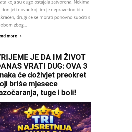
rata koja su dugo ostajala zatvorena. Nekima
 donijeti novac koji im je nepravedno bio
kraćen, drugi će se morati ponovno suočiti s
sobom zbog...
ead more
RIJEME JE DA IM ŽIVOT
DANAS VRATI DUG: OVA 3
naka će doživjet preokret
oji briše mjesece
azočaranja, tuge i boli!