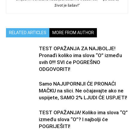
život je šašav!”
RELATED ARTICLES
MORE FROM AUTHOR
TEST OPAŽANJA ZA NAJBOLJE!
Pronađi koliko ima slova “O” između
svih 0!!! SVI će POGREŠNO
ODGOVORITI!
Samo NAJUPORNIJI ĆE PRONAĆI
MAČKU na slici. Ne očajavajte ako ne
uspijete, SAMO 2% LJUDI ĆE USPJETI!
TEST OPAŽANJA! Koliko ima slova “Q”
između slova “O”? I najbolji će
POGRIJEŠITI!