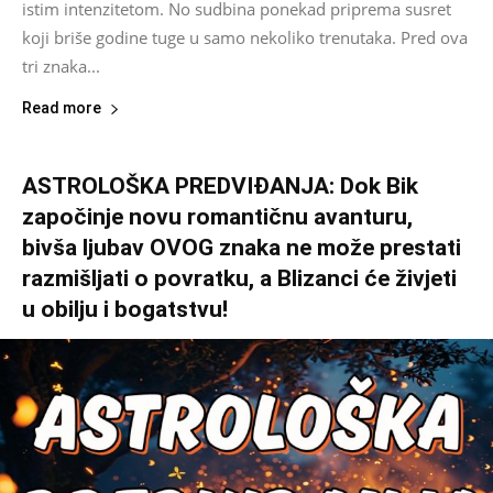
istim intenzitetom. No sudbina ponekad priprema susret
koji briše godine tuge u samo nekoliko trenutaka. Pred ova
tri znaka...
Read more
ASTROLOŠKA PREDVIĐANJA: Dok Bik
započinje novu romantičnu avanturu,
bivša ljubav OVOG znaka ne može prestati
razmišljati o povratku, a Blizanci će živjeti
u obilju i bogatstvu!