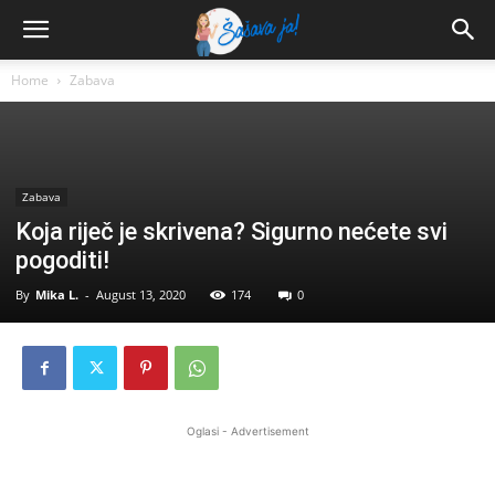
Home
Zabava
Zabava
Koja riječ je skrivena? Sigurno nećete svi
pogoditi!
By
Mika L.
-
August 13, 2020
174
0
Oglasi - Advertisement