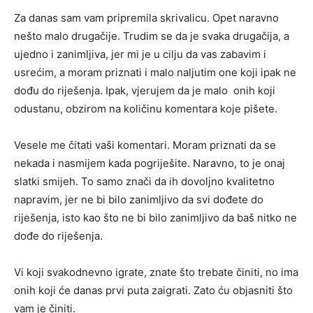
Za danas sam vam pripremila skrivalicu. Opet naravno
nešto malo drugačije. Trudim se da je svaka drugačija, a
ujedno i zanimljiva, jer mi je u cilju da vas zabavim i
usrećim, a moram priznati i malo naljutim one koji ipak ne
dođu do riješenja. Ipak, vjerujem da je malo onih koji
odustanu, obzirom na količinu komentara koje pišete.
Vesele me čitati vaši komentari. Moram priznati da se
nekada i nasmijem kada pogriješite. Naravno, to je onaj
slatki smijeh. To samo znači da ih dovoljno kvalitetno
napravim, jer ne bi bilo zanimljivo da svi dođete do
riješenja, isto kao što ne bi bilo zanimljivo da baš nitko ne
dođe do riješenja.
Vi koji svakodnevno igrate, znate što trebate činiti, no ima
onih koji će danas prvi puta zaigrati. Zato ću objasniti što
vam je činiti.