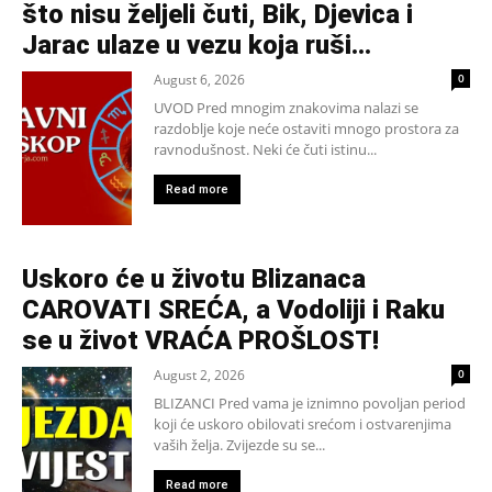
što nisu željeli čuti, Bik, Djevica i
Jarac ulaze u vezu koja ruši...
August 6, 2026
0
UVOD Pred mnogim znakovima nalazi se
razdoblje koje neće ostaviti mnogo prostora za
ravnodušnost. Neki će čuti istinu...
Read more
Uskoro će u životu Blizanaca
CAROVATI SREĆA, a Vodoliji i Raku
se u život VRAĆA PROŠLOST!
August 2, 2026
0
BLIZANCI Pred vama je iznimno povoljan period
koji će uskoro obilovati srećom i ostvarenjima
vaših želja. Zvijezde su se...
Read more