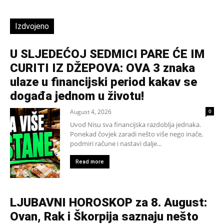
Izdvojeno
U SLJEDEĆOJ SEDMICI PARE ĆE IM
CURITI IZ DŽEPOVA: OVA 3 znaka
ulaze u financijski period kakav se
događa jednom u životu!
August 4, 2026
0
Uvod Nisu sva financijska razdoblja jednaka.
Ponekad čovjek zaradi nešto više nego inače,
podmiri račune i nastavi dalje...
Read more
LJUBAVNI HOROSKOP za 8. August:
Ovan, Rak i Škorpija saznaju nešto