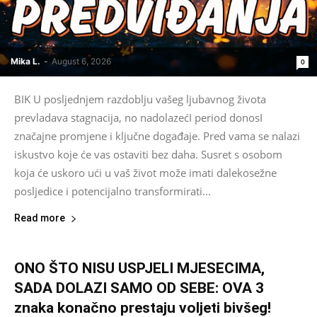
Mika L.
-
August 6, 2026
0
BIK U posljednjem razdoblju vašeg ljubavnog života
prevladava stagnacija, no nadolazećI period donosI
značajne promjene i ključne događaje. Pred vama se nalazi
iskustvo koje će vas ostaviti bez daha. Susret s osobom
koja će uskoro ući u vaš život može imati dalekosežne
posljedice i potencijalno transformirati...
Read more
ONO ŠTO NISU USPJELI MJESECIMA,
SADA DOLAZI SAMO OD SEBE: OVA 3
znaka konačno prestaju voljeti bivšeg!