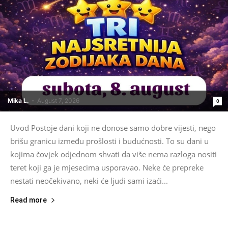
Mika L.
-
August 7, 2026
0
Uvod Postoje dani koji ne donose samo dobre vijesti, nego
brišu granicu između prošlosti i budućnosti. To su dani u
kojima čovjek odjednom shvati da više nema razloga nositi
teret koji ga je mjesecima usporavao. Neke će prepreke
nestati neočekivano, neki će ljudi sami izaći...
Read more