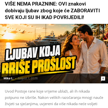
VIŠE NEMA PRAZNINE: OVI znakovi
dobivaju ljubav zbog koje će ZABORAVITI
SVE KOJI SU IH IKAD POVRIJEDILI!
Mika L.
-
August 7, 2026
0
Uvod Postoje rane koje vrijeme ublaži, ali ih nikada
potpuno ne izbriše. Nakon velikih razočaranja mnogi nauče
živjeti sa sjećanjima, uvjereni da više nikada neće voljeti