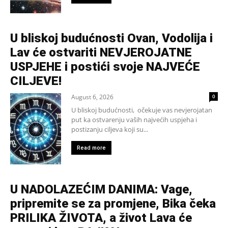
U bliskoj budućnosti Ovan, Vodolija i
Lav će ostvariti NEVJEROJATNE
USPJEHE i postići svoje NAJVEĆE
CILJEVE!
August 6, 2026
0
U bliskoj budućnosti, očekuje vas nevjerojatan
put ka ostvarenju vaših najvećih uspjeha i
postizanju ciljeva koji su...
Read more
U NADOLAZEĆIM DANIMA: Vage,
pripremite se za promjene, Bika čeka
PRILIKA ŽIVOTA, a život Lava će