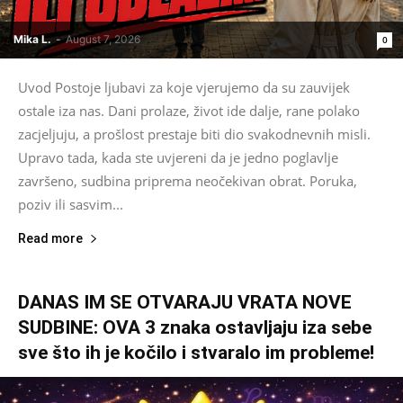
Mika L.
-
August 7, 2026
0
Uvod Postoje ljubavi za koje vjerujemo da su zauvijek
ostale iza nas. Dani prolaze, život ide dalje, rane polako
zacjeljuju, a prošlost prestaje biti dio svakodnevnih misli.
Upravo tada, kada ste uvjereni da je jedno poglavlje
završeno, sudbina priprema neočekivan obrat. Poruka,
poziv ili sasvim...
Read more
DANAS IM SE OTVARAJU VRATA NOVE
SUDBINE: OVA 3 znaka ostavljaju iza sebe
sve što ih je kočilo i stvaralo im probleme!