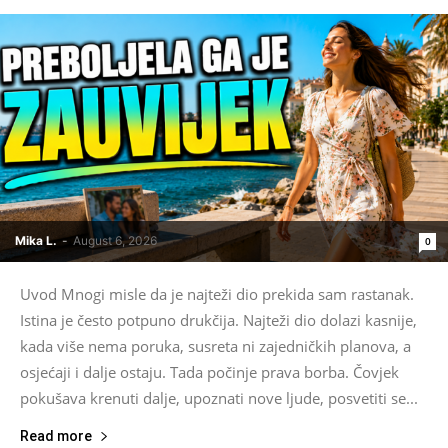
Mika L.
-
August 6, 2026
0
Uvod Mnogi misle da je najteži dio prekida sam rastanak.
Istina je često potpuno drukčija. Najteži dio dolazi kasnije,
kada više nema poruka, susreta ni zajedničkih planova, a
osjećaji i dalje ostaju. Tada počinje prava borba. Čovjek
pokušava krenuti dalje, upoznati nove ljude, posvetiti se...
Read more