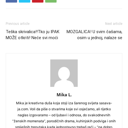
Previous article
Next article
Teška skrivalica!!Tko ju IPAK
MOZGALICA! U svim čašama,
MOŽE otkriti! Neće svi moći
osim u jednoj, nalaze se
Mika L.
Mika je kreativna duša koja stoji iza šarenog svijeta sasava-
ja.com. Voli da piše o stvarima koje svi osjećamo, ali rijetko
naglas izgovaramo – od ljubavi i odnosa, do svakodnevnih
“ženskih momenata”, porodičnih drama, kuhinjskih podviga i onih
smiješnih trenutaka kada jednostavno trebaš reći – “pa dobro,