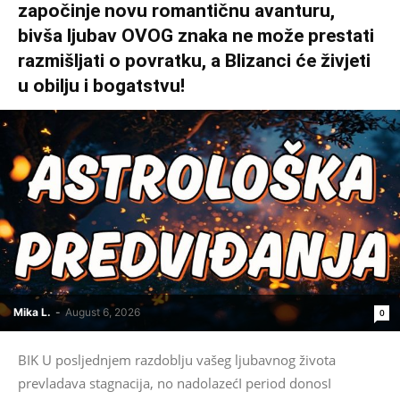
započinje novu romantičnu avanturu,
bivša ljubav OVOG znaka ne može prestati
razmišljati o povratku, a Blizanci će živjeti
u obilju i bogatstvu!
Mika L.
-
August 6, 2026
0
BIK U posljednjem razdoblju vašeg ljubavnog života
prevladava stagnacija, no nadolazećI period donosI