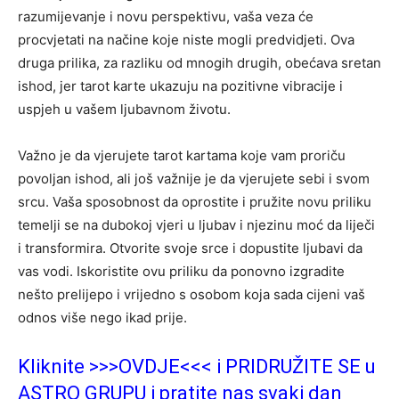
razumijevanje i novu perspektivu, vaša veza će
procvjetati na načine koje niste mogli predvidjeti. Ova
druga prilika, za razliku od mnogih drugih, obećava sretan
ishod, jer tarot karte ukazuju na pozitivne vibracije i
uspjeh u vašem ljubavnom životu.
Važno je da vjerujete tarot kartama koje vam proriču
povoljan ishod, ali još važnije je da vjerujete sebi i svom
srcu. Vaša sposobnost da oprostite i pružite novu priliku
temelji se na dubokoj vjeri u ljubav i njezinu moć da liječi
i transformira. Otvorite svoje srce i dopustite ljubavi da
vas vodi. Iskoristite ovu priliku da ponovno izgradite
nešto prelijepo i vrijedno s osobom koja sada cijeni vaš
odnos više nego ikad prije.
Kliknite >>>OVDJE<<< i PRIDRUŽITE SE u
ASTRO GRUPU i pratite nas svaki dan