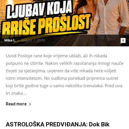
Mika L.
-
August 7, 2026
0
Uvod Postoje rane koje vrijeme ublaži, ali ih nikada
potpuno ne izbriše. Nakon velikih razočaranja mnogi nauče
živjeti sa sjećanjima, uvjereni da više nikada neće voljeti
istim intenzitetom. No sudbina ponekad priprema susret
koji briše godine tuge u samo nekoliko trenutaka. Pred ova
tri znaka...
Read more
ASTROLOŠKA PREDVIĐANJA: Dok Bik