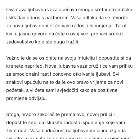
Ova nova ljubavna veza obećava mnogo sretnih trenutaka
i skladan odnos s partnerom. Vaša odluka da se otvorite
za novu ljubav donijet će vam radost i ispunjenje. Tarot
karte jasno govore da ćete u ovoj vezi pronaći sreću i
zadovoljstvo koje ste dugo tražili.
Važno je da se oslonite na svoju intuiciju i dopustite si da
krenete naprijed. Nova ljubavna veza pružit će vam priliku
za emocionalni rast i ponovno otkrivanje ljubavi. Svi
znakovi upućuju na to da je ovo pravo vrijeme za novi
početak, a vi ćete sami svjedočiti kako se pozitivne
promjene odvijaju.
Stoga, hrabro zakoračite prema ovoj novoj prilici i
dopustite sebi da iskusite radost i ispunjenje koje vam
život nudi. Vaša budućnost na ljubavnom planu izgleda
svijetlo, a vi imate sve potrebno da je učinite uspješnom i