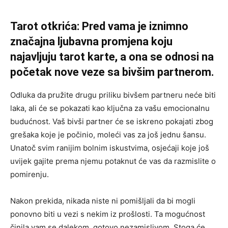
Tarot otkrića: Pred vama je iznimno
značajna ljubavna promjena koju
najavljuju tarot karte, a ona se odnosi na
početak nove veze sa bivšim partnerom.
Odluka da pružite drugu priliku bivšem partneru neće biti
laka, ali će se pokazati kao ključna za vašu emocionalnu
budućnost. Vaš bivši partner će se iskreno pokajati zbog
grešaka koje je počinio, moleći vas za još jednu šansu.
Unatoč svim ranijim bolnim iskustvima, osjećaji koje još
uvijek gajite prema njemu potaknut će vas da razmislite o
pomirenju.
Nakon prekida, nikada niste ni pomišljali da bi mogli
ponovno biti u vezi s nekim iz prošlosti. Ta mogućnost
činila vam se dalekom, gotovo nezamislivom. Stoga će