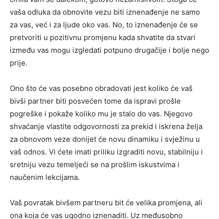
vaša odluka da obnovite vezu biti iznenađenje ne samo
za vas, već i za ljude oko vas. No, to iznenađenje će se
pretvoriti u pozitivnu promjenu kada shvatite da stvari
između vas mogu izgledati potpuno drugačije i bolje nego
prije.
Ono što će vas posebno obradovati jest koliko će vaš
bivši partner biti posvećen tome da ispravi prošle
pogreške i pokaže koliko mu je stalo do vas. Njegovo
shvaćanje vlastite odgovornosti za prekid i iskrena želja
za obnovom veze donijet će novu dinamiku i svježinu u
vaš odnos. Vi ćete imati priliku izgraditi novu, stabilniju i
sretniju vezu temeljeći se na prošlim iskustvima i
naučenim lekcijama.
Vaš povratak bivšem partneru bit će velika promjena, ali
ona koja će vas ugodno iznenaditi. Uz međusobno