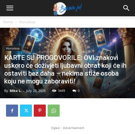
Home
Horoskop
Horoskop
KARTE SU PROGOVORILE: OVI znakovi
uskoro će doživjeti ljubavni obrat koji će ih
ostaviti bez daha – nekima stiže osoba
koju ne mogu zaboraviti!
By
Mika L.
-
July 28, 2026
3449
0
Oglasi - Advertisement