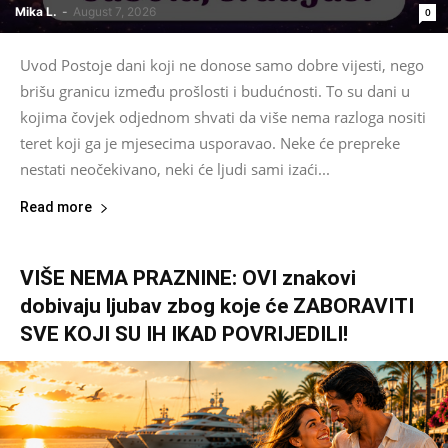
Mika L.
-
August 7, 2026
0
Uvod Postoje dani koji ne donose samo dobre vijesti, nego
brišu granicu između prošlosti i budućnosti. To su dani u
kojima čovjek odjednom shvati da više nema razloga nositi
teret koji ga je mjesecima usporavao. Neke će prepreke
nestati neočekivano, neki će ljudi sami izaći...
Read more
VIŠE NEMA PRAZNINE: OVI znakovi
dobivaju ljubav zbog koje će ZABORAVITI
SVE KOJI SU IH IKAD POVRIJEDILI!