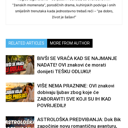
“ženskih momenata”, porodičnih drama, kuhinjskih podviga i onih
smiješnih trenutaka kada jednostavno trebaš reći – “pa dobro,
život je šašav!”
RELATED ARTICLES
MORE FROM AUTHOR
BIVŠI SE VRAĆA KAD SE NAJMANJE
NADATE! OVI znakovi će morati
donijeti TEŠKU ODLUKU!
VIŠE NEMA PRAZNINE: OVI znakovi
dobivaju ljubav zbog koje će
ZABORAVITI SVE KOJI SU IH IKAD
POVRIJEDILI!
ASTROLOŠKA PREDVIĐANJA: Dok Bik
započinje novu romantičnu avanturu,