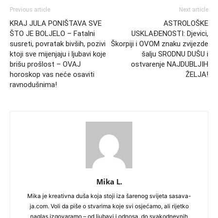
Previous article
Next article
KRAJ JULA PONIŠTAVA SVE
ASTROLOŠKE
ŠTO JE BOLJELO – Fatalni
USKLAĐENOSTI: Djevici,
susreti, povratak bivših, pozivi
Škorpiji i OVOM znaku zvijezde
ktoji sve mijenjaju i ljubavi koje
šalju SRODNU DUŠU i
brišu prošlost – OVAJ
ostvarenje NAJDUBLJIH
horoskop vas neće osaviti
ŽELJA!
ravnodušnima!
Mika L.
Mika je kreativna duša koja stoji iza šarenog svijeta sasava-
ja.com. Voli da piše o stvarima koje svi osjećamo, ali rijetko
naglas izgovaramo – od ljubavi i odnosa, do svakodnevnih