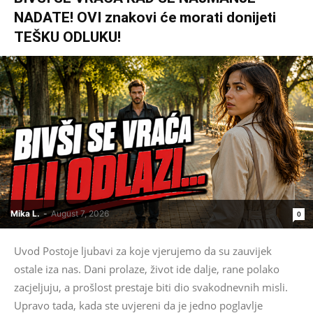
NADATE! OVI znakovi će morati donijeti
TEŠKU ODLUKU!
Mika L.
-
August 7, 2026
0
Uvod Postoje ljubavi za koje vjerujemo da su zauvijek
ostale iza nas. Dani prolaze, život ide dalje, rane polako
zacjeljuju, a prošlost prestaje biti dio svakodnevnih misli.
Upravo tada, kada ste uvjereni da je jedno poglavlje