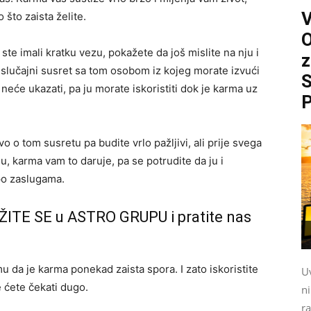
 što zaista želite.
O
te imali kratku vezu, pokažete da još mislite na nju i
z
 će slučajni susret sa tom osobom iz kojeg morate izvući
S
eće ukazati, pa ju morate iskoristiti dok je karma uz
P
 o tom susretu pa budite vrlo pažljivi, ali prije svega
du, karma vam to daruje, pa se potrudite da ju i
 po zaslugama.
ŽITE SE u ASTRO GRUPU i pratite nas
u da je karma ponekad zaista spora. I zato iskoristite
Uv
e ćete čekati dugo.
n
ra