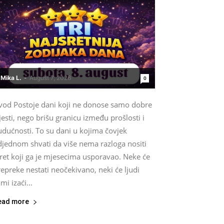
Mika L.
-
August 7, 2026
0
vod Postoje dani koji ne donose samo dobre
jesti, nego brišu granicu između prošlosti i
udućnosti. To su dani u kojima čovjek
djednom shvati da više nema razloga nositi
ret koji ga je mjesecima usporavao. Neke će
epreke nestati neočekivano, neki će ljudi
mi izaći...
ead more