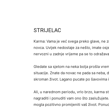
STRIJELAC
Karma: Vama je već svega preko glave, ne zn
novca. Uvijek nedostaje za nešto, imate osje
nervozni u zadnje vrijeme pa se to odražava
Gledate sa sjetom na neka bolja prošla vreme
situacije. Znate da novac ne pada sa neba, da
skroman život. Lagano pucate po šavovima i i
Ali, u narednom periodu, vrlo brzo, karma s
nagraditi i ponuditi vam ono što zaslužujete.
mogla pozitivno promijeniti vaš život. Ponu