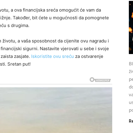
životu, a ova financijska sreća omogućit će vam da
ližnje. Također, bit ćete u mogućnosti da pomognete
reću s drugima.
životu, a vaša sposobnost da cijenite ovu nagradu i
inancijski sigurni. Nastavite vjerovati u sebe i svoje
zaista zasjate.
Iskoristite ovu sreću
za ostvarenje
B
sti. Sretan put!
ži
p
do
va
u
po
R