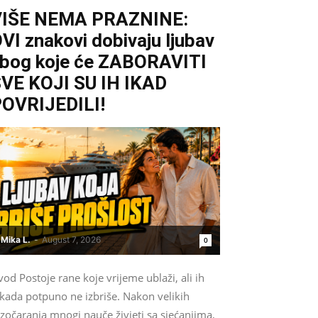
VIŠE NEMA PRAZNINE:
VI znakovi dobivaju ljubav
bog koje će ZABORAVITI
VE KOJI SU IH IKAD
OVRIJEDILI!
Mika L.
-
August 7, 2026
0
od Postoje rane koje vrijeme ublaži, ali ih
ikada potpuno ne izbriše. Nakon velikih
zočaranja mnogi nauče živjeti sa sjećanjima,