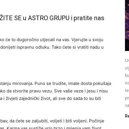
ŽITE SE u ASTRO GRUPU i pratite nas
ako će to dugoročno utjecati na vas. Vjerujte u svoju
 donijeti ispravnu odluku. Tako ćete si vratiti nadu u
U
vi
b
o
stanju mirovanja. Puno se trudite, imate dosta pokušaja
te
ako da stvorite pravu vezu. Sve vaše veze i jesu i nisu
pr
i živjeti zajednički život, ali sve do sada to su bili
sa
R
av, da ćete se zaljubiti, voljeti i biti voljeni. Počinje
vas. Karma vas sustiže vrlo brzo i mijenja vam život,