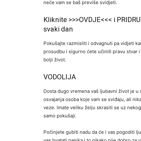
neće vam se baš previše svidjeti.
Kliknite >>>OVDJE<<< i PRIDRU
svaki dan
Pokušajte razmisliti i odvagnuti pa vidjeti k
prosudbu i sigurno ćete učiniti pravu stvar i
bolji život.
VODOLIJA
Dosta dugo vremena vaš ljubavni život je u 
osvajanja osoba koje vam se sviđaju, ali nik
veze. Imate veliku želju skrasiti se uz nekoga 
samo pokušaji.
Počinjete gubiti nadu da će i vas pogoditi ljub
vas hvatati panika i to nikako nije dobro za 