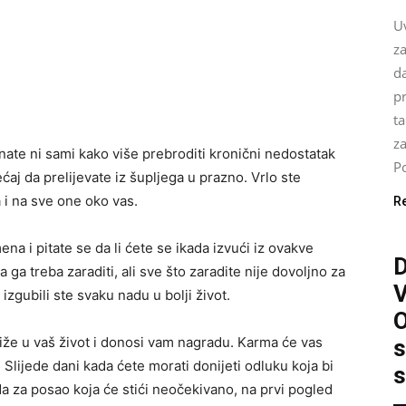
U
za
da
pr
ta
z
ate ni sami kako više prebroditi kronični nedostatak
Po
ćaj da prelijevate iz šupljega u prazno. Vrlo ste
 i na sve one oko vas.
R
na i pitate se da li ćete se ikada izvući iz ovakve
 ga treba zaraditi, ali sve što zaradite nije dovoljno za
zgubili ste svaku nadu u bolji život.
O
tiže u vaš život i donosi vam nagradu. Karma će vas
s
 Slijede dani kada ćete morati donijeti odluku koja bi
s
da za posao koja će stići neočekivano, na prvi pogled