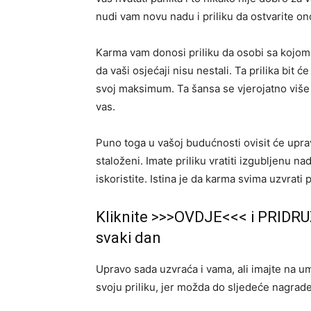
nudi vam novu nadu i priliku da ostvarite ono
Karma vam donosi priliku da osobi sa kojom s
da vaši osjećaji nisu nestali. Ta prilika bit
svoj maksimum. Ta šansa se vjerojatno više n
vas.
Puno toga u vašoj budućnosti ovisit će upravo
staloženi. Imate priliku vratiti izgubljenu na
iskoristite. Istina je da karma svima uzvrati
Kliknite >>>OVDJE<<< i PRIDRU
svaki dan
Upravo sada uzvraća i vama, ali imajte na um
svoju priliku, jer možda do sljedeće nagrad