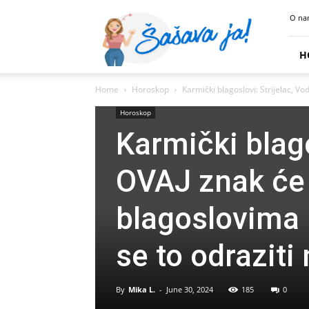
Sasava
O na
Ja
H
Home
Horoskop
Karmički blagoslovi: Strijelac, Vo
Horoskop
Karmički blagos
OVAJ znak će 
blagoslovima 
se to odraziti 
By
Mika L.
-
June 30, 2024
185
0