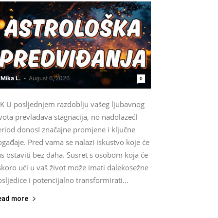
Mika L.
-
August 6, 2026
0
IK U posljednjem razdoblju vašeg ljubavnog
vota prevladava stagnacija, no nadolazećI
eriod donosI značajne promjene i ključne
gađaje. Pred vama se nalazi iskustvo koje će
s ostaviti bez daha. Susret s osobom koja će
skoro ući u vaš život može imati dalekosežne
sljedice i potencijalno transformirati...
ead more