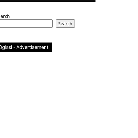
earch
Search
Oglasi - Advertisement