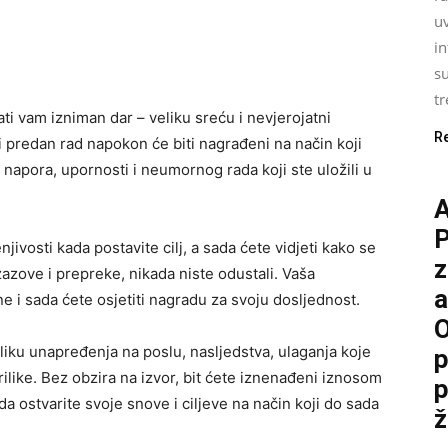
uv
i
su
tr
i vam izniman dar – veliku sreću i nevjerojatni
R
 i predan rad napokon će biti nagrađeni na način koji
 napora, upornosti i neumornog rada koji ste uložili u
P
njivosti kada postavite cilj, a sada ćete vidjeti kako se
z
izazove i prepreke, nikada niste odustali. Vaša
a
ne i sada ćete osjetiti nagradu za svoju dosljednost.
O
bliku unapređenja na poslu, nasljedstva, ulaganja koje
p
rilike. Bez obzira na izvor, bit ćete iznenađeni iznosom
p
da ostvarite svoje snove i ciljeve na način koji do sada
ž