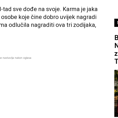
d-tad sve dođe na svoje. Karma je jaka
e osobe koje čine dobro uvijek nagradi
a odlučila nagraditi ova tri zodijaka,
B
z
se nastavlja nakon oglasa