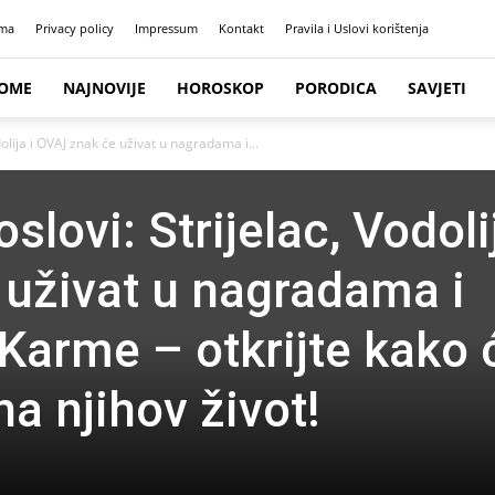
ma
Privacy policy
Impressum
Kontakt
Pravila i Uslovi korištenja
OME
NAJNOVIJE
HOROSKOP
PORODICA
SAVJETI
dolija i OVAJ znak će uživat u nagradama i...
lovi: Strijelac, Vodolij
uživat u nagradama i
Karme – otkrijte kako 
na njihov život!