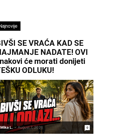
Najnovije
IVŠI SE VRAĆA KAD SE
NAJMANJE NADATE! OVI
nakovi će morati donijeti
TEŠKU ODLUKU!
Mika L.
-
August 7, 2026
0