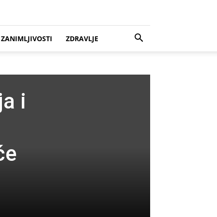
ZANIMLJIVOSTI
ZDRAVLJE
a i
će