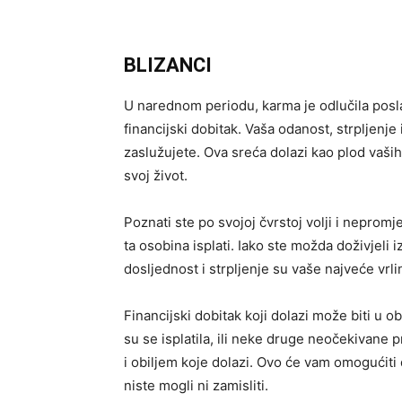
BLIZANCI
U narednom periodu, karma je odlučila poslat
financijski dobitak. Vaša odanost, strpljenje
zaslužujete. Ova sreća dolazi kao plod vaših
svoj život.
Poznati ste po svojoj čvrstoj volji i nepromje
ta osobina isplati. Iako ste možda doživjeli 
dosljednost i strpljenje su vaše najveće vrli
Financijski dobitak koji dolazi može biti u o
su se isplatila, ili neke druge neočekivane p
i obiljem koje dolazi. Ovo će vam omogućiti 
niste mogli ni zamisliti.