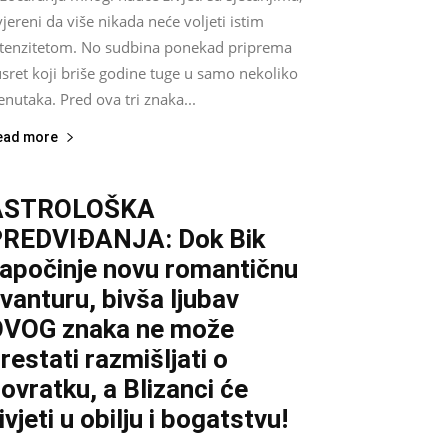
jereni da više nikada neće voljeti istim
ntenzitetom. No sudbina ponekad priprema
sret koji briše godine tuge u samo nekoliko
enutaka. Pred ova tri znaka...
ead more
ASTROLOŠKA
REDVIĐANJA: Dok Bik
apočinje novu romantičnu
vanturu, bivša ljubav
VOG znaka ne može
restati razmišljati o
ovratku, a Blizanci će
ivjeti u obilju i bogatstvu!