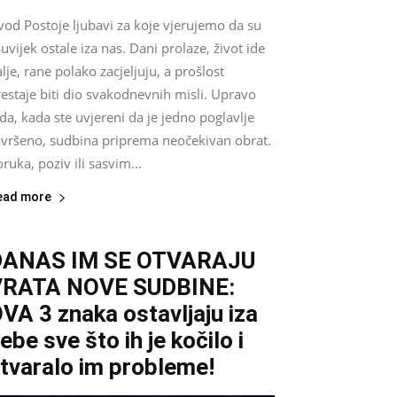
vod Postoje ljubavi za koje vjerujemo da su
uvijek ostale iza nas. Dani prolaze, život ide
lje, rane polako zacjeljuju, a prošlost
estaje biti dio svakodnevnih misli. Upravo
da, kada ste uvjereni da je jedno poglavlje
avršeno, sudbina priprema neočekivan obrat.
ruka, poziv ili sasvim...
ead more
DANAS IM SE OTVARAJU
VRATA NOVE SUDBINE:
VA 3 znaka ostavljaju iza
ebe sve što ih je kočilo i
tvaralo im probleme!