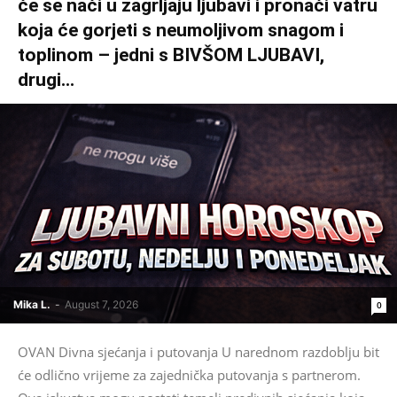
će se naći u zagrljaju ljubavi i pronaći vatru
koja će gorjeti s neumoljivom snagom i
toplinom – jedni s BIVŠOM LJUBAVI,
drugi...
Mika L.
-
August 7, 2026
0
OVAN Divna sjećanja i putovanja U narednom razdoblju bit
će odlično vrijeme za zajednička putovanja s partnerom.