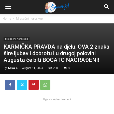
Home
Mjesečni horoskop
Mjesečni horoskop
KARMIČKA PRAVDA na djelu: OVA 2 znaka
šire ljubav i dobrotu i u drugoj polovini
Augusta će biti BOGATO NAGRAĐENI!
By
Mika L.
-
August 11, 2024
200
0
Oglasi - Advertisement