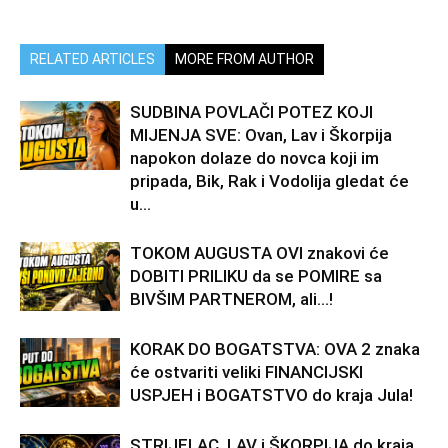
RELATED ARTICLES
MORE FROM AUTHOR
SUDBINA POVLAČI POTEZ KOJI
MIJENJA SVE: Ovan, Lav i Škorpija
napokon dolaze do novca koji im
pripada, Bik, Rak i Vodolija gledat će
u...
TOKOM AUGUSTA OVI znakovi će
DOBITI PRILIKU da se POMIRE sa
BIVŠIM PARTNEROM, ali…!
KORAK DO BOGATSTVA: OVA 2 znaka
će ostvariti veliki FINANCIJSKI
USPJEH i BOGATSTVO do kraja Jula!
STRIJELAC, LAV i ŠKORPIJA do kraja