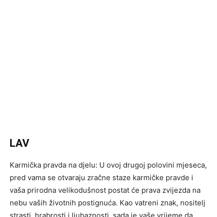
LAV
Karmička pravda na djelu: U ovoj drugoj polovini mjeseca,
pred vama se otvaraju zračne staze karmičke pravde i
vaša prirodna velikodušnost postat će prava zvijezda na
nebu vaših životnih postignuća. Kao vatreni znak, nositelj
strasti, hrabrosti i ljubaznosti, sada je vaše vrijeme da