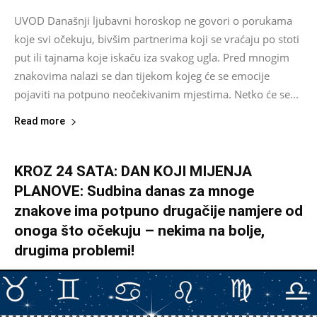
UVOD Današnji ljubavni horoskop ne govori o porukama
koje svi očekuju, bivšim partnerima koji se vraćaju po stoti
put ili tajnama koje iskaču iza svakog ugla. Pred mnogim
znakovima nalazi se dan tijekom kojeg će se emocije
pojaviti na potpuno neočekivanim mjestima. Netko će se...
Read more
KROZ 24 SATA: DAN KOJI MIJENJA
PLANOVE: Sudbina danas za mnoge
znakove ima potpuno drugačije namjere od
onoga što očekuju – nekima na bolje,
drugima problemi!