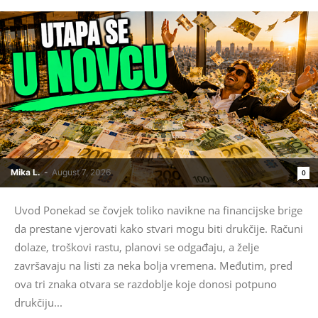
Mika L.
-
August 7, 2026
0
Uvod Ponekad se čovjek toliko navikne na financijske brige
da prestane vjerovati kako stvari mogu biti drukčije. Računi
dolaze, troškovi rastu, planovi se odgađaju, a želje
završavaju na listi za neka bolja vremena. Međutim, pred
ova tri znaka otvara se razdoblje koje donosi potpuno
drukčiju...