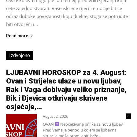
Ova iskustva mogu postati temelj predivnih sjećanja koja
ćete zajedno stvarati. Vaše iskrene riječi i emocije bit će
odraz duboke povezanosti koju dijelite, stoga se potrudite
biti otvoreni i...
Read more
Izdvojeno
LJUBAVNI HOROSKOP za 4. August:
Ovan i Strijelac ulaze u novu ljubav,
Rak i Vaga dobivaju veliko priznanje,
Bik i Djevica otkrivaju skrivene
osjećaje,...
August 2, 2026
0
OVAN
Neočekivana prilika za novu ljubav
Pred Vama je period u kojem se ljubavna
situacija može promijeniti brže...