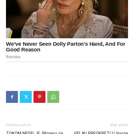
Previous article
Next article
TOKOM NEDELJE: Blizanci će
VELIKI PREOKRET! U živote