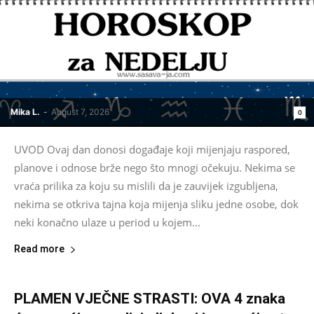
Mika L.
-
August 7, 2026
0
UVOD Ovaj dan donosi događaje koji mijenjaju raspored,
planove i odnose brže nego što mnogi očekuju. Nekima se
vraća prilika za koju su mislili da je zauvijek izgubljena,
nekima se otkriva tajna koja mijenja sliku jedne osobe, dok
neki konačno ulaze u period u kojem...
Read more
PLAMEN VJEČNE STRASTI: OVA 4 znaka