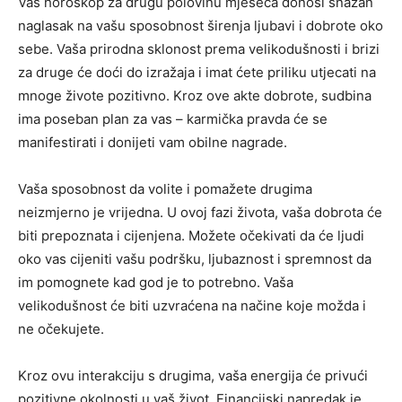
Vaš horoskop za drugu polovinu mjeseca donosi snažan
naglasak na vašu sposobnost širenja ljubavi i dobrote oko
sebe. Vaša prirodna sklonost prema velikodušnosti i brizi
za druge će doći do izražaja i imat ćete priliku utjecati na
mnoge živote pozitivno. Kroz ove akte dobrote, sudbina
ima poseban plan za vas – karmička pravda će se
manifestirati i donijeti vam obilne nagrade.
Vaša sposobnost da volite i pomažete drugima
neizmjerno je vrijedna. U ovoj fazi života, vaša dobrota će
biti prepoznata i cijenjena. Možete očekivati da će ljudi
oko vas cijeniti vašu podršku, ljubaznost i spremnost da
im pomognete kad god je to potrebno. Vaša
velikodušnost će biti uzvraćena na načine koje možda i
ne očekujete.
Kroz ovu interakciju s drugima, vaša energija će privući
pozitivne okolnosti u vaš život. Financijski napredak je