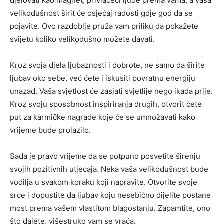
djelovati kao magnet, privlačeći ljude prema vama, a vaša
velikodušnost širit će osjećaj radosti gdje god da se
pojavite. Ovo razdoblje pruža vam priliku da pokažete
svijetu koliko velikodušno možete davati.
Kroz svoja djela ljubaznosti i dobrote, ne samo da širite
ljubav oko sebe, već ćete i iskusiti povratnu energiju
unazad. Vaša svjetlost će zasjati svjetlije nego ikada prije.
Kroz svoju sposobnost inspiriranja drugih, otvorit ćete
put za karmičke nagrade koje će se umnožavati kako
vrijeme bude prolazilo.
Sada je pravo vrijeme da se potpuno posvetite širenju
svojih pozitivnih utjecaja. Neka vaša velikodušnost bude
vodilja u svakom koraku koji napravite. Otvorite svoje
srce i dopustite da ljubav koju nesebično dijelite postane
most prema vašem vlastitom blagostanju. Zapamtite, ono
što dajete, višestruko vam se vraća.