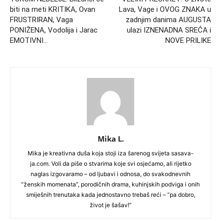
biti na meti KRITIKA, Ovan
Lava, Vage i OVOG ZNAKA u
FRUSTRIRAN, Vaga
zadnjim danima AUGUSTA
PONIŽENA, Vodolija i Jarac
ulazi IZNENADNA SREĆA i
EMOTIVNI…
NOVE PRILIKE
Mika L.
Mika je kreativna duša koja stoji iza šarenog svijeta sasava-
ja.com. Voli da piše o stvarima koje svi osjećamo, ali rijetko
naglas izgovaramo – od ljubavi i odnosa, do svakodnevnih
“ženskih momenata”, porodičnih drama, kuhinjskih podviga i onih
smiješnih trenutaka kada jednostavno trebaš reći – “pa dobro,
život je šašav!”