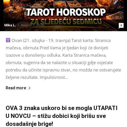
Mika L.
-
August 7, 2026
0
Ovan (21. ožujka - 19. travnja) Tarot karta: Stranica
mačeva, obrnuta Pred Vama je tjedan koji će donijeti
izazove u donošenju odluka. Karta Stranica mačeva,
obrnuta, sugerira da se nalazite u situaciji gdje osjećate
potrebu da učinite ispravnu stvar, no možda ne ostvarujete
željene rezultate. Impulsivnost...
Read more
OVA 3 znaka uskoro bi se mogla UTAPATI
U NOVCU – stižu dobici koji brišu sve
dosadašnje brige!