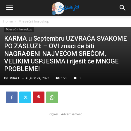
Home
Mjesečni horoskop
Mjesečni horoskop
KARMA u Septembru UZVRAĆA SVAKOME
PO ZASLUZI: – OVI znaci će biti
NAGRAĐENI NAJVEĆOM SREĆOM,
VELIKIM USPJESIMA i riješit će MNOGE
PROBLEME!
By
Mika L.
-
August 24, 2023
158
0
Oglasi - Advertisement