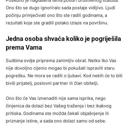
Posebno je naglašena tema posla i društvenog statusa.
Ono što se dugo ignoriralo sada postaje vidljivo. Ljudi
počinju primjećivati ono što ste radili godinama, a
rezultati koje ste gradili polako izlaze na površinu.
Jedna osoba shvaća koliko je pogriješila
prema Vama
Sudbina ovdje priprema zanimljiv obrat. Netko tko Vas
nije dovoljno cijenio mogao bi pokušati ispraviti staru
pogrešku. Ne mora se raditi o ljubavi. Kod nekih će to biti
bivši prijatelj, poslovni partner ili član obitelji.
Ono što će Vas iznenaditi nije sama isprika, nego
činjenica da dolazi bez Vašeg traženja i bez ikakvog
pritiska. Godinama ste možda čekali objašnjenje ili
priznanje istine, a sada ono dolazi samo od sebe.