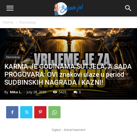
Home
Horoskop
Horoskop
KARMA JE GODINAMA ŠUTJELA, A SADA
PROGOVARA: OVI znakovi ulaze u period
SUDBINSKIH NAGRADA i KAZNI!
By
Mika L.
-
July 28, 2026
5429
0
Oglasi - Advertisement