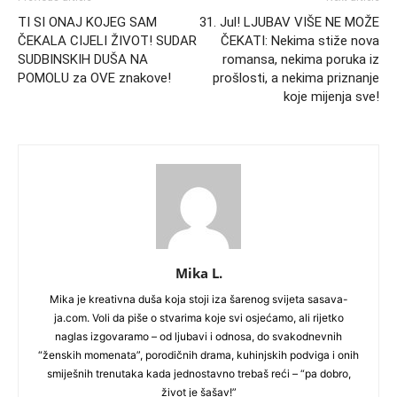
TI SI ONAJ KOJEG SAM
31. Jul! LJUBAV VIŠE NE MOŽE
ČEKALA CIJELI ŽIVOT! SUDAR
ČEKATI: Nekima stiže nova
SUDBINSKIH DUŠA NA
romansa, nekima poruka iz
POMOLU za OVE znakove!
prošlosti, a nekima priznanje
koje mijenja sve!
Mika L.
Mika je kreativna duša koja stoji iza šarenog svijeta sasava-
ja.com. Voli da piše o stvarima koje svi osjećamo, ali rijetko
naglas izgovaramo – od ljubavi i odnosa, do svakodnevnih
“ženskih momenata”, porodičnih drama, kuhinjskih podviga i onih
smiješnih trenutaka kada jednostavno trebaš reći – “pa dobro,
život je šašav!”