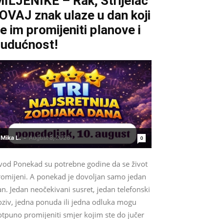
ILJENIKE – Rak, Strijelac
 OVAJ znak ulaze u dan koji
e im promijeniti planove i
udućnost!
Mika L.
-
August 8, 2026
0
vod Ponekad su potrebne godine da se život
romijeni. A ponekad je dovoljan samo jedan
n. Jedan neočekivani susret, jedan telefonski
oziv, jedna ponuda ili jedna odluka mogu
otpuno promijeniti smjer kojim ste do jučer