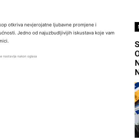
skop otkriva nevjerojatne ljubavne promjene i
ućnosti. Jedno od najuzbudljivijih iskustava koje vam
nici.
O
se nastavlja nakon oglasa