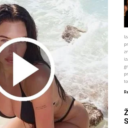
Iz
p
zn
iz
gr
pr
to
R
Ž
S