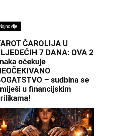
Najnovije
TAROT ČAROLIJA U
LJEDEĆIH 7 DANA: OVA 2
naka očekuje
NEOČEKIVANO
OGATSTVO – sudbina se
miješi u financijskim
rilikama!