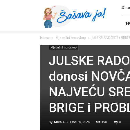
Sasava
O na
Ja
H
Home
Mjesečni horoskop
JULSKE RADOSTI i BRIG
Mjesečni horoskop
JULSKE RADOS
donosi NOVČA
NAJVEĆU SRE
BRIGE i PROB
By
Mika L.
-
June 30, 2024
198
0