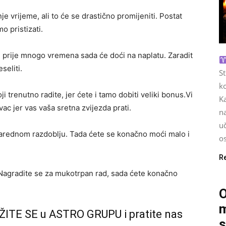
e vrijeme, ali to će se drastično promijeniti. Postat
o pristizati.
 prije mnogo vremena sada će doći na naplatu. Zaradit
seliti.
S
ko
 trenutno radite, jer ćete i tamo dobiti veliki bonus.Vi
Ka
vac jer vas vaša sretna zvijezda prati.
na
u
 narednom razdoblju. Tada ćete se konačno moći malo i
os
R
. Nagradite se za mukotrpan rad, sada ćete konačno
O
m
ŽITE SE u ASTRO GRUPU i pratite nas
s