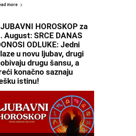
ead more
LJUBAVNI HOROSKOP za
. August: SRCE DANAS
ONOSI ODLUKE: Jedni
laze u novu ljubav, drugi
obivaju drugu šansu, a
reći konačno saznaju
ešku istinu!