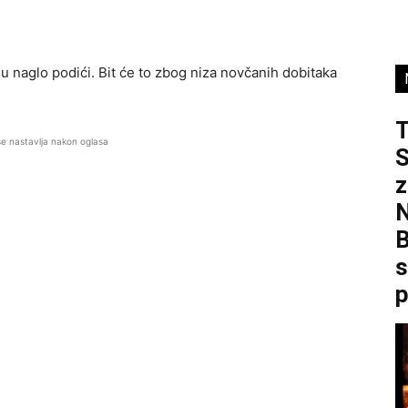
 naglo podići. Bit će to zbog niza novčanih dobitaka
se nastavlja nakon oglasa
S
z
B
s
p