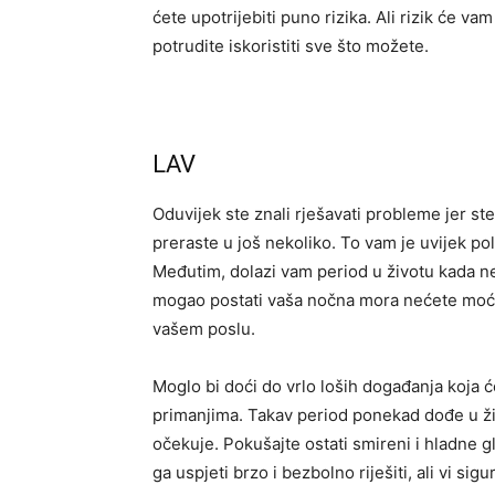
ćete upotrijebiti puno rizika. Ali rizik će vam
potrudite iskoristiti sve što možete.
LAV
Oduvijek ste znali rješavati probleme jer st
preraste u još nekoliko. To vam je uvijek po
Međutim, dolazi vam period u životu kada ne
mogao postati vaša nočna mora nećete moći ri
vašem poslu.
Moglo bi doći do vrlo loših događanja koja 
primanjima. Takav period ponekad dođe u ži
očekuje. Pokušajte ostati smireni i hladne 
ga uspjeti brzo i bezbolno riješiti, ali vi s