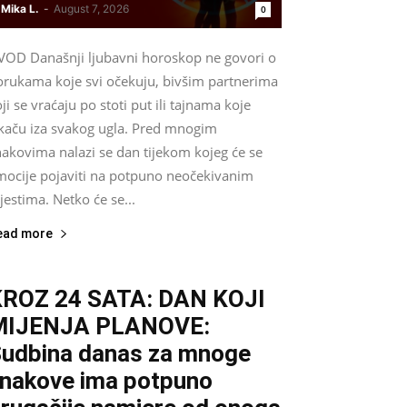
Mika L.
-
August 7, 2026
0
VOD Današnji ljubavni horoskop ne govori o
orukama koje svi očekuju, bivšim partnerima
ji se vraćaju po stoti put ili tajnama koje
skaču iza svakog ugla. Pred mnogim
nakovima nalazi se dan tijekom kojeg će se
mocije pojaviti na potpuno neočekivanim
estima. Netko će se...
ead more
ROZ 24 SATA: DAN KOJI
MIJENJA PLANOVE:
udbina danas za mnoge
nakove ima potpuno