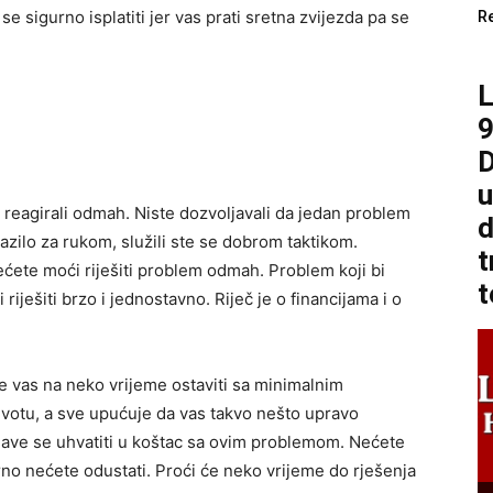
 se sigurno isplatiti jer vas prati sretna zvijezda pa se
R
9
D
u
e reagirali odmah. Niste dozvoljavali da jedan problem
d
lazilo za rukom, služili ste se dobrom taktikom.
t
ćete moći riješiti problem odmah. Problem koji bi
t
ješiti brzo i jednostavno. Riječ je o financijama i o
će vas na neko vrijeme ostaviti sa minimalnim
votu, a sve upućuje da vas takvo nešto upravo
glave se uhvatiti u koštac sa ovim problemom. Nećete
igurno nećete odustati. Proći će neko vrijeme do rješenja