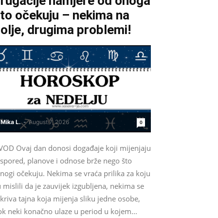
rugačije namjere od onoga
to očekuju – nekima na
olje, drugima problemi!
Mika L.
-
August 7, 2026
0
VOD Ovaj dan donosi događaje koji mijenjaju
aspored, planove i odnose brže nego što
nogi očekuju. Nekima se vraća prilika za koju
 mislili da je zauvijek izgubljena, nekima se
kriva tajna koja mijenja sliku jedne osobe,
ok neki konačno ulaze u period u kojem...