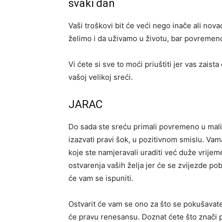
svaki dan
Vaši troškovi bit će veći nego inače ali novac
želimo i da uživamo u životu, bar povremen
Vi ćete si sve to moći priuštiti jer vas zais
vašoj velikoj sreći.
JARAC
Do sada ste sreću primali povremeno u mal
izazvati pravi šok, u pozitivnom smislu. Vam
koje ste namjeravali uraditi već duže vrijem
ostvarenja vaših želja jer će se zvijezde pobr
će vam se ispuniti.
Ostvarit će vam se ono za što se pokušavate 
će pravu renesansu. Doznat ćete što znači pr