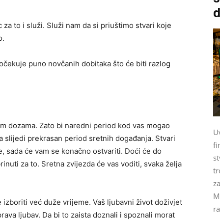
d
 za to i služi. Služi nam da si priuštimo stvari koje
o.
ta očekuje puno novčanih dobitaka što će biti razlog
im dozama. Zato bi naredni period kod vas mogao
U
a slijedi prekrasan period sretnih događanja. Stvari
fi
e, sada će vam se konačno ostvariti. Doći će do
st
inuti za to. Sretna zvijezda će vas voditi, svaka želja
tr
za
M
izboriti već duže vrijeme. Vaš ljubavni život doživjet
ra
ava ljubav. Da bi to zaista doznali i spoznali morat