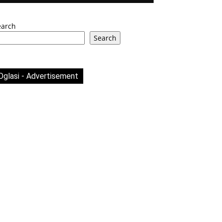
earch
Search
Oglasi - Advertisement