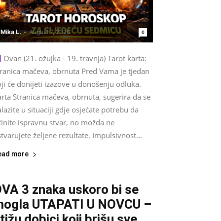
Mika L.
-
August 7, 2026
0
Ovan (21. ožujka - 19. travnja) Tarot karta:
tranica mačeva, obrnuta Pred Vama je tjedan
ji će donijeti izazove u donošenju odluka.
rta Stranica mačeva, obrnuta, sugerira da se
lazite u situaciji gdje osjećate potrebu da
činite ispravnu stvar, no možda ne
tvarujete željene rezultate. Impulsivnost...
ead more
VA 3 znaka uskoro bi se
ogla UTAPATI U NOVCU –
tižu dobici koji brišu sve