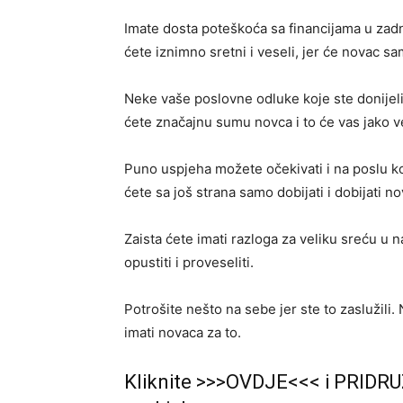
Imate dosta poteškoća sa financijama u zadnj
ćete iznimno sretni i veseli, jer će novac sam
Neke vaše poslovne odluke koje ste donijeli
ćete značajnu sumu novca i to će vas jako ve
Puno uspjeha možete očekivati i na poslu koji
ćete sa još strana samo dobijati i dobijati no
Zaista ćete imati razloga za veliku sreću u
opustiti i proveseliti.
Potrošite nešto na sebe jer ste to zaslužili
imati novaca za to.
Kliknite >>>OVDJE<<< i PRIDRU