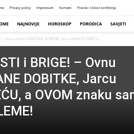
ma
Privacy policy
Impressum
Kontakt
Pravila i Uslovi korištenja
OME
NAJNOVIJE
HOROSKOP
PORODICA
SAVJETI
E! – Ovnu donosi NOVČANE DOBITKE, Jarcu NAJVEĆU SREĆU,...
TI i BRIGE! – Ovnu
NE DOBITKE, Jarcu
ĆU, a OVOM znaku sa
LEME!