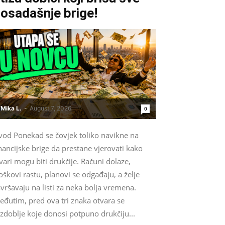
osadašnje brige!
Mika L.
-
August 7, 2026
0
vod Ponekad se čovjek toliko navikne na
nancijske brige da prestane vjerovati kako
vari mogu biti drukčije. Računi dolaze,
oškovi rastu, planovi se odgađaju, a želje
vršavaju na listi za neka bolja vremena.
eđutim, pred ova tri znaka otvara se
zdoblje koje donosi potpuno drukčiju...