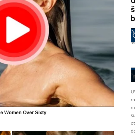
d
š
b
U
r
m
su
ot
d