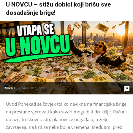
U NOVCU – stižu dobici koji brišu sve
dosadašnje brige!
Mika L.
-
August 7, 2026
0
Uvod Ponekad se čovjek toliko navikne na financijske brige
da prestane vjerovati kako stvari mogu biti drukčije. Računi
dolaze, troškovi rastu, planovi se odgađaju, a želje
završavaju na listi za neka bolja vremena. Međutim, pred