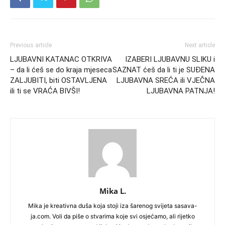
Previous article
Next article
LJUBAVNI KATANAC OTKRIVA
IZABERI LJUBAVNU SLIKU i
– da li ćeš se do kraja mjeseca
SAZNAT ćeš da li ti je SUĐENA
ZALJUBITI, biti OSTAVLJENA
LJUBAVNA SREĆA ili VJEČNA
ili ti se VRAĆA BIVŠI!
LJUBAVNA PATNJA!
Mika L.
Mika je kreativna duša koja stoji iza šarenog svijeta sasava-
ja.com. Voli da piše o stvarima koje svi osjećamo, ali rijetko