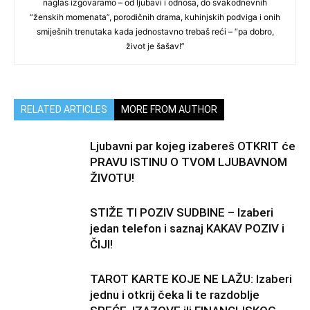
naglas izgovaramo – od ljubavi i odnosa, do svakodnevnih
“ženskih momenata”, porodičnih drama, kuhinjskih podviga i onih
smiješnih trenutaka kada jednostavno trebaš reći – “pa dobro,
život je šašav!”
RELATED ARTICLES
MORE FROM AUTHOR
Ljubavni par kojeg izabereš OTKRIT će
PRAVU ISTINU O TVOM LJUBAVNOM
ŽIVOTU!
STIŽE TI POZIV SUDBINE – Izaberi
jedan telefon i saznaj KAKAV POZIV i
ČIJI!
TAROT KARTE KOJE NE LAŽU: Izaberi
jednu i otkrij čeka li te razdoblje