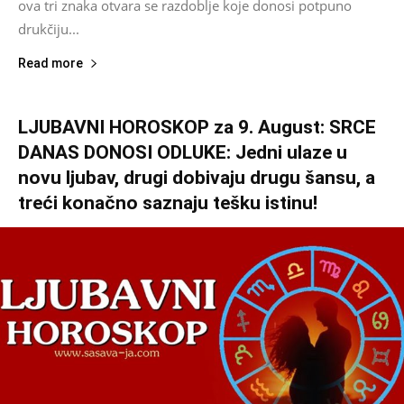
ova tri znaka otvara se razdoblje koje donosi potpuno
drukčiju...
Read more
LJUBAVNI HOROSKOP za 9. August: SRCE
DANAS DONOSI ODLUKE: Jedni ulaze u
novu ljubav, drugi dobivaju drugu šansu, a
treći konačno saznaju tešku istinu!