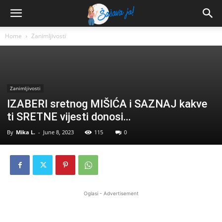
Home
Zanimljivosti
Zanimljivosti
IZABERI sretnog MIŠIĆA i SAZNAJ kakve
ti SRETNE vijesti donosi…
By
Mika L.
-
June 8, 2023
115
0
Oglasi - Advertisement