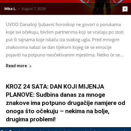
Mika L.
-
August 7, 2026
0
UVOD Današnji ljubavni horoskop ne govori o porukama
koje svi očekuju, bivšim partnerima koji se vraćaju po stoti
put ili tajnama koje iskaču iza svakog ugla. Pred mnogim
znakovima nalazi se dan tijekom kojeg će se emocije
pojaviti na potpuno neočekivanim mjestima. Netko će se...
Read more
KROZ 24 SATA: DAN KOJI MIJENJA
PLANOVE: Sudbina danas za mnoge
znakove ima potpuno drugačije namjere od
onoga što očekuju – nekima na bolje,
drugima problemi!