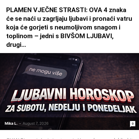
PLAMEN VJEČNE STRASTI: OVA 4 znaka
će se naći u zagrljaju ljubavi i pronaći vatru
koja će gorjeti s neumoljivom snagom i
toplinom – jedni s BIVŠOM LJUBAVI,
drugi...
Mika L.
-
August 7, 2026
0