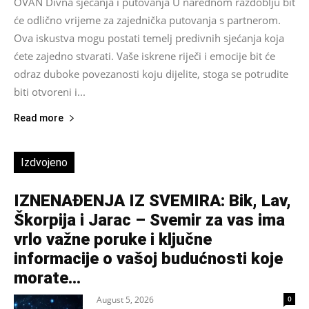
OVAN Divna sjećanja i putovanja U narednom razdoblju bit
će odlično vrijeme za zajednička putovanja s partnerom.
Ova iskustva mogu postati temelj predivnih sjećanja koja
ćete zajedno stvarati. Vaše iskrene riječi i emocije bit će
odraz duboke povezanosti koju dijelite, stoga se potrudite
biti otvoreni i...
Read more
Izdvojeno
IZNENAĐENJA IZ SVEMIRA: Bik, Lav,
Škorpija i Jarac – Svemir za vas ima
vrlo važne poruke i ključne
informacije o vašoj budućnosti koje
morate...
August 5, 2026
0