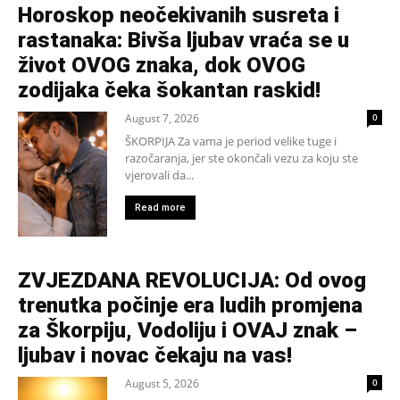
Horoskop neočekivanih susreta i
rastanaka: Bivša ljubav vraća se u
život OVOG znaka, dok OVOG
zodijaka čeka šokantan raskid!
August 7, 2026
0
ŠKORPIJA Za vama je period velike tuge i
razočaranja, jer ste okončali vezu za koju ste
vjerovali da...
Read more
ZVJEZDANA REVOLUCIJA: Od ovog
trenutka počinje era ludih promjena
za Škorpiju, Vodoliju i OVAJ znak –
ljubav i novac čekaju na vas!
August 5, 2026
0