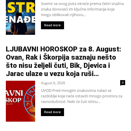
Svemir se ovog puta okreće prema četiri snažna
znaka donoseći im ključne informacije koje
mogu oblikovati njihovu...
Read more
LJUBAVNI HOROSKOP za 8. August:
Ovan, Rak i Škorpija saznaju nešto
što nisu željeli čuti, Bik, Djevica i
Jarac ulaze u vezu koja ruši...
August 6, 2026
0
UVOD Pred mnogim znakovima nalazi se
razdoblje koje neće ostaviti mnogo prostora za
ravnodušnost. Neki će čuti istinu...
Read more