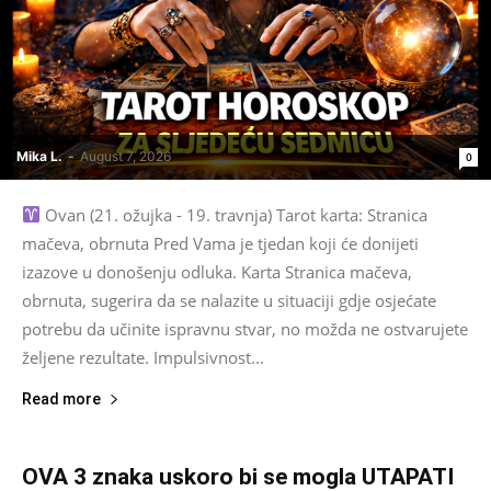
Mika L.
-
August 7, 2026
0
Ovan (21. ožujka - 19. travnja) Tarot karta: Stranica
mačeva, obrnuta Pred Vama je tjedan koji će donijeti
izazove u donošenju odluka. Karta Stranica mačeva,
obrnuta, sugerira da se nalazite u situaciji gdje osjećate
potrebu da učinite ispravnu stvar, no možda ne ostvarujete
željene rezultate. Impulsivnost...
Read more
OVA 3 znaka uskoro bi se mogla UTAPATI