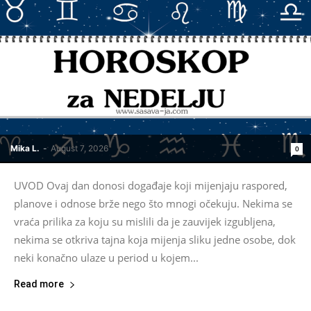
Mika L.
-
August 7, 2026
0
UVOD Ovaj dan donosi događaje koji mijenjaju raspored,
planove i odnose brže nego što mnogi očekuju. Nekima se
vraća prilika za koju su mislili da je zauvijek izgubljena,
nekima se otkriva tajna koja mijenja sliku jedne osobe, dok
neki konačno ulaze u period u kojem...
Read more