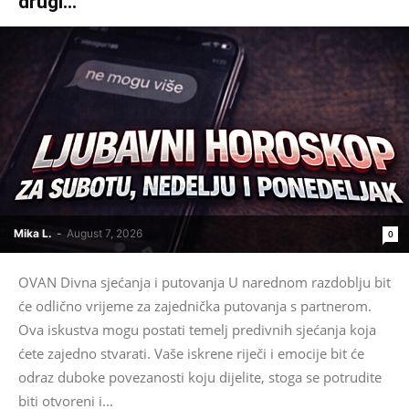
drugi...
Mika L.
-
August 7, 2026
0
OVAN Divna sjećanja i putovanja U narednom razdoblju bit
će odlično vrijeme za zajednička putovanja s partnerom.
Ova iskustva mogu postati temelj predivnih sjećanja koja
ćete zajedno stvarati. Vaše iskrene riječi i emocije bit će
odraz duboke povezanosti koju dijelite, stoga se potrudite
biti otvoreni i...