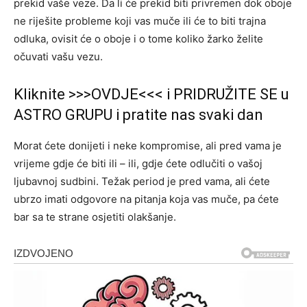
prekid vaše veze. Da li će prekid biti privremen dok oboje
ne riješite probleme koji vas muče ili će to biti trajna
odluka, ovisit će o oboje i o tome koliko žarko želite
očuvati vašu vezu.
Kliknite >>>OVDJE<<< i PRIDRUŽITE SE u
ASTRO GRUPU i pratite nas svaki dan
Morat ćete donijeti i neke kompromise, ali pred vama je
vrijeme gdje će biti ili – ili, gdje ćete odlučiti o vašoj
ljubavnoj sudbini. Težak period je pred vama, ali ćete
ubrzo imati odgovore na pitanja koja vas muče, pa ćete
bar sa te strane osjetiti olakšanje.