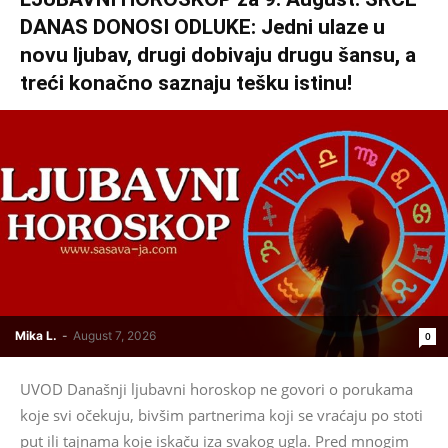
DANAS DONOSI ODLUKE: Jedni ulaze u
novu ljubav, drugi dobivaju drugu šansu, a
treći konačno saznaju tešku istinu!
Mika L.
-
August 7, 2026
0
UVOD Današnji ljubavni horoskop ne govori o porukama
koje svi očekuju, bivšim partnerima koji se vraćaju po stoti
put ili tajnama koje iskaču iza svakog ugla. Pred mnogim