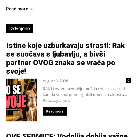
Read more
Izdvojeno
Istine koje uzburkavaju strasti: Rak
se suočava s ljubavlju, a bivši
partner OVOG znaka se vraća po
svoje!
August 3, 2026
0
RAK U ovom razdoblju možda ćete se osjećati
kao da ste potpuno izgubili dodir s realnošću...
Ponašajući se...
Read more
OVE SEDMICE: Vodolija dobija važne