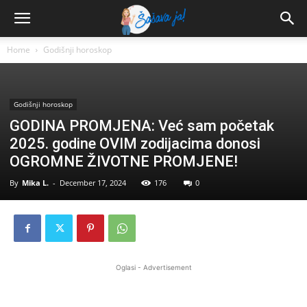
Home
Godišnji horoskop
Godišnji horoskop
GODINA PROMJENA: Već sam početak
2025. godine OVIM zodijacima donosi
OGROMNE ŽIVOTNE PROMJENE!
By
Mika L.
-
December 17, 2024
176
0
Oglasi - Advertisement