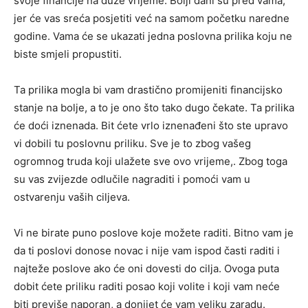
svoje financije na duže vrijeme. Bolji dani su pred vama,
jer će vas sreća posjetiti već na samom početku naredne
godine. Vama će se ukazati jedna poslovna prilika koju ne
biste smjeli propustiti.
Ta prilika mogla bi vam drastično promijeniti financijsko
stanje na bolje, a to je ono što tako dugo čekate. Ta prilika
će doći iznenada. Bit ćete vrlo iznenađeni što ste upravo
vi dobili tu poslovnu priliku. Sve je to zbog vašeg
ogromnog truda koji ulažete sve ovo vrijeme,. Zbog toga
su vas zvijezde odlučile nagraditi i pomoći vam u
ostvarenju vaših ciljeva.
Vi ne birate puno poslove koje možete raditi. Bitno vam je
da ti poslovi donose novac i nije vam ispod časti raditi i
najteže poslove ako će oni dovesti do cilja. Ovoga puta
dobit ćete priliku raditi posao koji volite i koji vam neće
biti previše naporan, a donijet će vam veliku zaradu.