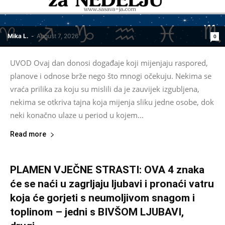
Mika L.
-
August 7, 2026
0
UVOD Ovaj dan donosi događaje koji mijenjaju raspored,
planove i odnose brže nego što mnogi očekuju. Nekima se
vraća prilika za koju su mislili da je zauvijek izgubljena,
nekima se otkriva tajna koja mijenja sliku jedne osobe, dok
neki konačno ulaze u period u kojem...
Read more
PLAMEN VJEČNE STRASTI: OVA 4 znaka
će se naći u zagrljaju ljubavi i pronaći vatru
koja će gorjeti s neumoljivom snagom i
toplinom – jedni s BIVŠOM LJUBAVI,