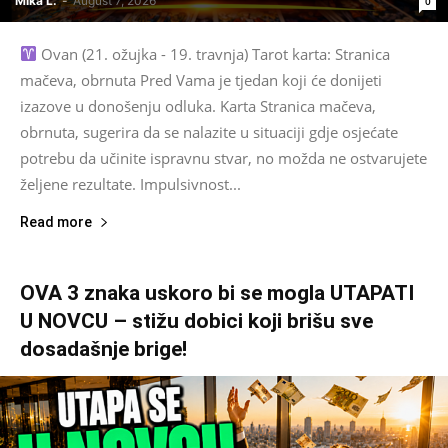
Mika L.
-
August 7, 2026
0
Ovan (21. ožujka - 19. travnja) Tarot karta: Stranica
mačeva, obrnuta Pred Vama je tjedan koji će donijeti
izazove u donošenju odluka. Karta Stranica mačeva,
obrnuta, sugerira da se nalazite u situaciji gdje osjećate
potrebu da učinite ispravnu stvar, no možda ne ostvarujete
željene rezultate. Impulsivnost...
Read more
OVA 3 znaka uskoro bi se mogla UTAPATI
U NOVCU – stižu dobici koji brišu sve
dosadašnje brige!