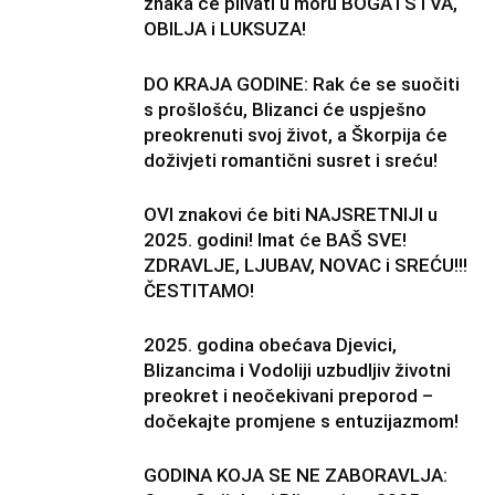
znaka će plivati u moru BOGATSTVA,
OBILJA i LUKSUZA!
DO KRAJA GODINE: Rak će se suočiti
s prošlošću, Blizanci će uspješno
preokrenuti svoj život, a Škorpija će
doživjeti romantični susret i sreću!
OVI znakovi će biti NAJSRETNIJI u
2025. godini! Imat će BAŠ SVE!
ZDRAVLJE, LJUBAV, NOVAC i SREĆU!!!
ČESTITAMO!
2025. godina obećava Djevici,
Blizancima i Vodoliji uzbudljiv životni
preokret i neočekivani preporod –
dočekajte promjene s entuzijazmom!
GODINA KOJA SE NE ZABORAVLJA: