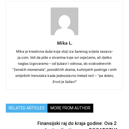
Mika L.
Mika je kreativna duša koja stoji iza šarenog svijeta sasava-
ja.com. Voli da piše o stvarima koje svi osjećamo, ali rijetko
naglas izgovaramo – od ljubavi i odnosa, do svakodnevnih
“ženskih momenata”, porodičnih drama, kuhinjskih podviga i onih
smiješnih trenutaka kada jednostavno trebaš reći – “pa dobro,
život je šašav!”
RELATED ARTICLES
MORE FROM AUTHOR
Finansijski raj do kraja godine: Ova 2