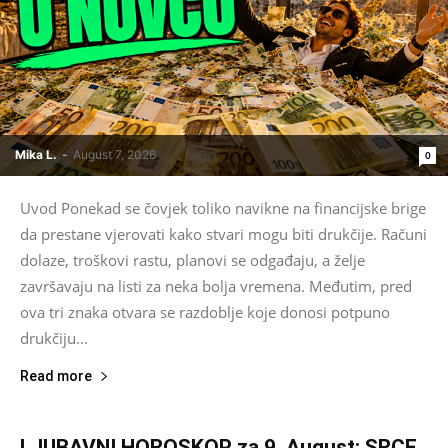
Mika L.
-
August 7, 2026
0
Uvod Ponekad se čovjek toliko navikne na financijske brige
da prestane vjerovati kako stvari mogu biti drukčije. Računi
dolaze, troškovi rastu, planovi se odgađaju, a želje
završavaju na listi za neka bolja vremena. Međutim, pred
ova tri znaka otvara se razdoblje koje donosi potpuno
drukčiju...
Read more
LJUBAVNI HOROSKOP za 9. August: SRCE