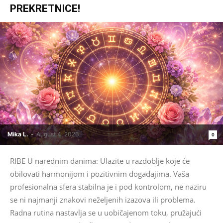
PREKRETNICE!
Mika L.
-
August 4, 2026
0
RIBE U narednim danima: Ulazite u razdoblje koje će
obilovati harmonijom i pozitivnim događajima. Vaša
profesionalna sfera stabilna je i pod kontrolom, ne naziru
se ni najmanji znakovi neželjenih izazova ili problema.
Radna rutina nastavlja se u uobičajenom toku, pružajući