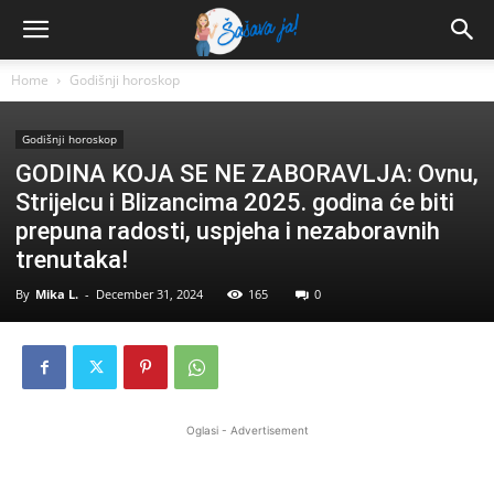
Home
Godišnji horoskop
Godišnji horoskop
GODINA KOJA SE NE ZABORAVLJA: Ovnu,
Strijelcu i Blizancima 2025. godina će biti
prepuna radosti, uspjeha i nezaboravnih
trenutaka!
By
Mika L.
-
December 31, 2024
165
0
Oglasi - Advertisement