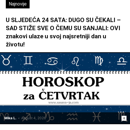
Najnovije
U SLJEDEĆA 24 SATA: DUGO SU ČEKALI –
SAD STIŽE SVE O ČEMU SU SANJALI: OVI
znakovi ulaze u svoj najsretniji dan u
životu!
Mika L.
-
August 4, 2026
0