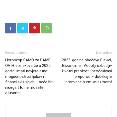
Previous article
Next article
Horoskop SAMO za DAME:
2025. godina obećava Djevici,
OVIH 5 znakova će u 2025.
Blizancima i Vodoliji uzbudljiv
godini imati nevjerojatne
životni preokret i neočekivani
mogućnosti za ljubav i
preporod – dočekajte
financijski uspjeh – neće biti
promjene s entuzijazmom!
ničega što ne možete
ostvariti!