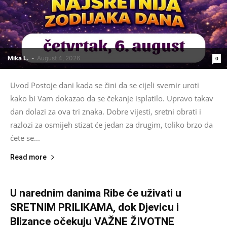
Mika L.
-
August 4, 2026
0
Uvod Postoje dani kada se čini da se cijeli svemir uroti
kako bi Vam dokazao da se čekanje isplatilo. Upravo takav
dan dolazi za ova tri znaka. Dobre vijesti, sretni obrati i
razlozi za osmijeh stizat će jedan za drugim, toliko brzo da
ćete se...
Read more
U narednim danima Ribe će uživati u
SRETNIM PRILIKAMA, dok Djevicu i
Blizance očekuju VAŽNE ŽIVOTNE