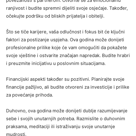
povezanosti s partnerom. Otvorite se za emocionalnu
ranjivost i budite spremni dijeliti svoje osjećaje. Također,
očekujte podršku od bliskih prijatelja i obitelji.
Što se tiče karijere, vaša odlučnost i fokus bit će ključni
faktori za postizanje uspjeha. Ova godina može donijeti
profesionalne prilike koje će vam omogućiti da pokažete
svoje vještine i ostvarite značajan napredak. Budite hrabri
i preuzmite inicijativu u poslovnim situacijama.
Financijski aspekti također su pozitivni. Planirajte svoje
financije pažljivo, ali budite otvoreni za investicije i prilike
za povećanje prihoda.
Duhovno, ova godina može donijeti dublje razumijevanje
sebe i svojih unutarnjih potreba. Razmislite o duhovnim
praksama, meditaciji ili istraživanju svoje unutarnje
mudrosti.