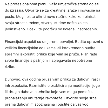
Na profesionalnom planu, vaša umjetnička strana dolazi
do izražaja. Otvorite se za kreativne izraze i inovacije na
poslu. Mogli biste otkriti nove načine kako kombinirati
svoju strast s radom, stvarajući time nešto zaista
jedinstveno. Očekujte podršku od kolega i nadređenih.
Financijski aspekti su umjereno povoljni. Budite oprezni s
velikim financijskim odlukama, ali istovremeno budite
spremni iskoristiti prilike koje vam se pruže. Planirajte
svoje financije s pažnjom i izbjegavajte nepotrebne
rizike.
Duhovno, ova godina pruža vam priliku za duhovni rast i
introspekciju. Razmislite o prakticiranju meditacije, joge
ili drugih duhovnih tehnika koje vam mogu pomoći u
pronalaženju unutarnje ravnoteže. Otvorite svoje srce
prema duhovnim spoznajama i pustite da vas vodi