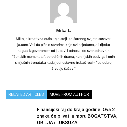
Mika L.
Mika je kreativna duša koja stoji iza šarenog svijeta sasava-
ja.com. Voli da piše o stvarima koje svi osjećamo, ali rijetko
naglas izgovaramo – od ljubavi i odnosa, do svakodnevnih
“ženskih momenata”, porodičnih drama, kuhinjskih podviga i onih
smiješnih trenutaka kada jednostavno trebaš reći – “pa dobro,
život je šašav!”
RELATED ARTICLES
MORE FROM AUTHOR
Finansijski raj do kraja godine: Ova 2
znaka će plivati u moru BOGATSTVA,
OBILJA i LUKSUZA!