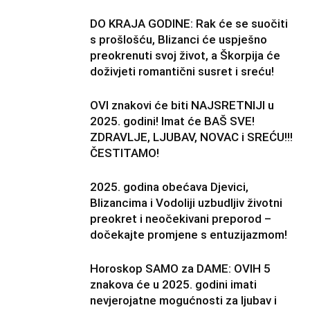
DO KRAJA GODINE: Rak će se suočiti
s prošlošću, Blizanci će uspješno
preokrenuti svoj život, a Škorpija će
doživjeti romantični susret i sreću!
OVI znakovi će biti NAJSRETNIJI u
2025. godini! Imat će BAŠ SVE!
ZDRAVLJE, LJUBAV, NOVAC i SREĆU!!!
ČESTITAMO!
2025. godina obećava Djevici,
Blizancima i Vodoliji uzbudljiv životni
preokret i neočekivani preporod –
dočekajte promjene s entuzijazmom!
Horoskop SAMO za DAME: OVIH 5
znakova će u 2025. godini imati
nevjerojatne mogućnosti za ljubav i