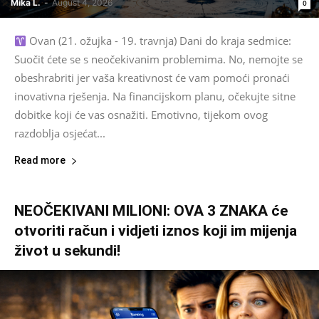
Mika L.
-
August 4, 2026
0
Ovan (21. ožujka - 19. travnja) Dani do kraja sedmice:
Suočit ćete se s neočekivanim problemima. No, nemojte se
obeshrabriti jer vaša kreativnost će vam pomoći pronaći
inovativna rješenja. Na financijskom planu, očekujte sitne
dobitke koji će vas osnažiti. Emotivno, tijekom ovog
razdoblja osjećat...
Read more
NEOČEKIVANI MILIONI: OVA 3 ZNAKA će
otvoriti račun i vidjeti iznos koji im mijenja
život u sekundi!