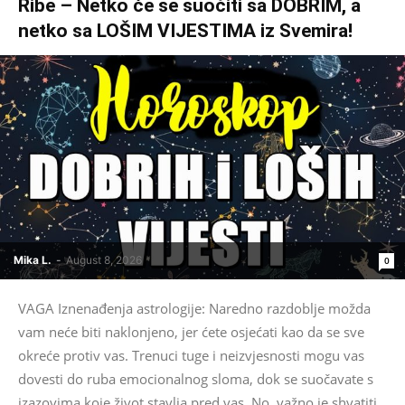
Ribe – Netko će se suočiti sa DOBRIM, a
netko sa LOŠIM VIJESTIMA iz Svemira!
Mika L.
-
August 8, 2026
0
VAGA Iznenađenja astrologije: Naredno razdoblje možda
vam neće biti naklonjeno, jer ćete osjećati kao da se sve
okreće protiv vas. Trenuci tuge i neizvjesnosti mogu vas
dovesti do ruba emocionalnog sloma, dok se suočavate s
izazovima koje život stavlja pred vas. No, važno je shvatiti