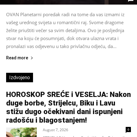
OVAN Planetarni poredak radi na tome da vas izmami iz
vašeg urednog svijeta u romantični raj. Svome dragome
želite priuštiti večer sa svim detaljima. Ovo je posljednja
stvar na koju će posumnjati, dok otvara ulazna vrata i
pronalazi vas odjevenu u tako privlačnu odjeću, da...
Read more
Izdvojeno
HOROSKOP SREĆE i VESELJA: Nakon
duge borbe, Strijelcu, Biku i Lavu
stižu dugo očekivani dani ispunjeni
radošću i blagostanjem!
August 7, 2026
0