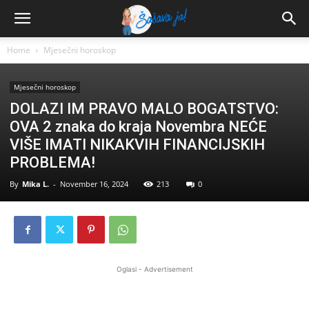
Home
Mjesečni horoskop
Mjesečni horoskop
DOLAZI IM PRAVO MALO BOGATSTVO:
OVA 2 znaka do kraja Novembra NEĆE
VIŠE IMATI NIKAKVIH FINANCIJSKIH
PROBLEMA!
By
Mika L.
-
November 16, 2024
213
0
Oglasi - Advertisement