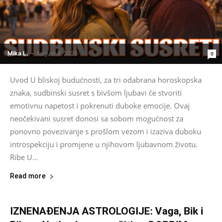
Mika L.
-
August 8, 2026
0
Uvod U bliskoj budućnosti, za tri odabrana horoskopska
znaka, sudbinski susret s bivšom ljubavi će stvoriti
emotivnu napetost i pokrenuti duboke emocije. Ovaj
neočekivani susret donosi sa sobom mogućnost za
ponovno povezivanje s prošlom vezom i izaziva duboku
introspekciju i promjene u njihovom ljubavnom životu.
Ribe U...
Read more
IZNENAĐENJA ASTROLOGIJE: Vaga, Bik i