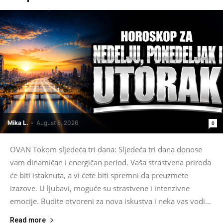
Mika L.
-
August 8, 2026
0
OVAN Tokom sljedeća tri dana: Sljedeća tri dana donose
vam dinamičan i energičan period. Vaša strastvena priroda
će biti istaknuta, a vi ćete biti spremni da preuzmete
izazove. U ljubavi, moguće su strastvene i intenzivne
emocije. Budite otvoreni za nova iskustva i neka vas vodi...
Read more