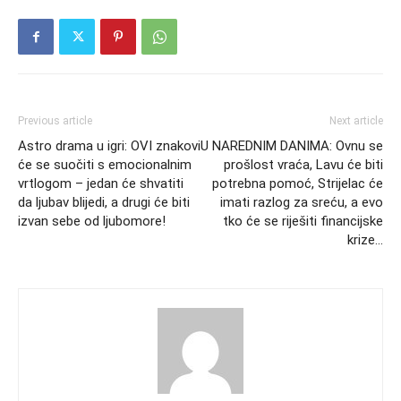
Previous article
Next article
Astro drama u igri: OVI znakovi
U NAREDNIM DANIMA: Ovnu se
će se suočiti s emocionalnim
prošlost vraća, Lavu će biti
vrtlogom – jedan će shvatiti
potrebna pomoć, Strijelac će
da ljubav blijedi, a drugi će biti
imati razlog za sreću, a evo
izvan sebe od ljubomore!
tko će se riješiti financijske
krize…