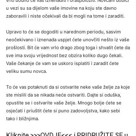
vrlo uodno će vas iznenaditi i oraspoložiti. Novčani dobici
u vezi su sa dijelom vaše imovine na koju ste davno
zaboravili i niste očekivali da bi mogli na tome i zaraditi.
Upravo to će se dogoditi u narednom periodu, sasvim
neočekivano i iznenada uspjet ćete unovčiti nešto iz vaše
prošlosti. Bit će vam vrlo drago zbog toga i shvatit ćete da
sve ima svoju vrijednost bez obzira koliko dugo čekali.
Vaše čekanje će vam se uskoro isplatiti i zaradit ćete
veliku sumu novca.
To će vas potaknuti da si ostvarite neke vaše želje za koje
ste mislili da se nikada neće ostvariti. Dajte si oduška,
opustite se i ostvarite vaše želje. Mnogo bolje ćete se
osjećati i priuštit ćete si puno zadovoljstva, kako sebi
tako i bližnjima.
Kliknite >>>OVDJE<<< i PRIDRUŽITE SE u