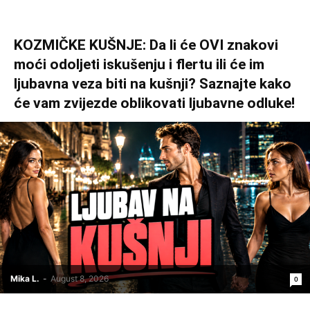
KOZMIČKE KUŠNJE: Da li će OVI znakovi
moći odoljeti iskušenju i flertu ili će im
ljubavna veza biti na kušnji? Saznajte kako
će vam zvijezde oblikovati ljubavne odluke!
Mika L.
-
August 8, 2026
0