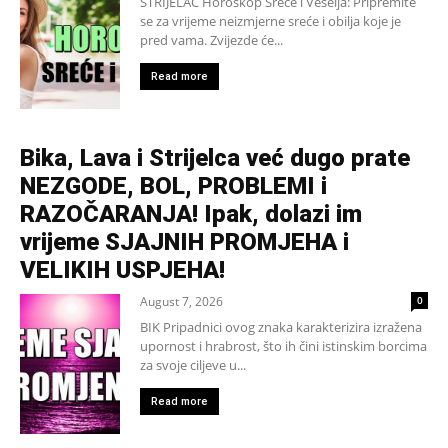
STRIJELAC Horoskop Sreće i Veselja: Pripremite
se za vrijeme neizmjerne sreće i obilja koje je
pred vama. Zvijezde će...
Read more
Bika, Lava i Strijelca već dugo prate
NEZGODE, BOL, PROBLEMI i
RAZOČARANJA! Ipak, dolazi im
vrijeme SJAJNIH PROMJEHA i
VELIKIH USPJEHA!
August 7, 2026
0
BIK Pripadnici ovog znaka karakterizira izražena
upornost i hrabrost, što ih čini istinskim borcima
za svoje ciljeve u...
Read more