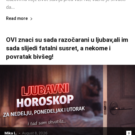
da...
Read more
OVI znaci su sada razočarani u ljubav,ali im
sada slijedi fatalni susret, a nekome i
povratak bivšeg!
Mika L.
-
August 8, 2026
0