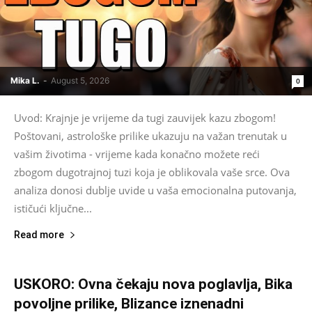
Mika L.
-
August 5, 2026
0
Uvod: Krajnje je vrijeme da tugi zauvijek kazu zbogom!
Poštovani, astrološke prilike ukazuju na važan trenutak u
vašim životima - vrijeme kada konačno možete reći
zbogom dugotrajnoj tuzi koja je oblikovala vaše srce. Ova
analiza donosi dublje uvide u vaša emocionalna putovanja,
ističući ključne...
Read more
USKORO: Ovna čekaju nova poglavlja, Bika
povoljne prilike, Blizance iznenadni