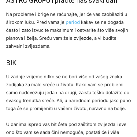
ASTRO GRUPU i pratite nas svaki dan
Na probleme i brige ne računajte, jer će vas zaobilaziti u
širokom luku. Pred vama je
period
kakav se ne događa
često i zato izvucite maksimum i ostvarite što više svojih
planova i želja. Sreću vam žele zvijezde, a vi budite
zahvalni zvijezdama.
BIK
U zadnje vrijeme nitko se ne bori više od vašeg znaka
zodijaka za malo sreće u životu. Kako vam se problemi
samo nadovezuju jedan na drugi, zaista teško dolazite do
svakog trenutka sreće. Ali, u narednom periodu jako puno
toga će se promijeniti u vašem životu, naravno na bolje.
U danima ispred vas bit ćete pod zaštitom zvijezda i sve
ono što vam se sada čini nemoguće, postati će i više