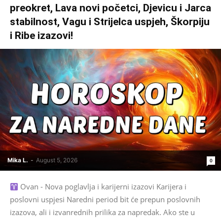
preokret, Lava novi početci, Djevicu i Jarca
stabilnost, Vagu i Strijelca uspjeh, Škorpiju
i Ribe izazovi!
Mika L.
-
August 5, 2026
0
Ovan - Nova poglavlja i karijerni izazovi Karijera i
poslovni uspjesi Naredni period bit će prepun poslovnih
izazova, ali i izvanrednih prilika za napredak. Ako ste u