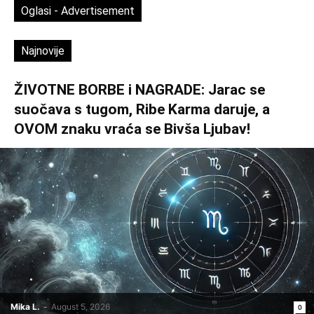
Oglasi - Advertisement
Najnovije
ŽIVOTNE BORBE i NAGRADE: Jarac se
suočava s tugom, Ribe Karma daruje, a
OVOM znaku vraća se Bivša Ljubav!
Mika L.
-
August 5, 2026
0