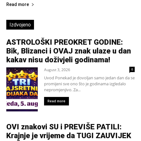
Read more
Izdvojeno
ASTROLOŠKI PREOKRET GODINE:
Bik, Blizanci i OVAJ znak ulaze u dan
kakav nisu doživjeli godinama!
August 3, 2026
0
Uvod Ponekad je dovoljan samo jedan dan da se
promijeni sve ono što je godinama izgledalo
nepromjenjivo. Za...
Read more
OVI znakovi SU i PREVIŠE PATILI:
Krajnje je vrijeme da TUGI ZAUVIJEK