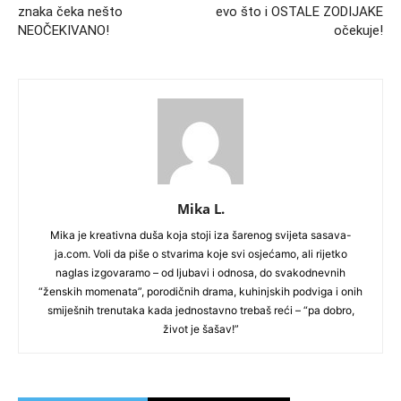
znaka čeka nešto
evo što i OSTALE ZODIJAKE
NEOČEKIVANO!
očekuje!
Mika L.
Mika je kreativna duša koja stoji iza šarenog svijeta sasava-
ja.com. Voli da piše o stvarima koje svi osjećamo, ali rijetko
naglas izgovaramo – od ljubavi i odnosa, do svakodnevnih
“ženskih momenata”, porodičnih drama, kuhinjskih podviga i onih
smiješnih trenutaka kada jednostavno trebaš reći – “pa dobro,
život je šašav!”