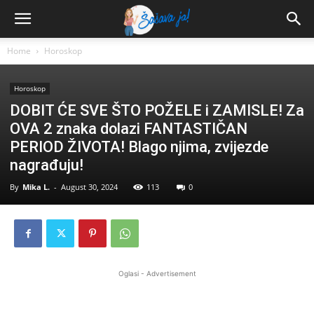
Home
Horoskop
Horoskop
DOBIT ĆE SVE ŠTO POŽELE i ZAMISLE! Za
OVA 2 znaka dolazi FANTASTIČAN
PERIOD ŽIVOTA! Blago njima, zvijezde
nagrađuju!
By
Mika L.
-
August 30, 2024
113
0
Oglasi - Advertisement