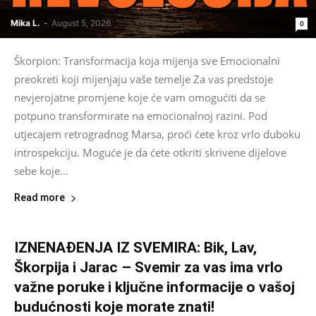
Mika L.
-
August 5, 2026
0
Škorpion: Transformacija koja mijenja sve Emocionalni
preokreti koji mijenjaju vaše temelje Za vas predstoje
nevjerojatne promjene koje će vam omogućiti da se
potpuno transformirate na emocionalnoj razini. Pod
utjecajem retrogradnog Marsa, proći ćete kroz vrlo duboku
introspekciju. Moguće je da ćete otkriti skrivene dijelove
sebe koje...
Read more
IZNENAĐENJA IZ SVEMIRA: Bik, Lav,
Škorpija i Jarac – Svemir za vas ima vrlo
važne poruke i ključne informacije o vašoj
budućnosti koje morate znati!