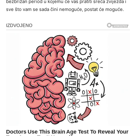
bezbrižan period u kojemu će vas pratiti sreća zvijezda i
sve što vam se sada čini nemoguće, postat će moguće.