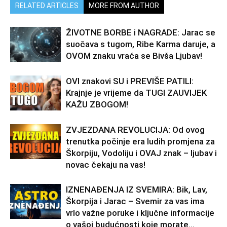
RELATED ARTICLES
MORE FROM AUTHOR
ŽIVOTNE BORBE i NAGRADE: Jarac se
suočava s tugom, Ribe Karma daruje, a
OVOM znaku vraća se Bivša Ljubav!
OVI znakovi SU i PREVIŠE PATILI:
Krajnje je vrijeme da TUGI ZAUVIJEK
KAŽU ZBOGOM!
ZVJEZDANA REVOLUCIJA: Od ovog
trenutka počinje era ludih promjena za
Škorpiju, Vodoliju i OVAJ znak – ljubav i
novac čekaju na vas!
IZNENAĐENJA IZ SVEMIRA: Bik, Lav,
Škorpija i Jarac – Svemir za vas ima
vrlo važne poruke i ključne informacije
o vašoj budućnosti koje morate...