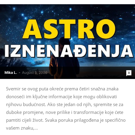
Mika L.
-
August 5, 2026
0
Svemir se ovog puta okreće prema četiri snažna znaka
donoseći im ključne informacije koje mogu oblikovati
njihovu budućnost. Ako ste jedan od njih, spremite se za
duboke promjene, nove prilike i transformacije koje ćete
pamtiti cijeli život. Svaka poruka prilagođena je specifično
vašem znaku,...