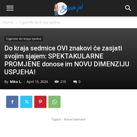
Home
Ciganski do kraja tjedna
Ciganski do kraja tjedna
Do kraja sedmice OVI znakovi će zasjati
svojim sjajem: SPEKTAKULARNE
PROMJENE donose im NOVU DIMENZIJU
USPJEHA!
By
Mika L.
-
April 15, 2024
210
0
Oglasi - Advertisement