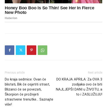
Previous article
Next article
Do kraja sedmice: Ovan će
DO KRAJA APRILA: Za OVA 3
blistati, Bik će osjetiti strast,
zodijaka ovo će biti
Blizanci će se povezati,
NAJLJEPŠI DANI u ŽIVOTU, a
Škorpion će proživjeti
to i ZASLUŽUJU!
strastvene trenutke… Saznajte
više!