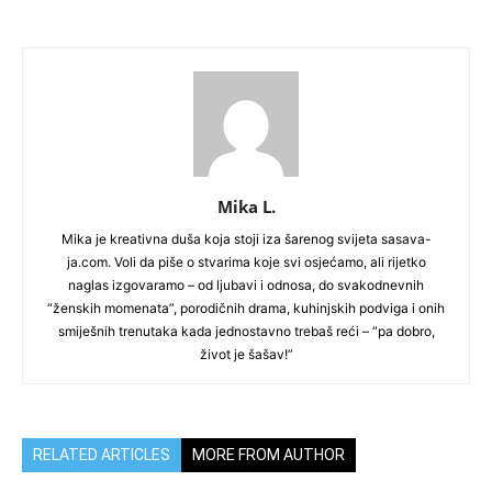
Mika L.
Mika je kreativna duša koja stoji iza šarenog svijeta sasava-
ja.com. Voli da piše o stvarima koje svi osjećamo, ali rijetko
naglas izgovaramo – od ljubavi i odnosa, do svakodnevnih
“ženskih momenata”, porodičnih drama, kuhinjskih podviga i onih
smiješnih trenutaka kada jednostavno trebaš reći – “pa dobro,
život je šašav!”
RELATED ARTICLES
MORE FROM AUTHOR