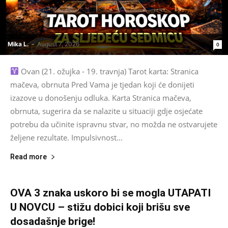
Mika L.
-
August 7, 2026
0
Ovan (21. ožujka - 19. travnja) Tarot karta: Stranica
mačeva, obrnuta Pred Vama je tjedan koji će donijeti
izazove u donošenju odluka. Karta Stranica mačeva,
obrnuta, sugerira da se nalazite u situaciji gdje osjećate
potrebu da učinite ispravnu stvar, no možda ne ostvarujete
željene rezultate. Impulsivnost...
Read more
OVA 3 znaka uskoro bi se mogla UTAPATI
U NOVCU – stižu dobici koji brišu sve
dosadašnje brige!