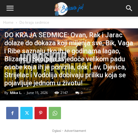
Home
Do kraja sedmice
Do kraja sedmice
DO KRAJA SEDMICE: Ovan, Rak i Jarac
dolaze do dokaza koji mijenja sve, Bik, Vaga
i Ribe saznaju tko ih je godinama lagao,
Blizanci i Škorpija svjedoče velikom padu
osobe koja ih je ponizila, dok Lav, Djevica,
Strijelac i Vodolija dobivaju priliku koja se
pojavljuje jednom u životu!
By
Mika L.
-
June 15, 2026
2147
0
Oglasi - Advertisement