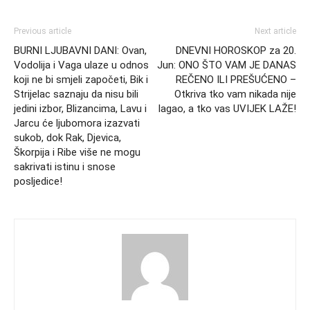
Previous article
Next article
BURNI LJUBAVNI DANI: Ovan,
DNEVNI HOROSKOP za 20.
Vodolija i Vaga ulaze u odnos
Jun: ONO ŠTO VAM JE DANAS
koji ne bi smjeli započeti, Bik i
REČENO ILI PREŠUĆENO –
Strijelac saznaju da nisu bili
Otkriva tko vam nikada nije
jedini izbor, Blizancima, Lavu i
lagao, a tko vas UVIJEK LAŽE!
Jarcu će ljubomora izazvati
sukob, dok Rak, Djevica,
Škorpija i Ribe više ne mogu
sakrivati istinu i snose
posljedice!