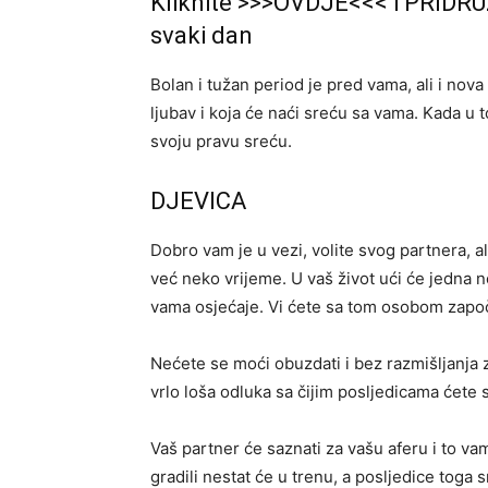
Kliknite >>>OVDJE<<< i PRIDRU
svaki dan
Bolan i tužan period je pred vama, ali i nova
ljubav i koja će naći sreću sa vama. Kada u 
svoju pravu sreću.
DJEVICA
Dobro vam je u vezi, volite svog partnera, a
već neko vrijeme. U vaš život ući će jedna 
vama osjećaje. Vi ćete sa tom osobom započe
Nećete se moći obuzdati i bez razmišljanja z
vrlo loša odluka sa čijim posljedicama ćete s
Vaš partner će saznati za vašu aferu i to v
gradili nestat će u trenu, a posljedice toga s