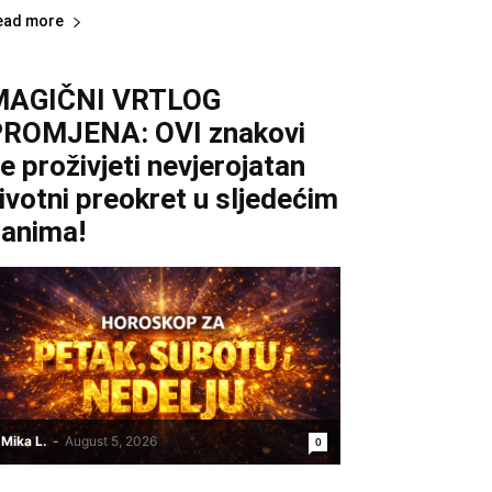
ead more
MAGIČNI VRTLOG
ROMJENA: OVI znakovi
e proživjeti nevjerojatan
ivotni preokret u sljedećim
anima!
Mika L.
-
August 5, 2026
0