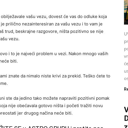
u obilježavale vašu vezu, dovest će vas do odluke koja
 je prilično nezainteresiran za vašu vezu i to vam je
š trud, beskrajne razgovore, ništa pozitivno se nije
U
vašu vezu.
p
po
ovo i to je najveći problem u vezi. Nakon mnogo vaših
v
neće biti.
će
us
ami znate da nimalo niste krivi za prekid. Teško ćete to
o
jeme.
R
jesni ste da jedino tako možete napraviti pozitivni pomak
oja nije obećavala gotovo ništa i početi tražiti novu
V
reostati jer drugog načina neće biti.
z