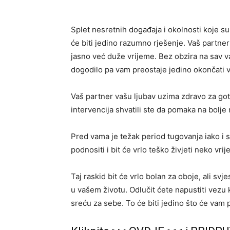
Splet nesretnih događaja i okolnosti koje s
će biti jedino razumno rješenje. Vaš partner
jasno već duže vrijeme. Bez obzira na sav va
dogodilo pa vam preostaje jedino okončati 
Vaš partner vašu ljubav uzima zdravo za got
intervencija shvatili ste da pomaka na bolje 
Pred vama je težak period tugovanja iako i s
podnositi i bit će vrlo teško živjeti neko vri
Taj raskid bit će vrlo bolan za oboje, ali sv
u vašem životu. Odlučit ćete napustiti vezu k
sreću za sebe. To će biti jedino što će vam p