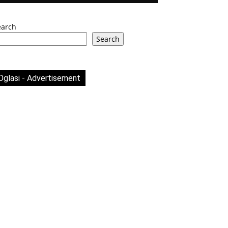
earch
Search
Oglasi - Advertisement