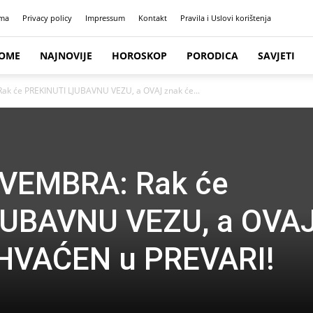
ma
Privacy policy
Impressum
Kontakt
Pravila i Uslovi korištenja
OME
NAJNOVIJE
HOROSKOP
PORODICA
SAVJETI
k će PREKINUTI LJUBAVNU VEZU, a OVAJ znak će...
VEMBRA: Rak će
JUBAVNU VEZU, a OVA
 UHVAĆEN u PREVARI!