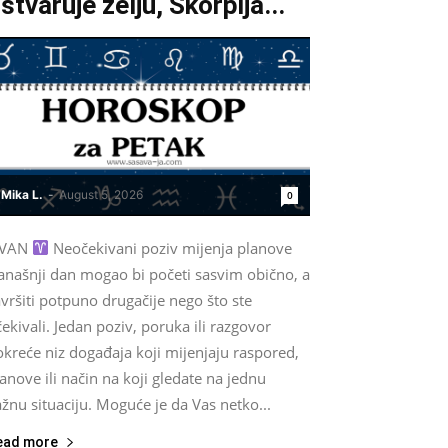
stvaruje želju, Škorpija...
Mika L.
-
August 5, 2026
0
VAN
Neočekivani poziv mijenja planove
anašnji dan mogao bi početi sasvim obično, a
vršiti potpuno drugačije nego što ste
ekivali. Jedan poziv, poruka ili razgovor
kreće niz događaja koji mijenjaju raspored,
anove ili način na koji gledate na jednu
žnu situaciju. Moguće je da Vas netko...
ead more