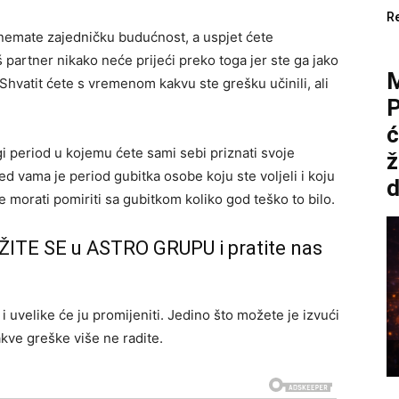
R
 nemate zajedničku budućnost, a uspjet ćete
aš partner nikako neće prijeći preko toga jer ste ga jako
 Shvatit ćete s vremenom kakvu ste grešku učinili, ali
P
ć
gi period u kojemu ćete sami sebi priznati svoje
ž
red vama je period gubitka osobe koju ste voljeli i koju
d
se morati pomiriti sa gubitkom koliko god teško to bilo.
ŽITE SE u ASTRO GRUPU i pratite nas
i uvelike će ju promijeniti. Jedino što možete je izvući
kve greške više ne radite.