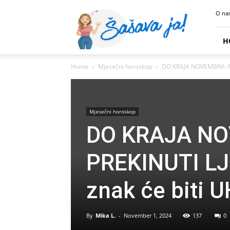
Sasava
O na
Ja
H
Home
Mjesečni horoskop
DO KRAJA NOVEMBRA: Ra
Mjesečni horoskop
DO KRAJA NO
PREKINUTI L
znak će biti
By
Mika L.
-
November 1, 2024
137
0