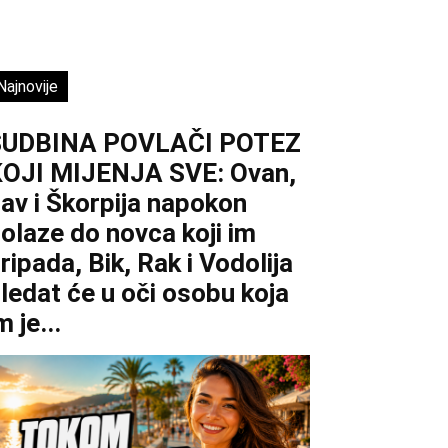
Najnovije
SUDBINA POVLAČI POTEZ
OJI MIJENJA SVE: Ovan,
av i Škorpija napokon
olaze do novca koji im
ripada, Bik, Rak i Vodolija
ledat će u oči osobu koja
m je...