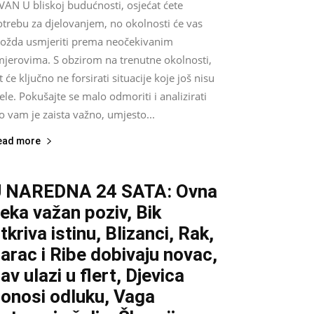
VAN U bliskoj budućnosti, osjećat ćete
otrebu za djelovanjem, no okolnosti će vas
ožda usmjeriti prema neočekivanim
mjerovima. S obzirom na trenutne okolnosti,
t će ključno ne forsirati situacije koje još nisu
ele. Pokušajte se malo odmoriti i analizirati
o vam je zaista važno, umjesto...
ead more
U NAREDNA 24 SATA: Ovna
eka važan poziv, Bik
tkriva istinu, Blizanci, Rak,
arac i Ribe dobivaju novac,
av ulazi u flert, Djevica
onosi odluku, Vaga