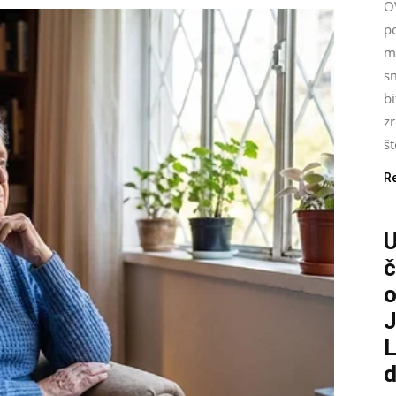
O
p
m
s
bi
zr
št
R
č
o
J
L
d