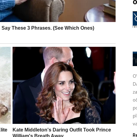
o
O
D
za
oč
po
pl
va
R