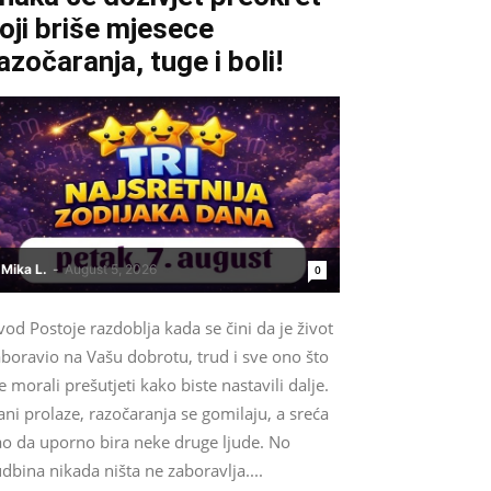
oji briše mjesece
azočaranja, tuge i boli!
Mika L.
-
August 5, 2026
0
od Postoje razdoblja kada se čini da je život
boravio na Vašu dobrotu, trud i sve ono što
e morali prešutjeti kako biste nastavili dalje.
ni prolaze, razočaranja se gomilaju, a sreća
ao da uporno bira neke druge ljude. No
dbina nikada ništa ne zaboravlja....