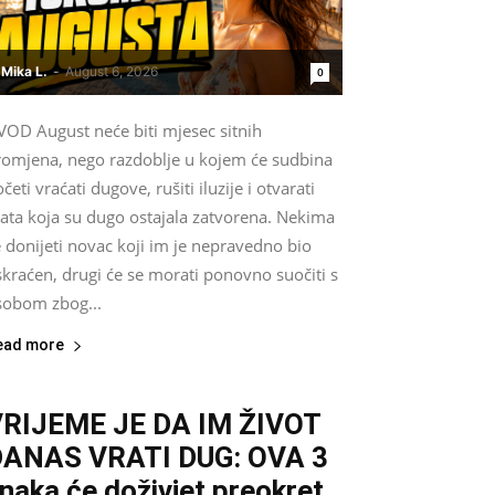
Mika L.
-
August 6, 2026
0
VOD August neće biti mjesec sitnih
romjena, nego razdoblje u kojem će sudbina
četi vraćati dugove, rušiti iluzije i otvarati
rata koja su dugo ostajala zatvorena. Nekima
 donijeti novac koji im je nepravedno bio
kraćen, drugi će se morati ponovno suočiti s
sobom zbog...
ead more
RIJEME JE DA IM ŽIVOT
DANAS VRATI DUG: OVA 3
naka će doživjet preokret