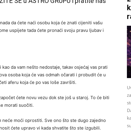
ŽITE SE u ASTRO GRUPU i pratite nas
k
r
 nada da ćete naći osobu koja će znati cijeniti vašu
tome uspijete tada ćete pronaći svoju pravu ljubav i
li kao da vam nešto nedostaje, takav osjećaj vas prati
nova osoba koja će vas odmah očarati i probudit će u
ti aferu koja će po vas loše završiti.
Uv
za
apočet ćete novu vezu dok ste još u staroj. To će biti
st
e morati suočiti.
Da
k
am neće moći oprostiti. Sve ono što ste dugo zajedno
su
nosit ćete upravo vi kada shvatite što ste izgubili.