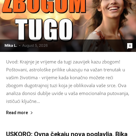
Mika L.
-
August 5, 2026
0
Uvod: Krajnje je vrijeme da tugi zauvijek kazu zbogom!
Poštovani, astrološke prilike ukazuju na važan trenutak u
vašim životima - vrijeme kada konačno možete reći
zbogom dugotrajnoj tuzi koja je oblikovala vaše srce. Ova
analiza donosi dublje uvide u vaša emocionalna putovanja,
ističući ključne...
Read more
USKORO: Ovna čekaju nova poglavlja, Bika