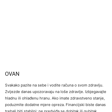
OVAN
Svakako pazite na sebe i vodite računa o svom zdravlju.
Zvijezde danas upozoravaju na loše zdravlje. Izbjegavajte
hladnu ili ohlađenu hranu. Ako imate zdravstveno stanje,
poduzmite dodatne mjere opreza. Financijski biste danas
trebali biti stabilni; ne predviđa se dobitak ili gubitak.