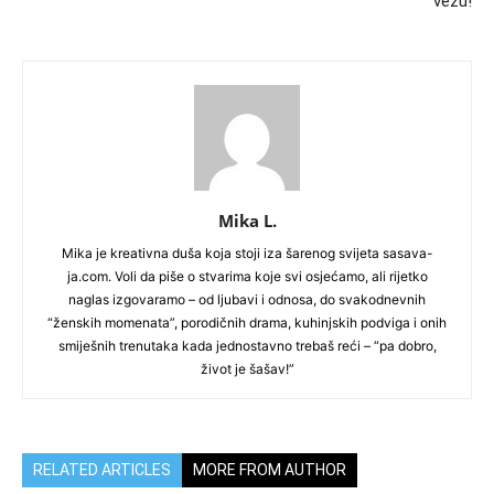
vezu!
Mika L.
Mika je kreativna duša koja stoji iza šarenog svijeta sasava-
ja.com. Voli da piše o stvarima koje svi osjećamo, ali rijetko
naglas izgovaramo – od ljubavi i odnosa, do svakodnevnih
“ženskih momenata”, porodičnih drama, kuhinjskih podviga i onih
smiješnih trenutaka kada jednostavno trebaš reći – “pa dobro,
život je šašav!”
RELATED ARTICLES
MORE FROM AUTHOR