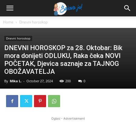
Home
Dnevni horoskop
Dnevni horoskop
DNEVNI HOROSKOP za 28. Oktobar: Bik
mora donijeti ODLUKU, Raka čeka NOVI
POČETAK, Djevica saznaje za TAJNOG
OBOŽAVATELJA
By
Mika L.
-
October 27, 2024
200
0
Oglasi - Advertisement