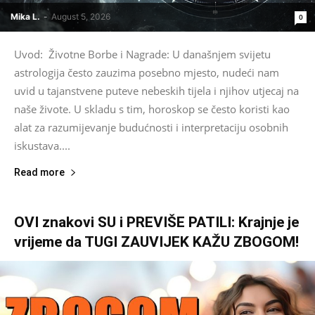
Mika L.
-
August 5, 2026
0
Uvod: Životne Borbe i Nagrade: U današnjem svijetu
astrologija često zauzima posebno mjesto, nudeći nam
uvid u tajanstvene puteve nebeskih tijela i njihov utjecaj na
naše živote. U skladu s tim, horoskop se često koristi kao
alat za razumijevanje budućnosti i interpretaciju osobnih
iskustava....
Read more
OVI znakovi SU i PREVIŠE PATILI: Krajnje je
vrijeme da TUGI ZAUVIJEK KAŽU ZBOGOM!