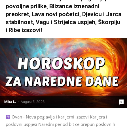
povoljne prilike, Blizance iznenadni
preokret, Lava novi početci, Djevicu i Jarca
stabilnost, Vagu i Strijelca uspjeh, Škorpiju
i Ribe izazovi!
Mika L.
-
August 5, 2026
0
Ovan - Nova poglavlja i karijerni izazovi Karijera i
poslovni uspjesi Naredni period bit će prepun poslovnih