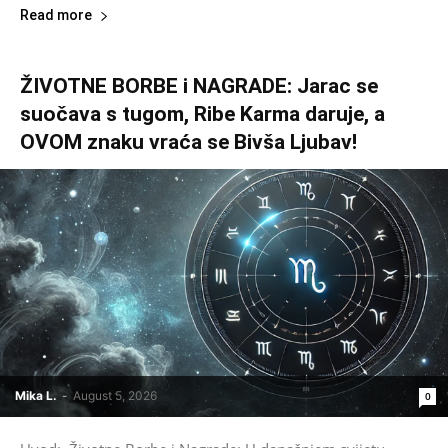
Read more
ŽIVOTNE BORBE i NAGRADE: Jarac se
suočava s tugom, Ribe Karma daruje, a
OVOM znaku vraća se Bivša Ljubav!
Mika L.
-
August 5, 2026
0