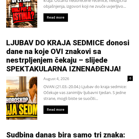
kraja. Ostanu nedorečene rečenice, nelogična
objašnjenja, izgovori koji ne zvuče uvjerljivo...
Read more
LJUBAV DO KRAJA SEDMICE donosi
dane na koje OVI znakovi sa
nestrpljenjem čekaju – slijede
SPEKTAKULARNA IZNENAĐENJA!
August 4, 2026
0
OVAN (21.03.-20.04.) Ljubav do kraja sedmice:
Očekuje vas zanimljiv ljubavni tjedan. S jedne
strane, mogli biste se suočiti...
Read more
Sudbina danas bira samo tri znaka: