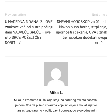
Previous article
Next article
U NAREDNA 3 DANA: Za OVE
DNEVNI HOROSKOP za 01. Jul:
znakove već od sutra počinju
Nakon puno borbe, strpljenja,
dani NAJVEĆE SREĆE – sve
upornosti i čekanja, OVAJ znak
što SRCE POŽELI ĆE i
će napokon dočekati svoju
DOBITI!-/
sreću!-
Mika L.
Mika je kreativna duša koja stoji iza šarenog svijeta sasava-
ja.com. Voli da piše o stvarima koje svi osjećamo, ali rijetko
naglas izgovaramo – od ljubavi i odnosa, do svakodnevnih