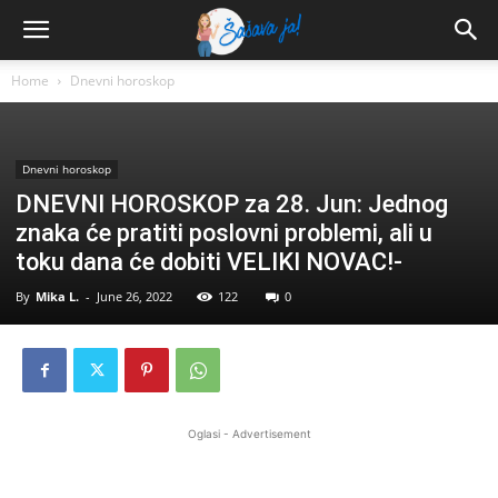
Home
Dnevni horoskop
Dnevni horoskop
DNEVNI HOROSKOP za 28. Jun: Jednog
znaka će pratiti poslovni problemi, ali u
toku dana će dobiti VELIKI NOVAC!-
By
Mika L.
-
June 26, 2022
122
0
Oglasi - Advertisement