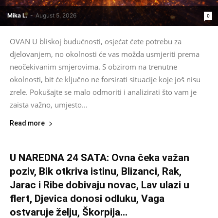
Mika L.
-
August 5, 2026
0
OVAN U bliskoj budućnosti, osjećat ćete potrebu za
djelovanjem, no okolnosti će vas možda usmjeriti prema
neočekivanim smjerovima. S obzirom na trenutne
okolnosti, bit će ključno ne forsirati situacije koje još nisu
zrele. Pokušajte se malo odmoriti i analizirati što vam je
zaista važno, umjesto...
Read more
U NAREDNA 24 SATA: Ovna čeka važan
poziv, Bik otkriva istinu, Blizanci, Rak,
Jarac i Ribe dobivaju novac, Lav ulazi u
flert, Djevica donosi odluku, Vaga
ostvaruje želju, Škorpija...