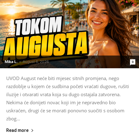
Mika L.
-
August 6, 2026
0
UVOD August neće biti mjesec sitnih promjena, nego
razdoblje u kojem će sudbina početi vraćati dugove, rušiti
iluzije i otvarati vrata koja su dugo ostajala zatvorena.
Nekima će donijeti novac koji im je nepravedno bio
uskraćen, drugi će se morati ponovno suočiti s osobom
zbog...
Read more