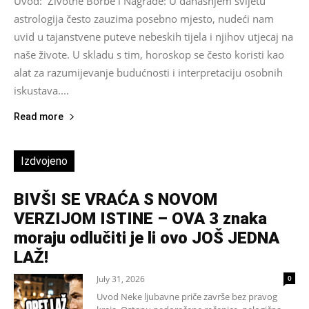
Uvod: Životne Borbe i Nagrade: U današnjem svijetu
astrologija često zauzima posebno mjesto, nudeći nam
uvid u tajanstvene puteve nebeskih tijela i njihov utjecaj na
naše živote. U skladu s tim, horoskop se često koristi kao
alat za razumijevanje budućnosti i interpretaciju osobnih
iskustava....
Read more
Izdvojeno
BIVŠI SE VRAĆA S NOVOM
VERZIJOM ISTINE – OVA 3 znaka
moraju odlučiti je li ovo JOŠ JEDNA
LAŽ!
July 31, 2026
0
Uvod Neke ljubavne priče završe bez pravog