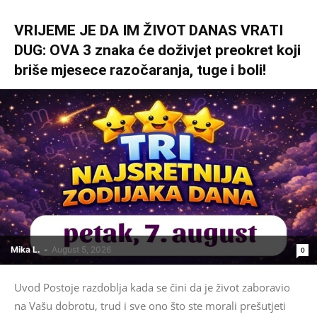
VRIJEME JE DA IM ŽIVOT DANAS VRATI
DUG: OVA 3 znaka će doživjet preokret koji
briše mjesece razočaranja, tuge i boli!
Mika L.
-
August 5, 2026
0
Uvod Postoje razdoblja kada se čini da je život zaboravio
na Vašu dobrotu, trud i sve ono što ste morali prešutjeti