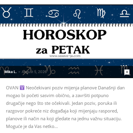
Mika L.
-
August 5, 2026
0
OVAN
Neočekivani poziv mijenja planove Današnji dan
mogao bi početi sasvim obično, a završiti potpuno
drugačije nego što ste očekivali. Jedan poziv, poruka ili
razgovor pokreće niz događaja koji mijenjaju raspored,
planove ili način na koji gledate na jednu važnu situaciju.
Moguće je da Vas netko...