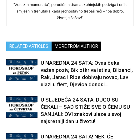
“ženskih momenata”, porodičnih drama, kuhinjskih podviga i onih
smiješnih trenutaka kada jednostavno trebaš reći – “pa dobro,
život je šašav!”
RELATED ARTICLES
MORE FROM AUTHOR
U NAREDNA 24 SATA: Ovna čeka
važan poziv, Bik otkriva istinu, Blizanci,
Rak, Jarac i Ribe dobivaju novac, Lav
ulazi u flert, Djevica donosi...
U SLJEDEĆA 24 SATA: DUGO SU
ČEKALI – SAD STIŽE SVE O ČEMU SU
SANJALI: OVI znakovi ulaze u svoj
najsretniji dan u životu!
U NAREDNA 24 SATA! NEKI ĆE