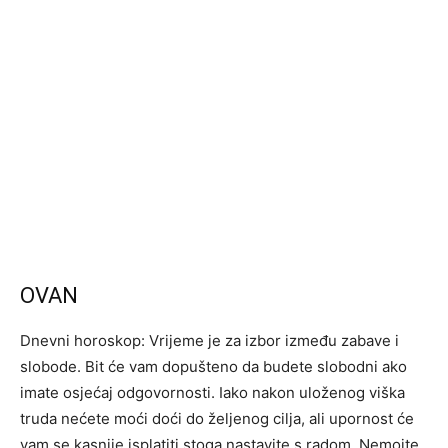
OVAN
Dnevni horoskop: Vrijeme je za izbor između zabave i
slobode. Bit će vam dopušteno da budete slobodni ako
imate osjećaj odgovornosti. Iako nakon uloženog viška
truda nećete moći doći do željenog cilja, ali upornost će
vam se kasnije isplatiti stoga nastavite s radom. Nemojte