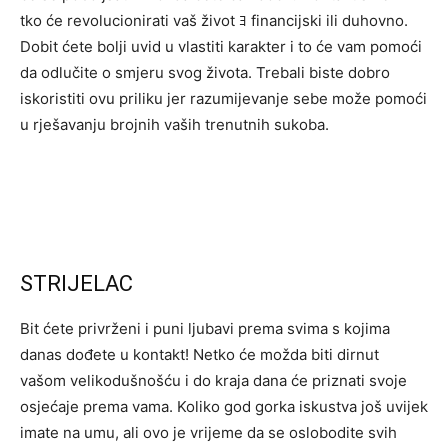
tko će revolucionirati vaš život ﾖ financijski ili duhovno.
Dobit ćete bolji uvid u vlastiti karakter i to će vam pomoći
da odlučite o smjeru svog života. Trebali biste dobro
iskoristiti ovu priliku jer razumijevanje sebe može pomoći
u rješavanju brojnih vaših trenutnih sukoba.
STRIJELAC
Bit ćete privrženi i puni ljubavi prema svima s kojima
danas dođete u kontakt! Netko će možda biti dirnut
vašom velikodušnošću i do kraja dana će priznati svoje
osjećaje prema vama. Koliko god gorka iskustva još uvijek
imate na umu, ali ovo je vrijeme da se oslobodite svih