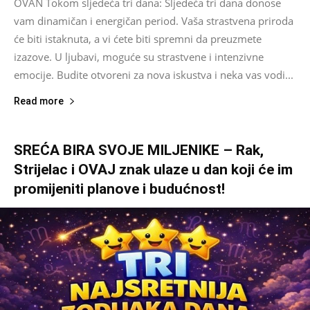
OVAN Tokom sljedeća tri dana: Sljedeća tri dana donose
vam dinamičan i energičan period. Vaša strastvena priroda
će biti istaknuta, a vi ćete biti spremni da preuzmete
izazove. U ljubavi, moguće su strastvene i intenzivne
emocije. Budite otvoreni za nova iskustva i neka vas vodi...
Read more
SREĆA BIRA SVOJE MILJENIKE – Rak,
Strijelac i OVAJ znak ulaze u dan koji će im
promijeniti planove i budućnost!