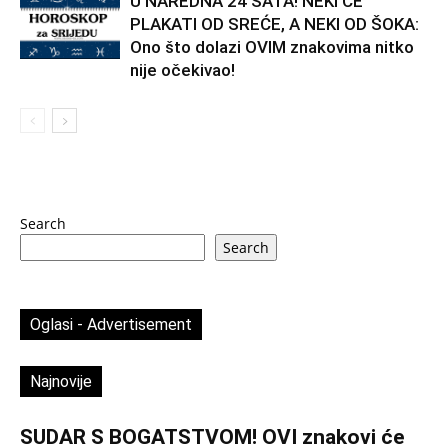
U NAREDNA 24 SATA! NEKI ĆE
PLAKATI OD SREĆE, A NEKI OD ŠOKA:
Ono što dolazi OVIM znakovima nitko
nije očekivao!
Search
Search
Oglasi - Advertisement
Najnovije
SUDAR S BOGATSTVOM! OVI znakovi će