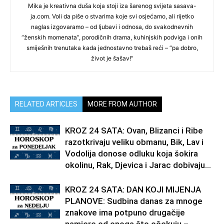
Mika je kreativna duša koja stoji iza šarenog svijeta sasava-
ja.com. Voli da piše o stvarima koje svi osjećamo, ali rijetko
naglas izgovaramo – od ljubavi i odnosa, do svakodnevnih
“ženskih momenata”, porodičnih drama, kuhinjskih podviga i onih
smiješnih trenutaka kada jednostavno trebaš reći – “pa dobro,
život je šašav!”
RELATED ARTICLES
MORE FROM AUTHOR
KROZ 24 SATA: Ovan, Blizanci i Ribe
razotkrivaju veliku obmanu, Bik, Lav i
Vodolija donose odluku koja šokira
okolinu, Rak, Djevica i Jarac dobivaju...
KROZ 24 SATA: DAN KOJI MIJENJA
PLANOVE: Sudbina danas za mnoge
znakove ima potpuno drugačije