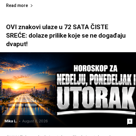
Read more
OVI znakovi ulaze u 72 SATA ČISTE
SREĆE: dolaze prilike koje se ne događaju
dvaput!
Mika L.
-
August 8, 2026
0