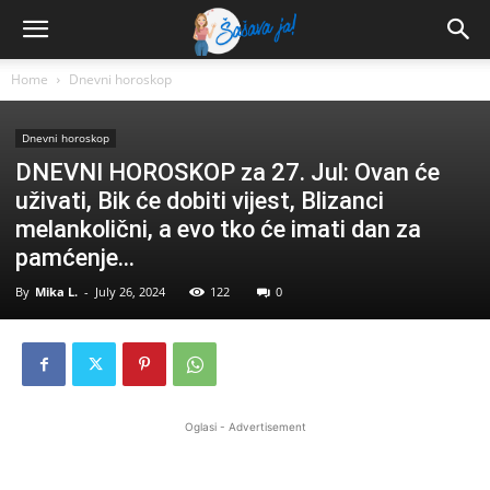
Home
Dnevni horoskop
Dnevni horoskop
DNEVNI HOROSKOP za 27. Jul: Ovan će
uživati, Bik će dobiti vijest, Blizanci
melankolični, a evo tko će imati dan za
pamćenje…
By
Mika L.
-
July 26, 2024
122
0
Oglasi - Advertisement