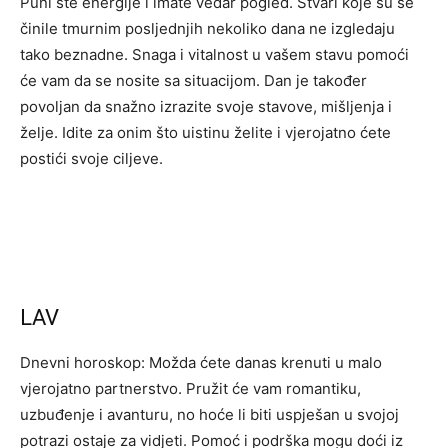
Puni ste energije i imate vedar pogled. Stvari koje su se
činile tmurnim posljednjih nekoliko dana ne izgledaju
tako beznadne. Snaga i vitalnost u vašem stavu pomoći
će vam da se nosite sa situacijom. Dan je također
povoljan da snažno izrazite svoje stavove, mišljenja i
želje. Idite za onim što uistinu želite i vjerojatno ćete
postići svoje ciljeve.
LAV
Dnevni horoskop: Možda ćete danas krenuti u malo
vjerojatno partnerstvo. Pružit će vam romantiku,
uzbuđenje i avanturu, no hoće li biti uspješan u svojoj
potrazi ostaje za vidjeti. Pomoć i podrška mogu doći iz