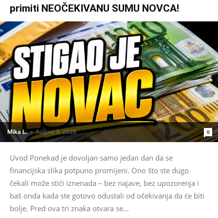
primiti NEOČEKIVANU SUMU NOVCA!
Mika L.
-
August 9, 2026
0
Uvod Ponekad je dovoljan samo jedan dan da se
financijska slika potpuno promijeni. Ono što ste dugo
čekali može stići iznenada – bez najave, bez upozorenja i
baš onda kada ste gotovo odustali od očekivanja da će biti
bolje. Pred ova tri znaka otvara se...