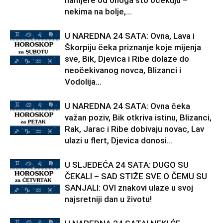
namjere od onoga što očekuju –
nekima na bolje,...
U NAREDNA 24 SATA: Ovna, Lava i
Škorpiju čeka priznanje koje mijenja
sve, Bik, Djevica i Ribe dolaze do
neočekivanog novca, Blizanci i
Vodolija...
U NAREDNA 24 SATA: Ovna čeka
važan poziv, Bik otkriva istinu, Blizanci,
Rak, Jarac i Ribe dobivaju novac, Lav
ulazi u flert, Djevica donosi...
U SLJEDEĆA 24 SATA: DUGO SU
ČEKALI – SAD STIŽE SVE O ČEMU SU
SANJALI: OVI znakovi ulaze u svoj
najsretniji dan u životu!