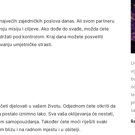
ajvećih zajedničkih poslova danas. Ali svom partneru
oju misiju i ciljeve. Ako dođe do svađe, možda ćete
e držati pod kontrolom. Kraj dana možete posvetiti
avanju umjetničke strasti.
U
vi
b
o
te
pr
eti djelovati u vašem životu. Odjednom ćete otkriti da
sa
ja postalo iznimno lako. Sva vaša oklijevanja će nestati,
om samopouzdanja. Također ćete moći riješiti svaki
R
 blizu i na radnom mjestu i u obitelji.