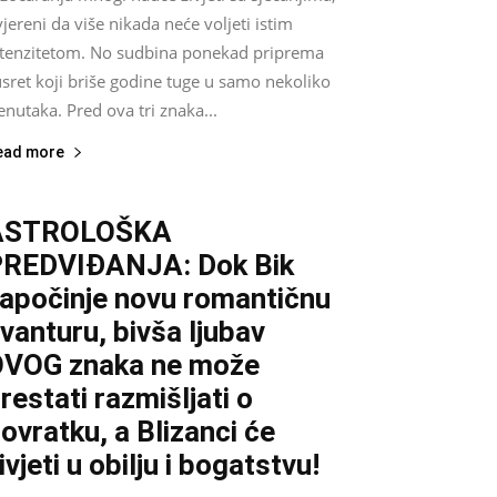
jereni da više nikada neće voljeti istim
ntenzitetom. No sudbina ponekad priprema
sret koji briše godine tuge u samo nekoliko
enutaka. Pred ova tri znaka...
ead more
ASTROLOŠKA
REDVIĐANJA: Dok Bik
apočinje novu romantičnu
vanturu, bivša ljubav
VOG znaka ne može
restati razmišljati o
ovratku, a Blizanci će
ivjeti u obilju i bogatstvu!