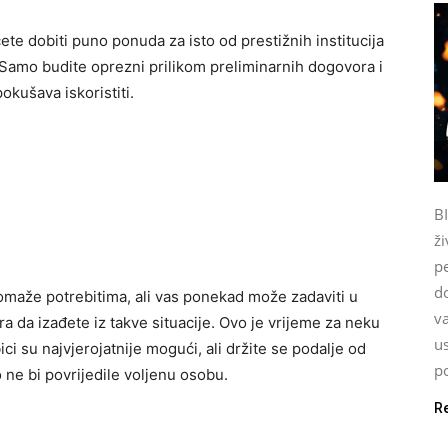
ete dobiti puno ponuda za isto od prestižnih institucija
. Samo budite oprezni prilikom preliminarnih dogovora i
okušava iskoristiti.
B
ži
p
do
omaže potrebitima, ali vas ponekad može zadaviti u
va
a da izađete iz takve situacije. Ovo je vrijeme za neku
u
ici su najvjerojatnije mogući, ali držite se podalje od
po
 ne bi povrijedile voljenu osobu.
R