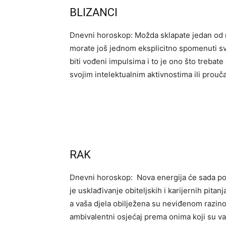
BLIZANCI
Dnevni horoskop: Možda sklapate jedan od n
morate još jednom eksplicitno spomenuti sv
biti vođeni impulsima i to je ono što trebat
svojim intelektualnim aktivnostima ili prouč
RAK
Dnevni horoskop: Nova energija će sada poč
je usklađivanje obiteljskih i karijernih pitan
a vaša djela obilježena su neviđenom razin
ambivalentni osjećaj prema onima koji su vam