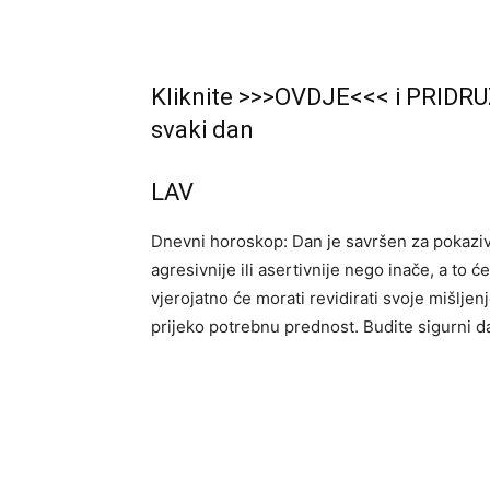
Kliknite >>>OVDJE<<< i PRIDRU
svaki dan
LAV
Dnevni horoskop: Dan je savršen za pokaziv
agresivnije ili asertivnije nego inače, a to ć
vjerojatno će morati revidirati svoje mišlj
prijeko potrebnu prednost. Budite sigurni da 