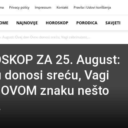
ma
Privacy policy
Impressum
Kontakt
Pravila i Uslovi korištenja
OME
NAJNOVIJE
HOROSKOP
PORODICA
SAVJETI
ugust: Ovaj dan Ovnu donosi sreću, Vagi zabrinutost,...
SKOP ZA 25. August:
 donosi sreću, Vagi
a OVOM znaku nešto
…