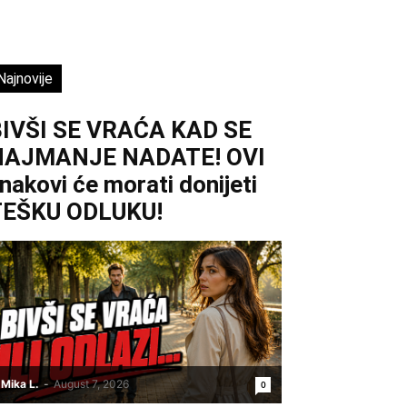
Najnovije
IVŠI SE VRAĆA KAD SE
NAJMANJE NADATE! OVI
nakovi će morati donijeti
TEŠKU ODLUKU!
Mika L.
-
August 7, 2026
0