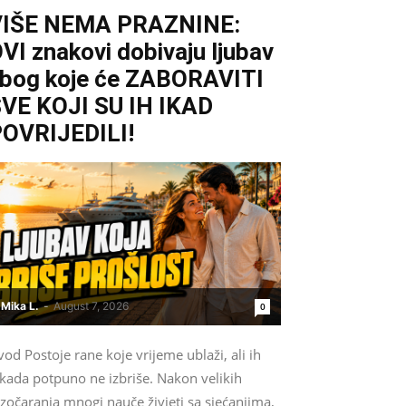
VIŠE NEMA PRAZNINE:
VI znakovi dobivaju ljubav
bog koje će ZABORAVITI
VE KOJI SU IH IKAD
OVRIJEDILI!
Mika L.
-
August 7, 2026
0
od Postoje rane koje vrijeme ublaži, ali ih
ikada potpuno ne izbriše. Nakon velikih
zočaranja mnogi nauče živjeti sa sjećanjima,