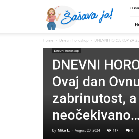
Sasava
O na
Ja
H
Home
Dnevni horoskop
DNEVNI HOROSKOP ZA 25. A
Dnevni horoskop
DNEVNI HORO
Ovaj dan Ovnu
zabrinutost, 
neočekivano
By
Mika L.
-
August 23, 2024
117
0