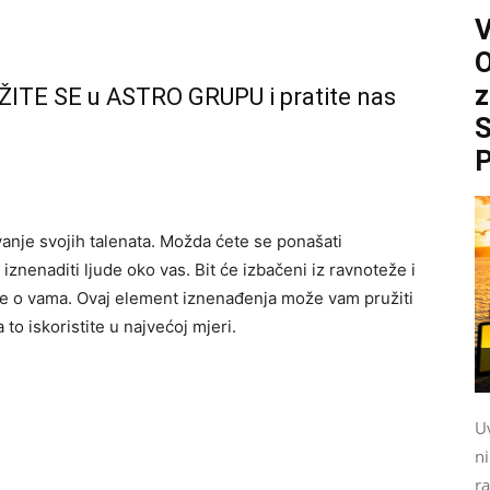
O
z
ŽITE SE u ASTRO GRUPU i pratite nas
S
P
anje svojih talenata. Možda ćete se ponašati
e iznenaditi ljude oko vas. Bit će izbačeni iz ravnoteže i
enje o vama. Ovaj element iznenađenja može vam pružiti
to iskoristite u najvećoj mjeri.
Uv
n
ra