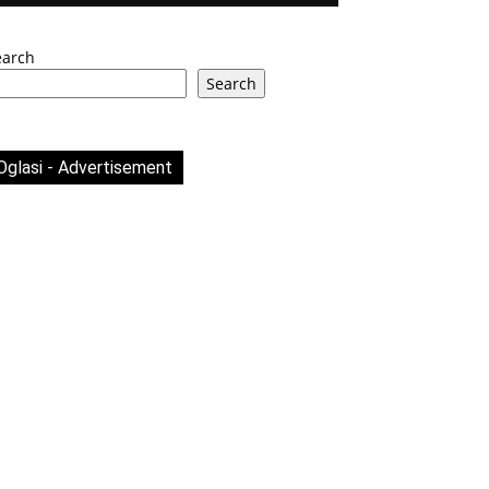
earch
Search
Oglasi - Advertisement