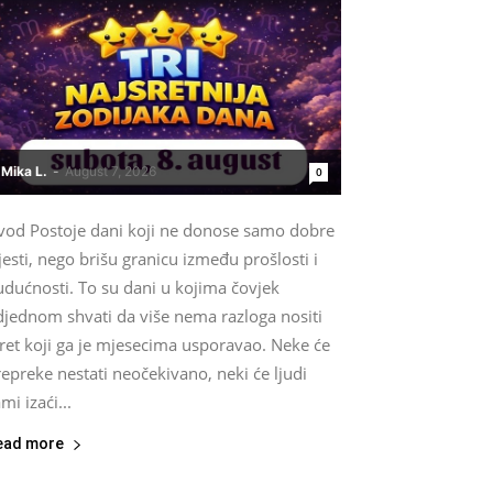
Mika L.
-
August 7, 2026
0
vod Postoje dani koji ne donose samo dobre
jesti, nego brišu granicu između prošlosti i
udućnosti. To su dani u kojima čovjek
djednom shvati da više nema razloga nositi
ret koji ga je mjesecima usporavao. Neke će
epreke nestati neočekivano, neki će ljudi
mi izaći...
ead more