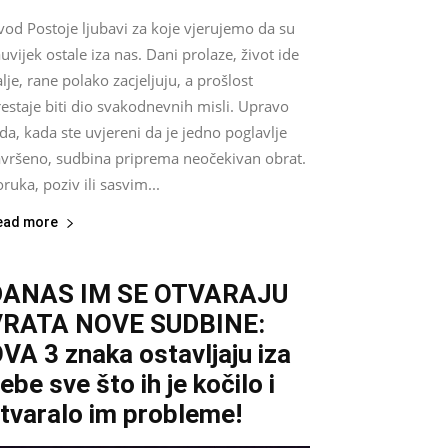
vod Postoje ljubavi za koje vjerujemo da su
uvijek ostale iza nas. Dani prolaze, život ide
lje, rane polako zacjeljuju, a prošlost
estaje biti dio svakodnevnih misli. Upravo
da, kada ste uvjereni da je jedno poglavlje
avršeno, sudbina priprema neočekivan obrat.
ruka, poziv ili sasvim...
ead more
DANAS IM SE OTVARAJU
VRATA NOVE SUDBINE:
VA 3 znaka ostavljaju iza
ebe sve što ih je kočilo i
tvaralo im probleme!