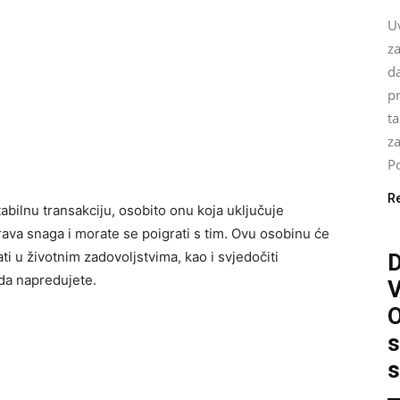
U
za
da
pr
ta
z
Po
R
abilnu transakciju, osobito onu koja uključuje
rava snaga i morate se poigrati s tim. Ovu osobinu će
i ​​u životnim zadovoljstvima, kao i svjedočiti
da napredujete.
O
s
s