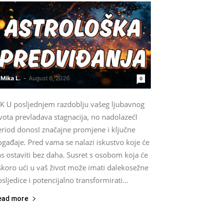
Mika L.
-
August 6, 2026
0
IK U posljednjem razdoblju vašeg ljubavnog
vota prevladava stagnacija, no nadolazećI
eriod donosI značajne promjene i ključne
gađaje. Pred vama se nalazi iskustvo koje će
s ostaviti bez daha. Susret s osobom koja će
skoro ući u vaš život može imati dalekosežne
sljedice i potencijalno transformirati...
ead more