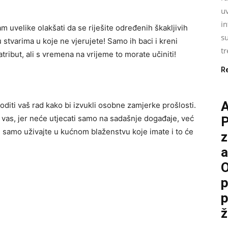
uv
i
m uvelike olakšati da se riješite određenih škakljivih
su
u stvarima u koje ne vjerujete! Samo ih baci i kreni
tr
atribut, ali s vremena na vrijeme to morate učiniti!
R
diti vaš rad kako bi izvukli osobne zamjerke prošlosti.
za vas, jer neće utjecati samo na sadašnje događaje, već
P
 samo uživajte u kućnom blaženstvu koje imate i to će
z
a
O
p
p
ž