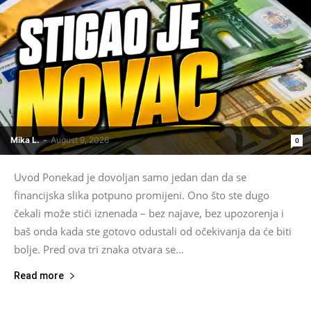
Mika L.
-
August 9, 2026
0
Uvod Ponekad je dovoljan samo jedan dan da se
financijska slika potpuno promijeni. Ono što ste dugo
čekali može stići iznenada – bez najave, bez upozorenja i
baš onda kada ste gotovo odustali od očekivanja da će biti
bolje. Pred ova tri znaka otvara se...
Read more