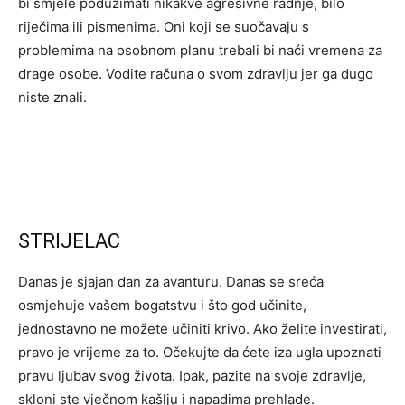
bi smjele poduzimati nikakve agresivne radnje, bilo
riječima ili pismenima. Oni koji se suočavaju s
problemima na osobnom planu trebali bi naći vremena za
drage osobe. Vodite računa o svom zdravlju jer ga dugo
niste znali.
STRIJELAC
Danas je sjajan dan za avanturu. Danas se sreća
osmjehuje vašem bogatstvu i što god učinite,
jednostavno ne možete učiniti krivo. Ako želite investirati,
pravo je vrijeme za to. Očekujte da ćete iza ugla upoznati
pravu ljubav svog života. Ipak, pazite na svoje zdravlje,
skloni ste vječnom kašlju i napadima prehlade.