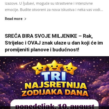
izazove. U ljubavi, moguće su strastvene i intenzivne
emocije. Budite otvoreni za nova iskustva i neka vas vodi...
Read more
SREĆA BIRA SVOJE MILJENIKE – Rak,
Strijelac i OVAJ znak ulaze u dan koji će im
promijeniti planove i budućnost!