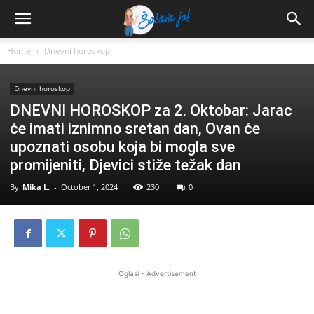
Home
Dnevni horoskop
Dnevni horoskop
DNEVNI HOROSKOP za 2. Oktobar: Jarac
će imati iznimno sretan dan, Ovan će
upoznati osobu koja bi mogla sve
promijeniti, Djevici stiže težak dan
By
Mika L.
-
October 1, 2024
230
0
Oglasi - Advertisement