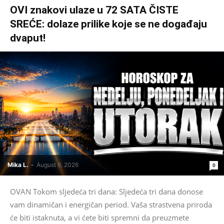
OVI znakovi ulaze u 72 SATA ČISTE
SREĆE: dolaze prilike koje se ne događaju
dvaput!
Mika L.
-
August 8, 2026
0
OVAN Tokom sljedeća tri dana: Sljedeća tri dana donose
vam dinamičan i energičan period. Vaša strastvena priroda
će biti istaknuta, a vi ćete biti spremni da preuzmete