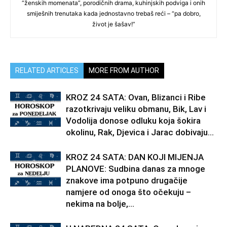
“ženskih momenata”, porodičnih drama, kuhinjskih podviga i onih
smiješnih trenutaka kada jednostavno trebaš reći – “pa dobro,
život je šašav!”
RELATED ARTICLES
MORE FROM AUTHOR
KROZ 24 SATA: Ovan, Blizanci i Ribe
razotkrivaju veliku obmanu, Bik, Lav i
Vodolija donose odluku koja šokira
okolinu, Rak, Djevica i Jarac dobivaju...
KROZ 24 SATA: DAN KOJI MIJENJA
PLANOVE: Sudbina danas za mnoge
znakove ima potpuno drugačije
namjere od onoga što očekuju –
nekima na bolje,...