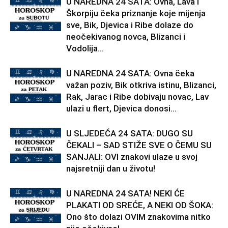
U NAREDNA 24 SATA: Ovna, Lava i
Škorpiju čeka priznanje koje mijenja
sve, Bik, Djevica i Ribe dolaze do
neočekivanog novca, Blizanci i
Vodolija...
U NAREDNA 24 SATA: Ovna čeka
važan poziv, Bik otkriva istinu, Blizanci,
Rak, Jarac i Ribe dobivaju novac, Lav
ulazi u flert, Djevica donosi...
U SLJEDEĆA 24 SATA: DUGO SU
ČEKALI – SAD STIŽE SVE O ČEMU SU
SANJALI: OVI znakovi ulaze u svoj
najsretniji dan u životu!
U NAREDNA 24 SATA! NEKI ĆE
PLAKATI OD SREĆE, A NEKI OD ŠOKA:
Ono što dolazi OVIM znakovima nitko