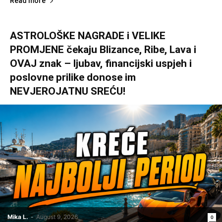
Read more
ASTROLOŠKE NAGRADE i VELIKE
PROMJENE čekaju Blizance, Ribe, Lava i
OVAJ znak – ljubav, financijski uspjeh i
poslovne prilike donose im
NEVJEROJATNU SREĆU!
Mika L.
-
August 9, 2026
0