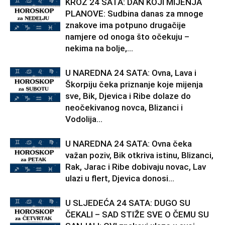
KROZ 24 SATA: DAN KOJI MIJENJA
PLANOVE: Sudbina danas za mnoge
znakove ima potpuno drugačije
namjere od onoga što očekuju –
nekima na bolje,...
U NAREDNA 24 SATA: Ovna, Lava i
Škorpiju čeka priznanje koje mijenja
sve, Bik, Djevica i Ribe dolaze do
neočekivanog novca, Blizanci i
Vodolija...
U NAREDNA 24 SATA: Ovna čeka
važan poziv, Bik otkriva istinu, Blizanci,
Rak, Jarac i Ribe dobivaju novac, Lav
ulazi u flert, Djevica donosi...
U SLJEDEĆA 24 SATA: DUGO SU
ČEKALI – SAD STIŽE SVE O ČEMU SU