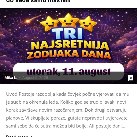
do sada samo maštali!
Mika L.
-
August 9, 2026
0
Uvod Postoje razdoblja kada čovjek počne vjerovati da mu
je sudbina okrenula leđa. Koliko god se trudio, svaki novi
korak završava novim razočaranjem. Dok drugi ostvaruju
planove, Vi skupljate poraze, gutate nepravde i uvjeravate
sami sebe da će sutra možda biti bolje. Ali postoje dani...