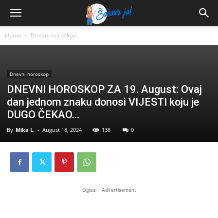
Home
Dnevni horoskop
Dnevni horoskop
DNEVNI HOROSKOP ZA 19. August: Ovaj
dan jednom znaku donosi VIJESTI koju je
DUGO ČEKAO…
By
Mika L.
-
August 18, 2024
138
0
Oglasi - Advertisement