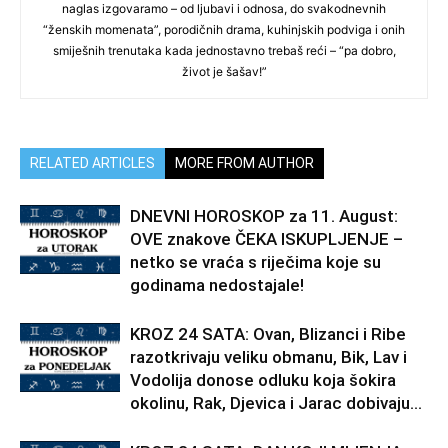
naglas izgovaramo – od ljubavi i odnosa, do svakodnevnih
“ženskih momenata”, porodičnih drama, kuhinjskih podviga i onih
smiješnih trenutaka kada jednostavno trebaš reći – “pa dobro,
život je šašav!”
RELATED ARTICLES
MORE FROM AUTHOR
DNEVNI HOROSKOP za 11. August:
OVE znakove ČEKA ISKUPLJENJE –
netko se vraća s riječima koje su
godinama nedostajale!
KROZ 24 SATA: Ovan, Blizanci i Ribe
razotkrivaju veliku obmanu, Bik, Lav i
Vodolija donose odluku koja šokira
okolinu, Rak, Djevica i Jarac dobivaju...