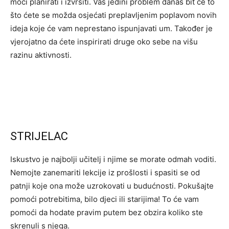
moći planirati i izvršiti. Vaš jedini problem danas bit će to
što ćete se možda osjećati preplavljenim poplavom novih
ideja koje će vam neprestano ispunjavati um. Također je
vjerojatno da ćete inspirirati druge oko sebe na višu
razinu aktivnosti.
STRIJELAC
Iskustvo je najbolji učitelj i njime se morate odmah voditi.
Nemojte zanemariti lekcije iz prošlosti i spasiti se od
patnji koje ona može uzrokovati u budućnosti. Pokušajte
pomoći potrebitima, bilo djeci ili starijima! To će vam
pomoći da hodate pravim putem bez obzira koliko ste
skrenuli s njega.