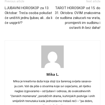
Previous article
Next article
LJUBAVNI HOROSKOP za 13.
TAROT HOROSKOP od 15. do
Oktobar: Treća osoba pokušat
31. Oktobra: OVIM znakovima
će uništiti jednu ljubav, ali….da li
će sudbina zakucati na vrata,
će uspjeti!?
promijeniti im sudbinu i
ostaviti ih bez daha!
Mika L.
Mika je kreativna duša koja stoji iza šarenog svijeta sasava-
ja.com. Voli da piše o stvarima koje svi osjećamo, ali rijetko
naglas izgovaramo – od ljubavi i odnosa, do svakodnevnih
“ženskih momenata”, porodičnih drama, kuhinjskih podviga i onih
smiješnih trenutaka kada jednostavno trebaš reći – “pa dobro,