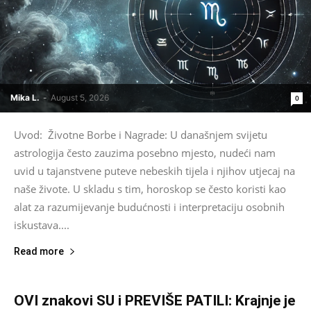
Mika L.
-
August 5, 2026
0
Uvod: Životne Borbe i Nagrade: U današnjem svijetu
astrologija često zauzima posebno mjesto, nudeći nam
uvid u tajanstvene puteve nebeskih tijela i njihov utjecaj na
naše živote. U skladu s tim, horoskop se često koristi kao
alat za razumijevanje budućnosti i interpretaciju osobnih
iskustava....
Read more
OVI znakovi SU i PREVIŠE PATILI: Krajnje je