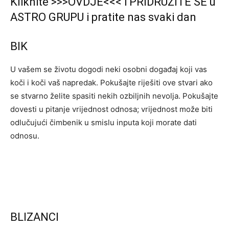
Kliknite >>>OVDJE<<< i PRIDRUŽITE SE u
ASTRO GRUPU i pratite nas svaki dan
BIK
U vašem se životu dogodi neki osobni događaj koji vas
koči i koči vaš napredak. Pokušajte riješiti ove stvari ako
se stvarno želite spasiti nekih ozbiljnih nevolja. Pokušajte
dovesti u pitanje vrijednost odnosa; vrijednost može biti
odlučujući čimbenik u smislu inputa koji morate dati
odnosu.ﾠﾠﾠﾠ
BLIZANCI