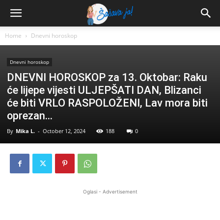
Home
Dnevni horoskop
Dnevni horoskop
DNEVNI HOROSKOP za 13. Oktobar: Raku
će lijepe vijesti ULJEPŠATI DAN, Blizanci
će biti VRLO RASPOLOŽENI, Lav mora biti
oprezan…
By
Mika L.
-
October 12, 2024
188
0
Oglasi - Advertisement