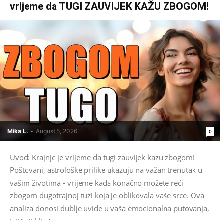
vrijeme da TUGI ZAUVIJEK KAŽU ZBOGOM!
Mika L.
-
August 5, 2026
0
Uvod: Krajnje je vrijeme da tugi zauvijek kazu zbogom!
Poštovani, astrološke prilike ukazuju na važan trenutak u
vašim životima - vrijeme kada konačno možete reći
zbogom dugotrajnoj tuzi koja je oblikovala vaše srce. Ova
analiza donosi dublje uvide u vaša emocionalna putovanja,