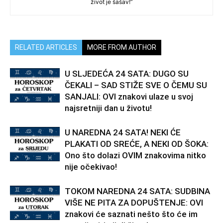
život je šašav!”
RELATED ARTICLES
MORE FROM AUTHOR
U SLJEDEĆA 24 SATA: DUGO SU
ČEKALI – SAD STIŽE SVE O ČEMU SU
SANJALI: OVI znakovi ulaze u svoj
najsretniji dan u životu!
U NAREDNA 24 SATA! NEKI ĆE
PLAKATI OD SREĆE, A NEKI OD ŠOKA:
Ono što dolazi OVIM znakovima nitko
nije očekivao!
TOKOM NAREDNA 24 SATA: SUDBINA
VIŠE NE PITA ZA DOPUŠTENJE: OVI
znakovi će saznati nešto što će im