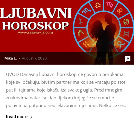
Mika L.
-
August 7, 2026
0
UVOD Današnji ljubavni horoskop ne govori o porukama
koje svi očekuju, bivšim partnerima koji se vraćaju po stoti
put ili tajnama koje iskaču iza svakog ugla. Pred mnogim
znakovima nalazi se dan tijekom kojeg će se emocije
pojaviti na potpuno neočekivanim mjestima. Netko će se...
Read more