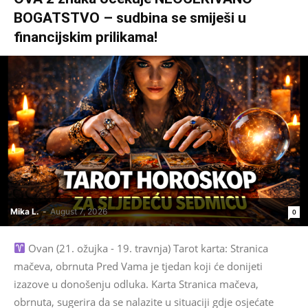
BOGATSTVO – sudbina se smiješi u
financijskim prilikama!
Mika L.
-
August 7, 2026
0
Ovan (21. ožujka - 19. travnja) Tarot karta: Stranica
mačeva, obrnuta Pred Vama je tjedan koji će donijeti
izazove u donošenju odluka. Karta Stranica mačeva,
obrnuta, sugerira da se nalazite u situaciji gdje osjećate