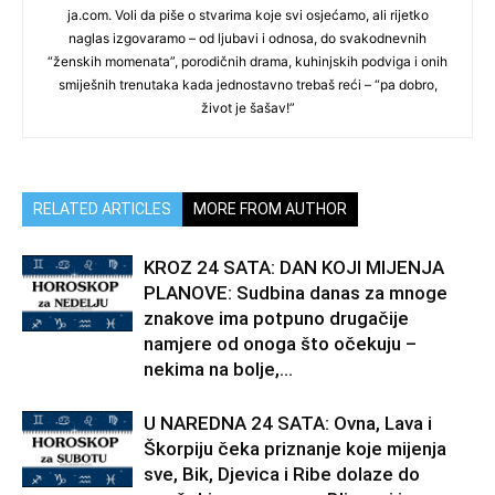
ja.com. Voli da piše o stvarima koje svi osjećamo, ali rijetko
naglas izgovaramo – od ljubavi i odnosa, do svakodnevnih
“ženskih momenata”, porodičnih drama, kuhinjskih podviga i onih
smiješnih trenutaka kada jednostavno trebaš reći – “pa dobro,
život je šašav!”
RELATED ARTICLES
MORE FROM AUTHOR
KROZ 24 SATA: DAN KOJI MIJENJA
PLANOVE: Sudbina danas za mnoge
znakove ima potpuno drugačije
namjere od onoga što očekuju –
nekima na bolje,...
U NAREDNA 24 SATA: Ovna, Lava i
Škorpiju čeka priznanje koje mijenja
sve, Bik, Djevica i Ribe dolaze do