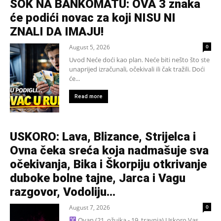
ŠOK NA BANKOMATU: OVA 3 znaka
će podići novac za koji NISU NI
ZNALI DA IMAJU!
August 5, 2026
0
Uvod Neće doći kao plan. Neće biti nešto što ste
unaprijed izračunali, očekivali ili čak tražili. Doći
će...
Read more
USKORO: Lava, Blizance, Strijelca i
Ovna čeka sreća koja nadmašuje sva
očekivanja, Bika i Škorpiju otkrivanje
duboke bolne tajne, Jarca i Vagu
razgovor, Vodoliju...
August 7, 2026
0
Ovan (21. ožujka - 19. travnja) Uskoro Vas