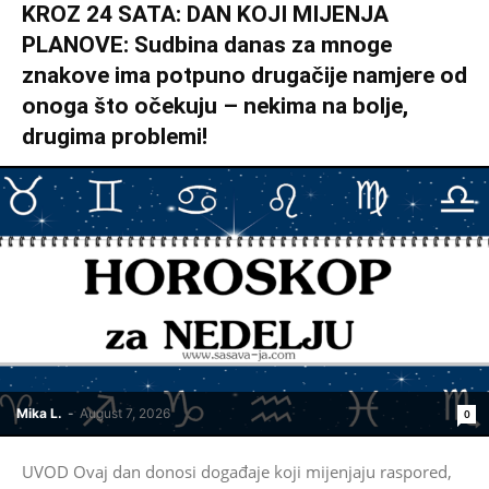
KROZ 24 SATA: DAN KOJI MIJENJA
PLANOVE: Sudbina danas za mnoge
znakove ima potpuno drugačije namjere od
onoga što očekuju – nekima na bolje,
drugima problemi!
Mika L.
-
August 7, 2026
0
UVOD Ovaj dan donosi događaje koji mijenjaju raspored,