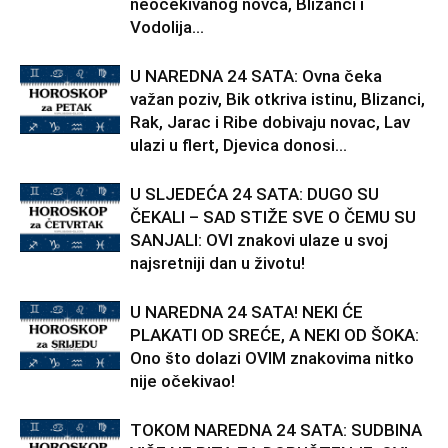
neočekivanog novca, Blizanci i
Vodolija...
U NAREDNA 24 SATA: Ovna čeka
važan poziv, Bik otkriva istinu, Blizanci,
Rak, Jarac i Ribe dobivaju novac, Lav
ulazi u flert, Djevica donosi...
U SLJEDEĆA 24 SATA: DUGO SU
ČEKALI – SAD STIŽE SVE O ČEMU SU
SANJALI: OVI znakovi ulaze u svoj
najsretniji dan u životu!
U NAREDNA 24 SATA! NEKI ĆE
PLAKATI OD SREĆE, A NEKI OD ŠOKA:
Ono što dolazi OVIM znakovima nitko
nije očekivao!
TOKOM NAREDNA 24 SATA: SUDBINA