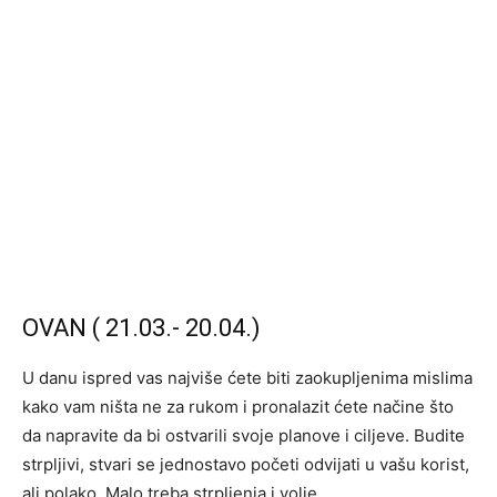
OVAN ( 21.03.- 20.04.)
U danu ispred vas najviše ćete biti zaokupljenima mislima
kako vam ništa ne za rukom i pronalazit ćete načine što
da napravite da bi ostvarili svoje planove i ciljeve. Budite
strpljivi, stvari se jednostavo početi odvijati u vašu korist,
ali polako. Malo treba strpljenja i volje.