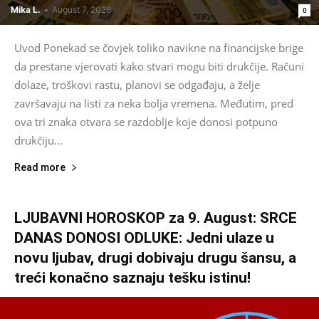
Mika L.
-
August 7, 2026
0
Uvod Ponekad se čovjek toliko navikne na financijske brige
da prestane vjerovati kako stvari mogu biti drukčije. Računi
dolaze, troškovi rastu, planovi se odgađaju, a želje
završavaju na listi za neka bolja vremena. Međutim, pred
ova tri znaka otvara se razdoblje koje donosi potpuno
drukčiju...
Read more
LJUBAVNI HOROSKOP za 9. August: SRCE
DANAS DONOSI ODLUKE: Jedni ulaze u
novu ljubav, drugi dobivaju drugu šansu, a
treći konačno saznaju tešku istinu!