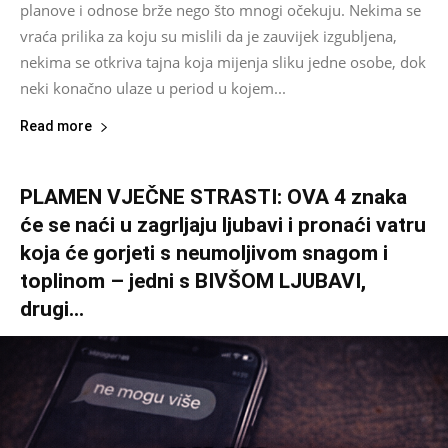
planove i odnose brže nego što mnogi očekuju. Nekima se
vraća prilika za koju su mislili da je zauvijek izgubljena,
nekima se otkriva tajna koja mijenja sliku jedne osobe, dok
neki konačno ulaze u period u kojem...
Read more
PLAMEN VJEČNE STRASTI: OVA 4 znaka
će se naći u zagrljaju ljubavi i pronaći vatru
koja će gorjeti s neumoljivom snagom i
toplinom – jedni s BIVŠOM LJUBAVI,
drugi...