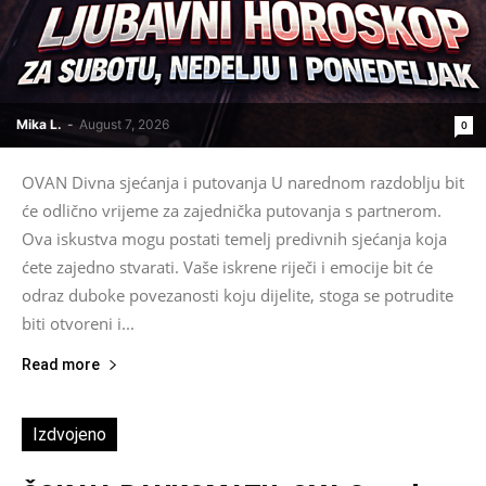
Mika L.
-
August 7, 2026
0
OVAN Divna sjećanja i putovanja U narednom razdoblju bit
će odlično vrijeme za zajednička putovanja s partnerom.
Ova iskustva mogu postati temelj predivnih sjećanja koja
ćete zajedno stvarati. Vaše iskrene riječi i emocije bit će
odraz duboke povezanosti koju dijelite, stoga se potrudite
biti otvoreni i...
Read more
Izdvojeno