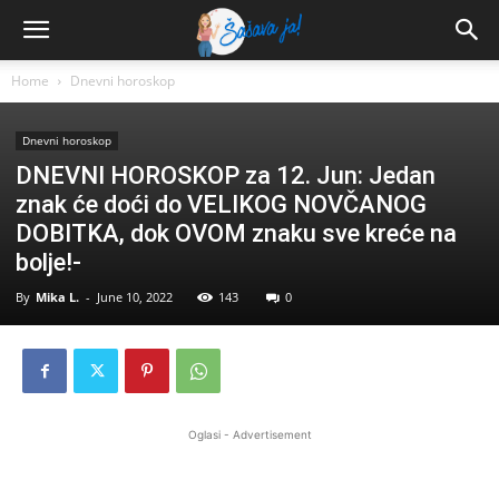
Home
Dnevni horoskop
Dnevni horoskop
DNEVNI HOROSKOP za 12. Jun: Jedan
znak će doći do VELIKOG NOVČANOG
DOBITKA, dok OVOM znaku sve kreće na
bolje!-
By
Mika L.
-
June 10, 2022
143
0
Oglasi - Advertisement