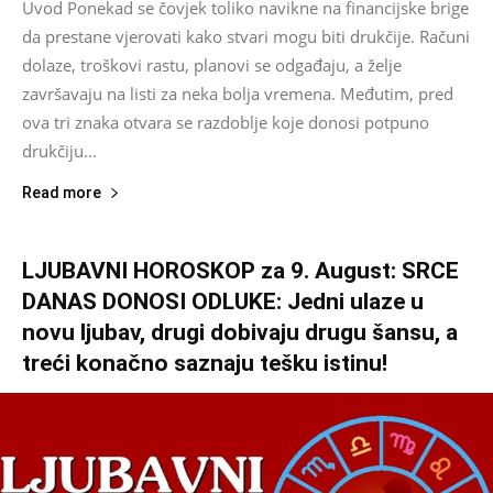
Uvod Ponekad se čovjek toliko navikne na financijske brige
da prestane vjerovati kako stvari mogu biti drukčije. Računi
dolaze, troškovi rastu, planovi se odgađaju, a želje
završavaju na listi za neka bolja vremena. Međutim, pred
ova tri znaka otvara se razdoblje koje donosi potpuno
drukčiju...
Read more
LJUBAVNI HOROSKOP za 9. August: SRCE
DANAS DONOSI ODLUKE: Jedni ulaze u
novu ljubav, drugi dobivaju drugu šansu, a
treći konačno saznaju tešku istinu!