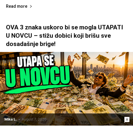
Read more
OVA 3 znaka uskoro bi se mogla UTAPATI
U NOVCU – stižu dobici koji brišu sve
dosadašnje brige!
Mika L.
-
August 7, 2026
0