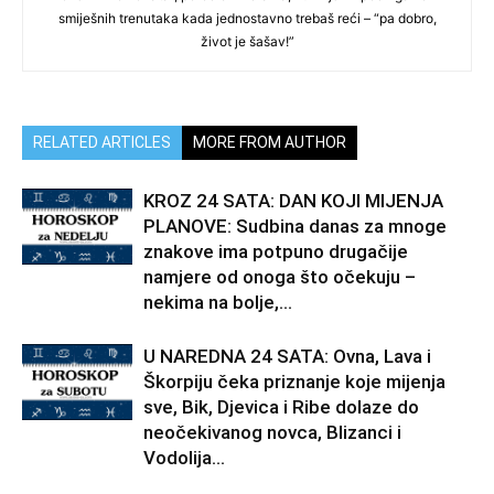
smiješnih trenutaka kada jednostavno trebaš reći – “pa dobro,
život je šašav!”
RELATED ARTICLES
MORE FROM AUTHOR
KROZ 24 SATA: DAN KOJI MIJENJA
PLANOVE: Sudbina danas za mnoge
znakove ima potpuno drugačije
namjere od onoga što očekuju –
nekima na bolje,...
U NAREDNA 24 SATA: Ovna, Lava i
Škorpiju čeka priznanje koje mijenja
sve, Bik, Djevica i Ribe dolaze do
neočekivanog novca, Blizanci i
Vodolija...