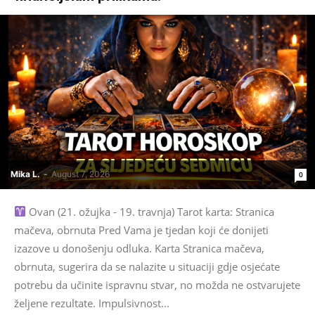
Mika L.
-
August 7, 2026
0
Ovan (21. ožujka - 19. travnja) Tarot karta: Stranica
mačeva, obrnuta Pred Vama je tjedan koji će donijeti
izazove u donošenju odluka. Karta Stranica mačeva,
obrnuta, sugerira da se nalazite u situaciji gdje osjećate
potrebu da učinite ispravnu stvar, no možda ne ostvarujete
željene rezultate. Impulsivnost...