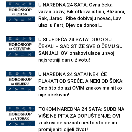
U NAREDNA 24 SATA: Ovna čeka
važan poziv, Bik otkriva istinu, Blizanci,
Rak, Jarac i Ribe dobivaju novac, Lav
ulazi u flert, Djevica donosi...
U SLJEDEĆA 24 SATA: DUGO SU
ČEKALI – SAD STIŽE SVE O ČEMU SU
SANJALI: OVI znakovi ulaze u svoj
najsretniji dan u životu!
U NAREDNA 24 SATA! NEKI ĆE
PLAKATI OD SREĆE, A NEKI OD ŠOKA:
Ono što dolazi OVIM znakovima nitko
nije očekivao!
TOKOM NAREDNA 24 SATA: SUDBINA
VIŠE NE PITA ZA DOPUŠTENJE: OVI
znakovi će saznati nešto što će im
promijeniti cijeli život!