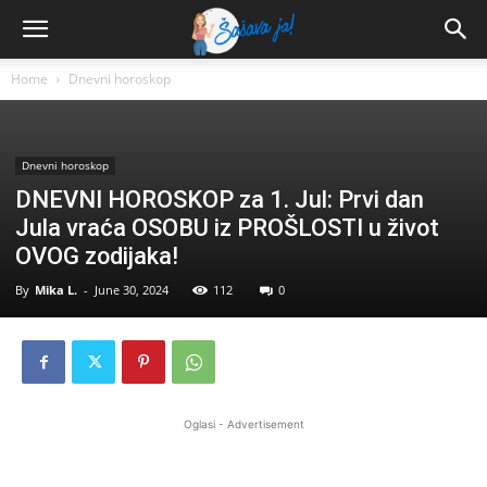
Home
Dnevni horoskop
Dnevni horoskop
DNEVNI HOROSKOP za 1. Jul: Prvi dan
Jula vraća OSOBU iz PROŠLOSTI u život
OVOG zodijaka!
By
Mika L.
-
June 30, 2024
112
0
Oglasi - Advertisement