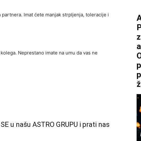
partnera. Imat ćete manjak strpljenja, toleracije i
P
z
a
 kolega. Neprestano imate na umu da vas ne
O
p
p
ž
 SE u našu ASTRO GRUPU i prati nas