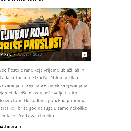
Mika L.
-
August 7, 2026
0
od Postoje rane koje vrijeme ublaži, ali ih
ikada potpuno ne izbriše. Nakon velikih
zočaranja mnogi nauče živjeti sa sjećanjima,
jereni da više nikada neće voljeti istim
ntenzitetom. No sudbina ponekad priprema
sret koji briše godine tuge u samo nekoliko
enutaka. Pred ova tri znaka...
ead more