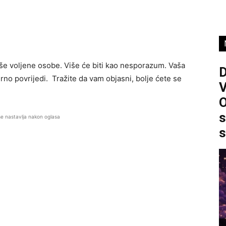
vaše voljene osobe. Više će biti kao nesporazum. Vaša
rno povrijedi. Tražite da vam objasni, bolje ćete se
O
s
se nastavlja nakon oglasa
s