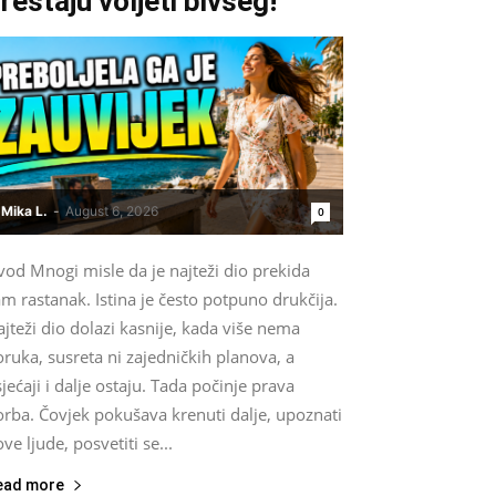
restaju voljeti bivšeg!
Mika L.
-
August 6, 2026
0
od Mnogi misle da je najteži dio prekida
m rastanak. Istina je često potpuno drukčija.
jteži dio dolazi kasnije, kada više nema
ruka, susreta ni zajedničkih planova, a
jećaji i dalje ostaju. Tada počinje prava
orba. Čovjek pokušava krenuti dalje, upoznati
ve ljude, posvetiti se...
ead more