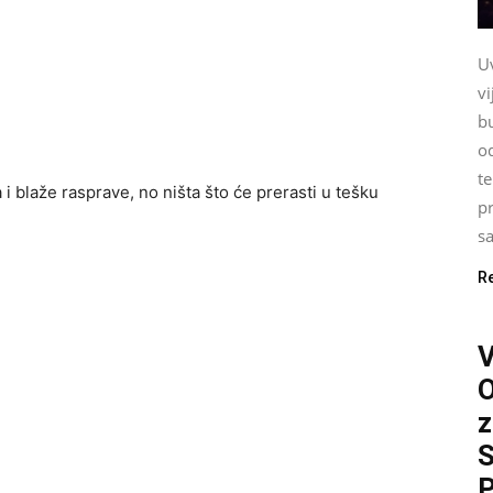
U
vi
b
o
te
blaže rasprave, no ništa što će prerasti u tešku
pr
sa
R
O
z
S
P