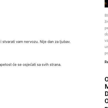
B
ži
p
do
va
s i stvarati vam nervozu. Nije dan za ljubav.
u
po
R
petost će se osjećati sa svih strana.
O