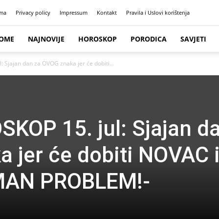
ma
Privacy policy
Impressum
Kontakt
Pravila i Uslovi korištenja
OME
NAJNOVIJE
HOROSKOP
PORODICA
SAVJETI
Sjajan dan za OVOG znaka jer će dobiti...
KOP 15. jul: Sjajan d
 jer će dobiti NOVAC 
OMAN PROBLEM!-