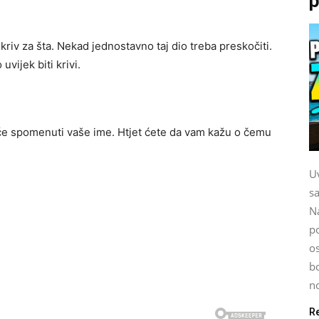
p
 kriv za šta. Nekad jednostavno taj dio treba preskočiti.
vijek biti krivi.
 će spomenuti vaše ime. Htjet ćete da vam kažu o čemu
Uv
sa
Na
po
os
b
no
R