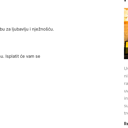
bu za ljubavlju i nježnošću.
. Isplatit će vam se
Uv
n
ra
uv
i
su
tr
R