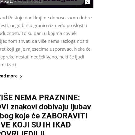
Mika L.
-
August 7, 2026
0
vod Postoje dani koji ne donose samo dobre
jesti, nego brišu granicu između prošlosti i
udućnosti. To su dani u kojima čovjek
djednom shvati da više nema razloga nositi
ret koji ga je mjesecima usporavao. Neke će
epreke nestati neočekivano, neki će ljudi
mi izaći...
ead more
VIŠE NEMA PRAZNINE:
VI znakovi dobivaju ljubav
bog koje će ZABORAVITI
VE KOJI SU IH IKAD
OVRIJEDILI!