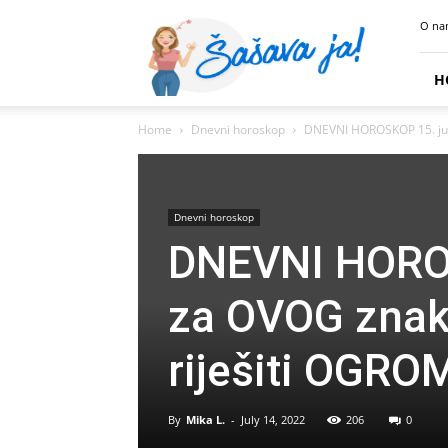
Sasava
O na
Ja
H
Home
Dnevni horoskop
DNEVNI HOROSKOP 15. jul: 
Dnevni horoskop
DNEVNI HOROS
za OVOG znaka
riješiti OGR
By
Mika L.
-
July 14, 2022
206
0