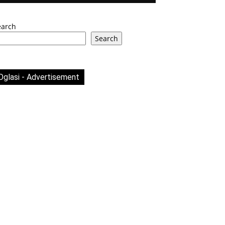
earch
Search
Oglasi - Advertisement