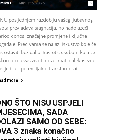
Mika L.
-
August 6, 2026
0
IK U posljednjem razdoblju vašeg ljubavnog
vota prevladava stagnacija, no nadolazećI
eriod donosI značajne promjene i ključne
gađaje. Pred vama se nalazi iskustvo koje će
s ostaviti bez daha. Susret s osobom koja će
skoro ući u vaš život može imati dalekosežne
sljedice i potencijalno transformirati...
ead more
ONO ŠTO NISU USPJELI
MJESECIMA, SADA
DOLAZI SAMO OD SEBE:
VA 3 znaka konačno